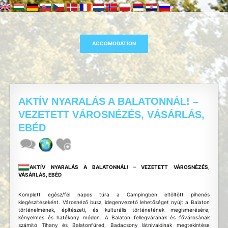
AKTÍV NYARALÁS A BALATONNÁL! –
VEZETETT VÁROSNÉZÉS, VÁSÁRLÁS,
EBÉD
AKTÍV NYARALÁS A BALATONNÁL! – VEZETETT VÁROSNÉZÉS,
VÁSÁRLÁS, EBÉD
Komplett egész/fél napos túra a Campingben eltöltött pihenés
kiegészítéseként. Városnéző busz, idegenvezető lehetőséget nyújt a Balaton
történelmének, építészeti, és kulturális történetének megismerésére,
kényelmes és hatékony módon. A Balaton fellegvárának és fővárosának
számító Tihany és Balatonfüred, Badacsony látnivalóinak megtekintése