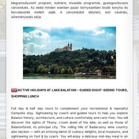
kiegyensúlyozott program, kulináris, muzeális programok, gyalogos/buszos
városnézés. Az ebéd minden esetben pazar környezetben kiváló konyha és
borválaszték mellett zajlik. A városnézést délutáni, esti vásárlás,
süteményezés zárja.
ACTIVE HOLIDAYS AT LAKE BALATON! – GUIDED SIGHT-SEEING TOURS,
SHOPPING LUNCH
Full day & half day tours to complement your recreational & reposeful
Campsite stay. Sightseeing by coach and guided tours to help you explore
Balaton history, architecture, and culture comfortably and care-free. You will
discover the sights of Tihany, crown jewel of the lake, as well as those of
Balatonfüred, its principal city. The rolling hills of Badacsony wine country
also beckon — with an enticing blend of culinary delights, local museums, and
sightseeing on foot & by coach. You will enjoy a delicious mid-day meal in an