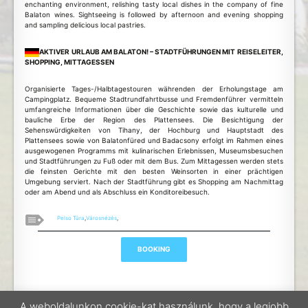
enchanting environment, relishing tasty local dishes in the company of fine
Balaton wines. Sightseeing is followed by afternoon and evening shopping
and sampling delicious local pastries.
AKTIVER URLAUB AM BALATON! – STADTFÜHRUNGEN MIT REISELEITER,
SHOPPING, MITTAGESSEN
Organisierte Tages-/Halbtagestouren währenden der Erholungstage am
Campingplatz. Bequeme Stadtrundfahrtbusse und Fremdenführer vermitteln
umfangreiche Informationen über die Geschichte sowie das kulturelle und
bauliche Erbe der Region des Plattensees. Die Besichtigung der
Sehenswürdigkeiten von Tihany, der Hochburg und Hauptstadt des
Plattensees sowie von Balatonfüred und Badacsony erfolgt im Rahmen eines
ausgewogenen Programms mit kulinarischen Erlebnissen, Museumsbesuchen
und Stadtführungen zu Fuß oder mit dem Bus. Zum Mittagessen werden stets
die feinsten Gerichte mit den besten Weinsorten in einer prächtigen
Umgebung serviert. Nach der Stadtführung gibt es Shopping am Nachmittag
oder am Abend und als Abschluss ein Konditoreibesuch.
Pelso Túra
,
Városnézés
,
A weboldalunkon cookie-kat használunk, hogy a legjobb