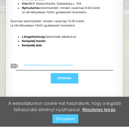
Cím:
8637 Balatonőszöd, Szabadság u. 104.
Nyitvatartás:
Istentisztelet: minden vasárnap 9.00 órától
(a téli időszakban fűtött gyülekezeti teremben)
Gyermek istentisztelet: minden vasárnap 10.00 órától
(a téli időszakban fűtött gyülekezeti teremben)
Látogathatóság:
Szentmisék alkalmával
Belépődíj felnőtt:
Belépődíj diák:
BALATONŐSZÖD
,
Helyek
,
Látnivalók
,
Templom
,
A weboldalunkon cookie-kat használunk, hogy a legjobb
felhasználói élményt nyújthassuk.
Részletes leírás
Elfogadom