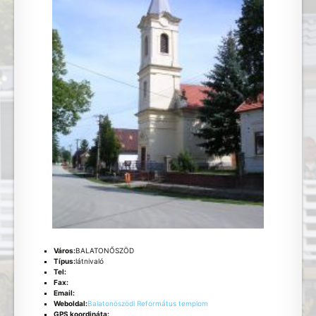
Város:
BALATONŐSZÖD
Típus:
látnivaló
Tel:
Fax:
Email:
Weboldal:
Balatonöszödi Református templom
GPS koordináta: