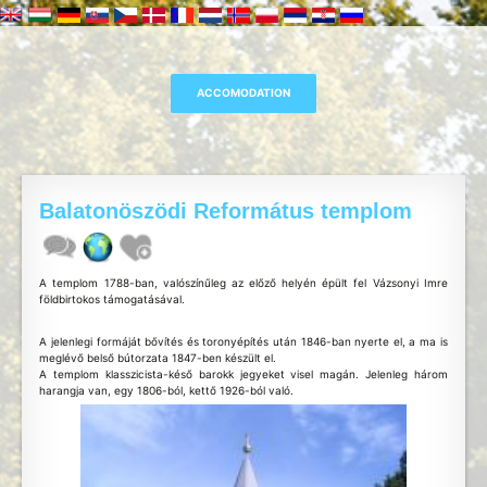
Balatonöszödi Református templom
A templom 1788-ban, valószínűleg az előző helyén épült fel Vázsonyi Imre
földbirtokos támogatásával.
A jelenlegi formáját bővítés és toronyépítés után 1846-ban nyerte el, a ma is
meglévő belső bútorzata 1847-ben készült el.
A templom klasszicista-késő barokk jegyeket visel magán. Jelenleg három
harangja van, egy 1806-ból, kettő 1926-ból való.