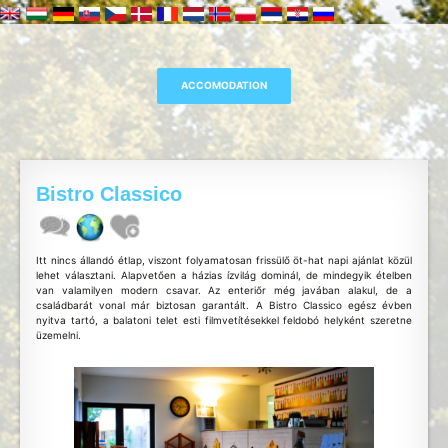
Bistro Classico
Itt nincs állandó étlap, viszont folyamatosan frissülő öt-hat napi ajánlat közül
lehet választani. Alapvetően a házias ízvilág dominál, de mindegyik ételben
van valamilyen modern csavar. Az enteriőr még javában alakul, de a
családbarát vonal már biztosan garantált. A Bistro Classico egész évben
nyitva tartó, a balatoni telet esti filmvetítésekkel feldobó helyként szeretne
üzemelni.