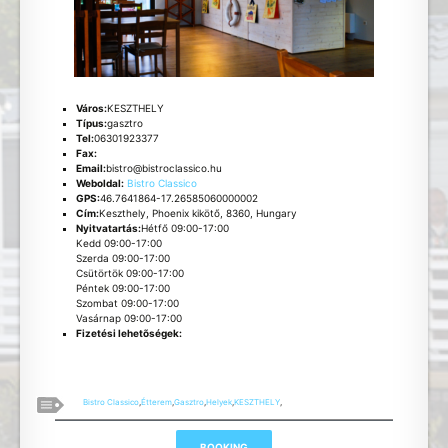
Város:
KESZTHELY
Típus:
gasztro
Tel:
06301923377
Fax:
Email:
bistro@bistroclassico.hu
Weboldal:
Bistro Classico
GPS:
46.7641864-17.26585060000002
Cím:
Keszthely, Phoenix kikötő, 8360, Hungary
Nyitvatartás:
Hétfő 09:00-17:00
Kedd 09:00-17:00
Szerda 09:00-17:00
Csütörtök 09:00-17:00
Péntek 09:00-17:00
Szombat 09:00-17:00
Vasárnap 09:00-17:00
Fizetési lehetõségek:
Bistro Classico
,
Étterem
,
Gasztro
,
Helyek
,
KESZTHELY
,