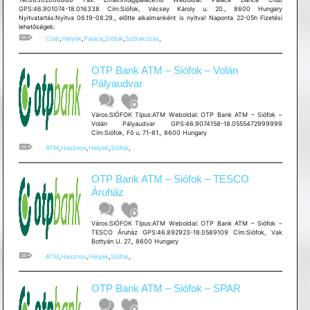
GPS:46.901074-18.016338 Cím:Siófok, Vécsey Károly u. 20., 8600 Hungary
Nyitvatartás:Nyitva 06.19-08.29., előtte alkalmanként is nyitva! Naponta 22-05h Fizetési
lehetőségek:
Club
,
Helyek
,
Palace
,
Siófok
,
Szórakozás
,
OTP Bank ATM – Siófok – Volán
Pályaudvar
Város:SIÓFOK Típus:ATM Weboldal: OTP Bank ATM – Siófok –
Volán Pályaudvar GPS:46.9074158-18.0555472999999
Cím:Siófok, Fő u. 71-81., 8600 Hungary
ATM
,
Hasznos
,
Helyek
,
Siófok
,
OTP Bank ATM – Siófok – TESCO
Áruház
Város:SIÓFOK Típus:ATM Weboldal: OTP Bank ATM – Siófok –
TESCO Áruház GPS:46.892923-18.0589109 Cím:Siófok, Vak
Bottyán U. 27., 8600 Hungary
ATM
,
Hasznos
,
Helyek
,
Siófok
,
OTP Bank ATM – Siófok – SPAR