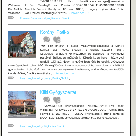
Tel:0684350439 Fax: Email:kovacsvendeglo@freemail.hu
Weboldal: Kovács Vendéglő és Panzió GPS:46.900247-18.01635399999998
Cím:Siófok, Széplak Vécsei Károly u. 17.szám, 8600, Hungary Nyitvatartás:Hétfő-
Kovács
Vasárnap 11-24h Fizetési lehetõségek:Étkezési …
bővebben...
→
Vendéglő
Étterem
,
Gasztro
,
Helyek
,
Kovács
,
Siófok
,
és
Panzió
Korányi Patika
1994-ben létesült a patika magánvállalkozásként a Siófoki
Kórház háta mögötti utcában, a dialízis központ mellett.
Családias hangulatú környezetben és épületben a Foki-hegyi
postával átellenben mûködünk. Közelünkben három háziorvosi
rendelõ található. Nagy hangsúlyt fektetünk betegeink gyógyszer
szükségleteinek teljes körû kiszolgálására. Szaktanácsadással hozzájárulunk a mielõbbi
gyógyuláshoz. Lehetõség van törzskártya ingyenes kiváltására, amivel étrend-és táplálék
Korányi
kiegészítõket, fitotéka termékeket, …
bővebben...
→
Patika
Hasznos
,
Helyek
,
Korányi
,
Patika
,
Siófok
,
Kiliti Gyógyszertár
Város:SIÓFOK Típus:egészség Tel:0684322516 Fax: Email:
Weboldal: GPS:46.883167-18.067921999999953 Cím:Siófok,
Honvéd u. 25, 8600, Hungary Nyitvatartás:Hétfőtől-péntekig:
8.00-16.30 Szombat-vasárnap: ZÁRVA Fizetési lehetõségek: „
Hasznos
,
Helyek
,
Kiliti
,
Patika
,
Siófok
,