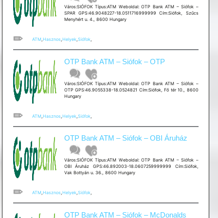
Város:SIÓFOK Típus:ATM Weboldal: OTP Bank ATM – Siófok –
SPAR GPS:46.9048227-18.0511716999999 Cím:Siófok, Szűcs
Menyhért u. 4., 8600 Hungary
ATM
,
Hasznos
,
Helyek
,
Siófok
,
OTP Bank ATM – Siófok – OTP
Város:SIÓFOK Típus:ATM Weboldal: OTP Bank ATM – Siófok –
OTP GPS:46.9055338-18.0524821 Cím:Siófok, Fő tér 10., 8600
Hungary
ATM
,
Hasznos
,
Helyek
,
Siófok
,
OTP Bank ATM – Siófok – OBI Áruház
Város:SIÓFOK Típus:ATM Weboldal: OTP Bank ATM – Siófok –
OBI Áruház GPS:46.892003-18.0607259999999 Cím:Siófok,
Vak Bottyán u. 36., 8600 Hungary
ATM
,
Hasznos
,
Helyek
,
Siófok
,
OTP Bank ATM – Siófok – McDonalds