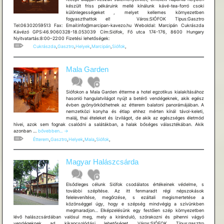
készült friss pékáruink mellé kínálunk kávé-tea-forró csoki
különlegességeket , melyet kellemes környezetben
fogyaszthattok el! Város:SIÓFOK Típus:Gasztro
Tel:06302059513 Fax: Email:info@marcipan-kavezo.hu Weboldal: Marcipán Cukrászda
Kávézó GPS:46.9060328-18.053039 Cím:Siófok, Fő utca 174-176, 8600 Hungary
Nyitvatartás:8:00–22:00 Fizetési lehetőségek:
Cukrászda
,
Gasztro
,
Helyek
,
Marcipán
,
Siófok
,
Mala Garden
Siófokon a Mala Garden étterme a hotel egzotikus kialakításához
hasonló hangulatvilágot nyújt a betérő vendégeknek, akik egész
évben gyönyörködhetnek az étterem balatoni panorámájában. A
nemzetközi konyha és étlap ehhez mérten kínál távol-keleti,
maláj, thai ételeket és ízvilágot, de akik az egészséges életmód
hívei, azok sem fognak csalódni a salátákban, a halak bőséges választékában. Akik
Mala
azonban …
bővebben...
→
Garden
Étterem
,
Gasztro
,
Helyek
,
Mala
,
Siófok
,
Magyar Halászcsárda
Elsődleges célunk Siófok csodálatos értékeinek védelme, s
további szépítése. Az itt fenmaradt régi népszokások
felelevenítése, megőrzése, s ezáltali megismertetése a
közönséggel úgy, hogy e szépség mindvégig a szívünkben
megmaradjon… Elképzelésünk egy festőien szép környezetben
lévő halászcsárdában valósul meg, mely a kiránduló, szórakozni és pihenni vágyó
vendégeknek ad kikapcsolódási lehetőséget. Város:SIÓFOK Típus:gasztro