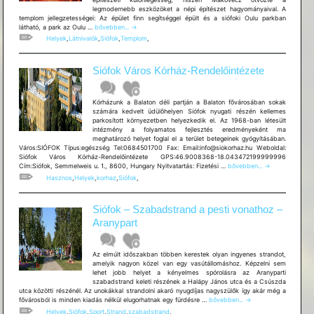
legmodernebb eszközöket a népi építészet hagyományaival. A
templom jellegzetességei: Az épület finn segítséggel épült és a siófoki Oulu parkban
Siófoki
látható, a park az Oulu …
bővebben...
→
Evangélikus
Helyek
,
Látnivalók
,
Siófok
,
Templom
,
templom
Siófok Város Kórház-Rendelőintézete
Kórházunk a Balaton déli partján a Balaton fõvárosában sokak
számára kedvelt üdülõhelyen Siófok nyugati részén kellemes
parkosított környezetben helyezkedik el. Az 1968-ban létesült
intézmény a folyamatos fejlesztés eredményeként ma
meghatározó helyet foglal el a terület betegeinek gyógyításában.
Város:SIÓFOK Típus:egészség Tel:0684501700 Fax: Email:info@siokorhaz.hu Weboldal:
Siófok Város Kórház-Rendelőintézete GPS:46.9008368-18.043472199999996
Siófok
Cím:Siófok, Semmelweis u. 1., 8600, Hungary Nyitvatartás: Fizetési …
bővebben...
→
Város
Hasznos
,
Helyek
,
korhaz
,
Siófok
,
Kórház-
Rendelőintézete
Siófok – Szabadstrand a pesti vonathoz –
Aranypart
Az elmúlt időszakban többen kerestek olyan ingyenes strandot,
amelyik nagyon közel van egy vasútállomáshoz. Képzelni sem
lehet jobb helyet a kényelmes spórolásra az Aranyparti
szabadstrand keleti részének a Halápy János utca és a Csúszda
utca közötti részénél. Az unokákkal strandolni akaró nyugdíjas nagyszülők így akár még a
Siófok
fővárosból is minden kiadás nélkül elugorhatnak egy fürdésre …
bővebben...
→
–
Helyek
,
Siófok
,
Sport
,
Strand
,
szabadstrand
,