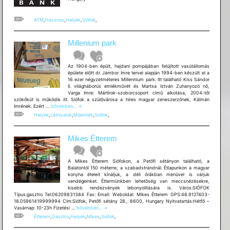
ATM
,
Hasznos
,
Helyek
,
Siófok
,
Millenium park
Az 1904-ben épült, hajdani pompájában felújított vasútállomás
épülete előtt dr. Jámbor Imre tervei alapján 1994-ben készült el a
16 ezer négyzetméteres Millennium park. Itt található Kiss Sándor
II. világháborús emlékművét és Martsa István Zuhanyozó nő,
Varga Imre: Mártírok-szoborcsoport című alkotása, 2004-től
szökőkút is működik itt. Siófok a szülővárosa a híres magyar zeneszerzőnek, Kálmán
Millenium
Imrének. Ezért …
bővebben...
→
park
Helyek
,
Látnivalók
,
Műemlék
,
Siófok
,
Mikes Étterem
A Mikes Étterem Siófokon, a Petőfi sétányon található, a
Balatontól 150 méterre, a szabadstrandnál. Étlapunkon a magyar
konyha ételeit kínáljuk, a déli órákban menüvel is várjuk
vendégeinket. Éttermünkben lehetőség van meccsnézésekre,
kisebb rendezvények lebonyolítására is. Város:SIÓFOK
Típus:gasztro Tel:06209831384 Fax: Email: Weboldal: Mikes Étterem GPS:46.9127403-
18.05961419999994 Cím:Siófok, Petőfi sétány 28., 8600, Hungary Nyitvatartás:Hétfő –
Mikes
Vasárnap: 10-23h Fizetési …
bővebben...
→
Étterem
Étterem
,
Gasztro
,
Helyek
,
Mikes
,
Siófok
,