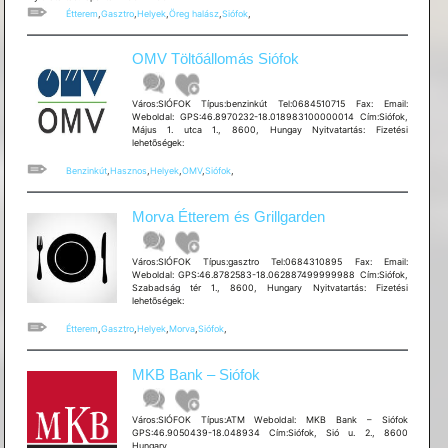
Étterem
,
Gasztro
,
Helyek
,
Öreg halász
,
Siófok
,
OMV Töltőállomás Siófok
Város:SIÓFOK Típus:benzinkút Tel:0684510715 Fax: Email:
Weboldal: GPS:46.8970232-18.018983100000014 Cím:Siófok,
Május 1. utca 1., 8600, Hungay Nyitvatartás: Fizetési
lehetõségek:
Benzinkút
,
Hasznos
,
Helyek
,
OMV
,
Siófok
,
Morva Étterem és Grillgarden
Város:SIÓFOK Típus:gasztro Tel:0684310895 Fax: Email:
Weboldal: GPS:46.8782583-18.062887499999988 Cím:Siófok,
Szabadság tér 1., 8600, Hungary Nyitvatartás: Fizetési
lehetõségek:
Étterem
,
Gasztro
,
Helyek
,
Morva
,
Siófok
,
MKB Bank – Siófok
Város:SIÓFOK Típus:ATM Weboldal: MKB Bank – Siófok
GPS:46.9050439-18.048934 Cím:Siófok, Sió u. 2., 8600
Hungary