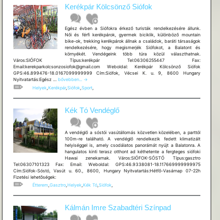
Kerékpár Kölcsönző Siófok
Egész évben a Siófokra érkező turisták rendelkezésére állunk.
Női és férfi kerékpárok, gyermek biciklik, különböző mountain
bike-ok, trekking kerékpárok állnak a családok, baráti társaságok
rendelkezésére, hogy megismerjék Siófokot, a Balatont és
környékét. Vendégeink több túra közül választhatnak.
Város:SIÓFOK Típus:kerékpár Tel:06306255447 Fax:
Email:kerekparkolcsonzosiofok@gmail.com Weboldal: Kerékpár Kölcsönző Siófok
GPS:46.899476-18.0167099999999 Cím:Siófok, Vécsei K. u. 9, 8600 Hungary
Kerékpár
Nyitvatartás:Egész …
bővebben...
→
Kölcsönző
Helyek
,
Kerékpár
,
Siófok
,
Sport
,
Siófok
Kék Tó Vendéglő
A vendéglő a sóstói vasútállomás közvetlen közelében, a parttól
100m-re található. A vendéglő rendelkezik fedett klimatizált
helyiséggel is, amely csodálatos panorámát nyújt a Balatonra. A
hangulatos kinti terasz otthont ad kéthetente a fergteges siófoki
Hawai zenekarnak. Város:SIÓFOK-SÓSTÓ Típus:gasztro
Tel:06307101323 Fax: Email: Weboldal: GPS:46.9338081-18.117669999999975
Cím:Siófok-Sóstó, Vasút u. 60., 8600, Hungary Nyitvatartás:Hétfő-Vasárnap 07-22h
Fizetési lehetõségek:
Étterem
,
Gasztro
,
Helyek
,
Kék Tó
,
Siófok
,
Kálmán Imre Szabadtéri Színpad