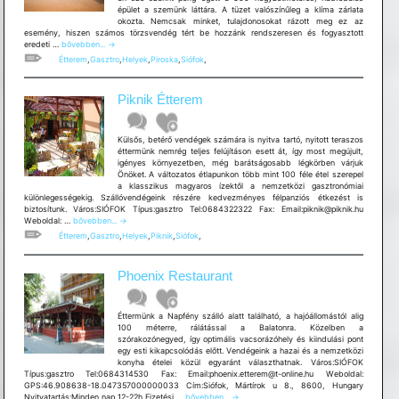
épület a szemünk láttára. A tüzet valószínűleg a klíma zárlata
okozta. Nemcsak minket, tulajdonosokat rázott meg ez az
esemény, hiszen számos törzsvendég tért be hozzánk rendszeresen és fogyasztott
Piroska
eredeti …
bővebben...
→
Csárda
Étterem
,
Gasztro
,
Helyek
,
Piroska
,
Siófok
,
Piknik Étterem
Külsős, betérő vendégek számára is nyitva tartó, nyitott teraszos
éttermünk nemrég teljes felújításon esett át, így most megújult,
igényes környezetben, még barátságosabb légkörben várjuk
Önöket. A változatos étlapunkon több mint 100 féle étel szerepel
a klasszikus magyaros ízektől a nemzetközi gasztronómiai
különlegességekig. Szállóvendégeink részére kedvezményes félpanziós étkezést is
biztosítunk. Város:SIÓFOK Típus:gasztro Tel:0684322322 Fax: Email:piknik@piknik.hu
Piknik
Weboldal: …
bővebben...
→
Étterem
Étterem
,
Gasztro
,
Helyek
,
Piknik
,
Siófok
,
Phoenix Restaurant
Éttermünk a Napfény szálló alatt található, a hajóállomástól alig
100 méterre, rálátással a Balatonra. Közelben a
szórakozónegyed, így optimális vacsorázóhely és kiindulási pont
egy esti kikapcsolódás előtt. Vendégeink a hazai és a nemzetközi
konyha ételei közül egyaránt választhatnak. Város:SIÓFOK
Típus:gasztro Tel:0684314530 Fax: Email:phoenix.etterem@t-online.hu Weboldal:
GPS:46.908638-18.047357000000033 Cím:Siófok, Mártírok u 8., 8600, Hungary
Phoenix
Nyitvatartás:Minden nap 12-22h Fizetési …
bővebben...
→