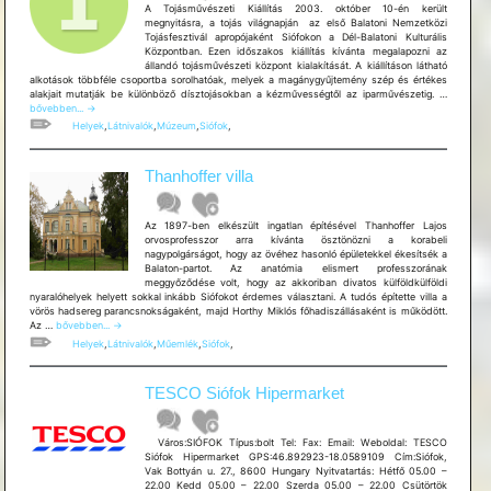
A Tojásművészeti Kiállítás 2003. október 10­-én került
megnyitásra, a tojás világnapján ­ az első Balatoni Nemzetközi
Tojásfesztivál apropójaként Siófokon a Dél-Balatoni Kulturális
Központban. Ezen időszakos kiállítás kívánta megalapozni az
állandó tojásművészeti központ kialakítását. A kiállításon látható
alkotások többféle csoportba sorolhatóak, melyek a magánygyűjtemény szép és értékes
Tojásműv
alakjait mutatják be különböző dísztojásokban a kézművességtől az iparművészetig. …
Kiállítás
bővebben...
→
Helyek
,
Látnivalók
,
Múzeum
,
Siófok
,
Thanhoffer villa
Az 1897-ben elkészült ingatlan építésével Thanhoffer Lajos
orvosprofesszor arra kívánta ösztönözni a korabeli
nagypolgárságot, hogy az övéhez hasonló épületekkel ékesítsék a
Balaton-partot. Az anatómia elismert professzorának
meggyőződése volt, hogy az akkoriban divatos külföldkülföldi
nyaralóhelyek helyett sokkal inkább Siófokot érdemes választani. A tudós építette villa a
vörös hadsereg parancsnokságaként, majd Horthy Miklós főhadiszállásaként is működött.
Thanhoffer
Az …
bővebben...
→
villa
Helyek
,
Látnivalók
,
Műemlék
,
Siófok
,
TESCO Siófok Hipermarket
Város:SIÓFOK Típus:bolt Tel: Fax: Email: Weboldal: TESCO
Siófok Hipermarket GPS:46.892923-18.0589109 Cím:Siófok,
Vak Bottyán u. 27., 8600 Hungary Nyitvatartás: Hétfő 05.00 –
22.00 Kedd 05.00 – 22.00 Szerda 05.00 – 22.00 Csütörtök