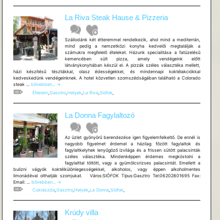
La Riva Steak Hause & Pizzeria
Szállodánk két étteremmel rendelkezik, ahol mind a mediterrán,
mind pedig a nemzetközi konyha kedvelői megtalálják a
számukra megfelelő ételeket. Házunk specialitása a fatüzelésű
kemencében sült pizza, amely vendégeink előtt
látványkonyhában készül el. A pizzák széles választéka mellett,
házi készítésű tésztákkal, olasz édességekkel, és mindennapi koktélakciókkal
kedveskedünk vendégeinknek. A hotel közvetlen szomszédságában található a Colorado
La
steak …
bővebben...
→
Riva
Étterem
,
Gasztro
,
Helyek
,
La Riva
,
Siófok
,
Steak
Hause
&
La Donna Fagylaltozó
Pizzeria
Az üzlet gyönyörű berendezése igen figyelemfelkeltő. De ennél is
nagyobb figyelmet érdemel a házilag főzött fagylaltok és
fagylaltkelyhek lenyűgöző ízvilága és a frissen sütött palacsinták
széles választéka. Mindenképpen érdemes megkóstolni a
fagylalttal töltött, vagy a gyümölcsrizses palacsintát. Emellett a
bulizni vágyók koktélkülönlegességekkel, alkoholos, vagy éppen alkoholmentes
limonádéval olthatják szomjukat. Város:SIÓFOK Típus:Gasztro Tel:06202801695 Fax:
La
Email: …
bővebben...
→
Donna
Cukrászda
,
Gasztro
,
Helyek
,
La Donna
,
Siófok
,
Fagylaltozó
Krúdy villa