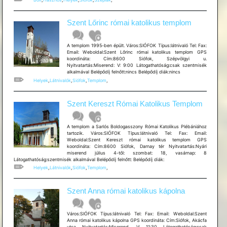
Szent Lőrinc római katolikus templom
A templom 1995-ben épült. Város:SIÓFOK Típus:látnivaló Tel: Fax:
Email: Weboldal:Szent Lőrinc római katolikus templom GPS
koordináta: Cím:8600 Siófok, Szépvölgyi u.
Nyitvatartás:Miserend: V: 9:00 Látogathatóság:csak szentmisék
alkalmával Belépődíj felnőtt:nincs Belépődíj diák:nincs
Helyek
,
Látnivalók
,
Siófok
,
Templom
,
Szent Kereszt Római Katolikus Templom
A templom a Sarlós Boldogasszony Római Katolikus Plébániához
tartozik. Város:SIÓFOK Típus:látnivaló Tel: Fax: Email:
Weboldal:Szent Kereszt római katolikus templom GPS
koordináta: Cím:8600 Siófok, Darnay tér Nyitvatartás:Nyári
miserend július 4-től: szombat: 18, vasárnap: 8
Látogathatóság:szentmisék alkalmával Belépődíj felnőtt: Belépődíj diák:
Helyek
,
Látnivalók
,
Siófok
,
Templom
,
Szent Anna római katolikus kápolna
Város:SIÓFOK Típus:látnivaló Tel: Fax: Email: Weboldal:Szent
Anna római katolikus kápolna GPS koordináta: Cím:Siófok, Akácfa
utca Nyitvatartás:Miserend, V: 11:30 Látogathatóság:csak