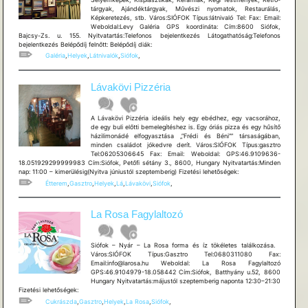
tárgyak, Ajándéktárgyak, Művészi nyomatok, Restaurálás,
Képkeretezés, stb. Város:SIÓFOK Típus:látnivaló Tel: Fax: Email:
Weboldal:Levy Galéria GPS koordináta: Cím:8600 Siófok,
Bajcsy-Zs. u. 155. Nyitvatartás:Telefonos bejelentkezés Látogathatóság:Telefonos
bejelentkezés Belépődíj felnőtt: Belépődíj diák:
Galéria
,
Helyek
,
Látnivalók
,
Siófok
,
Lávakövi Pizzéria
A Lávakövi Pizzéria ideális hely egy ebédhez, egy vacsorához,
de egy buli előtti bemelegítéshez is. Egy óriás pizza és egy hűsítő
házilimonádé elfogyasztása „”Frédi és Béni”” társaságában,
minden családot jókedvre derít. Város:SIÓFOK Típus:gasztro
Tel:06205306645 Fax: Email: Weboldal: GPS:46.9109636-
18.051929299999983 Cím:Siófok, Petőfi sétány 3., 8600, Hungary Nyitvatartás:Minden
nap: 11:00 – kimerülésig(Nyitva júniustól szeptemberig) Fizetési lehetõségek:
Étterem
,
Gasztro
,
Helyek
,
Lá
,
Lávakövi
,
Siófok
,
La Rosa Fagylaltozó
Siófok – Nyár – La Rosa forma és íz tökéletes találkozása.
Város:SIÓFOK Típus:Gasztro Tel:0680311080 Fax:
Email:info@larosa.hu Weboldal: La Rosa Fagylaltozó
GPS:46.9104979-18.058442 Cím:Siófok, Batthyány u.52, 8600
Hungary Nyitvatartás:májustól szeptemberig naponta 12:30–21:30
Fizetési lehetőségek:
Cukrászda
,
Gasztro
,
Helyek
,
La Rosa
,
Siófok
,