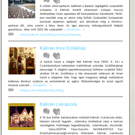
A siófoki Jókai-parkban található a Balaton legrégebbi szabadtéri
színpada. A Kálmán Imréről elnevezett színpad hosszú
történetéhez híven operettbe illő fordulatokban bővelkedik: 1949-
ben kezdték meg az akkor még Siófoki Szabadtéri Színpadnak
becézett objektum építését, ami akkoriban még a Dimitrov-
parkban állt, címe szerint a Marx téren. Az igen alacsony költségvetésből felépült
Kálmán
grandiózus, több mint 1500 fős szabadtéri …
bővebben...
→
Imre
Helyek
,
Kálmán Imre
,
Siófok
,
Színház
,
Szórakozás
,
Szabadtéri
Színpad
Kálmán Imre Emlékház
„E házból indult a világhír felé Kálmán Imre (1882. X. 24.) a
Csárdáskirálynő halhatatlan melódiáinak szerzője. Szülőfalujának
lakossága.” A világhírű operettkomponista Siófokon született 1882.
október 24-én. Szülőháza a róla elnevezett sétányon áll. Innen
indult a világsiker felé, hogy igazi magyaros jellegű melódiáival
kellemes élményt nyújtson az embereknek az egész földkerekségen és ezzel együtt
Kálmán
hírnevet szerzett …
bővebben...
→
Imre
Helyek
,
Látnivalók
,
Műemlék
,
Siófok
,
Emlékház
Kálmán cukrászda
A 16 éve Siófok belvárosában működő Kálmán Cukrászda óriási,
helyben készült fagylalt-, sütemény kínálatával várja a kedves
vendégeket. Különleges fagylaltkelyhek, sütemények, dísztorták.
Város:SIÓFOK Típus:Gasztro Tel:0684510102 Fax:
Email:kalmanudvar@t-email.hu Weboldal: Kálmán cukrászda