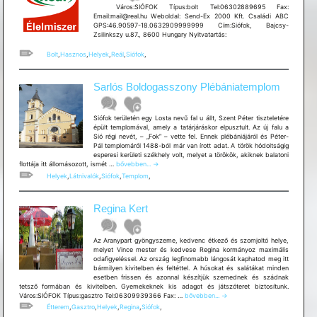
Város:SIÓFOK Típus:bolt Tel:06302889695 Fax:
Email:mail@real.hu Weboldal: Send-Ex 2000 Kft. Családi ABC
GPS:46.90597-18.0632909999999 Cím:Siófok, Bajcsy-
Zsilinkszy u.87., 8600 Hungary Nyitvatartás:
Bolt
,
Hasznos
,
Helyek
,
Reál
,
Siófok
,
Sarlós Boldogasszony Plébániatemplom
Siófok területén egy Losta nevű fal u állt, Szent Péter tiszteletére
épült templomával, amely a tatárjáráskor elpusztult. Az új falu a
Sió régi nevét, – „Fok” – vette fel. Ennek plébániájáról és Péter-
Pál templomáról 1488-ból már van írott adat. A török hódoltságig
esperesi kerületi székhely volt, melyet a törökök, akiknek balatoni
Sarlós
flottája itt állomásozott, ismét …
bővebben...
→
Boldogasszony
Helyek
,
Látnivalók
,
Siófok
,
Templom
,
Plébániatemplom
Regina Kert
Az Aranypart gyöngyszeme, kedvenc étkező és szomjoltó helye,
melyet Vince mester és kedvese Regina kormányoz maximális
odafigyeléssel. Az ország legfinomabb lángosát kaphatod meg itt
bármilyen kivitelben és feltéttel. A húsokat és salátákat minden
esetben frissen és azonnal készítjük szemednek és szádnak
tetsző formában és kivitelben. Gyemekeknek kis adagot és játszóteret biztosítunk.
Regina
Város:SIÓFOK Típus:gasztro Tel:06309939366 Fax: …
bővebben...
→
Kert
Étterem
,
Gasztro
,
Helyek
,
Regina
,
Siófok
,