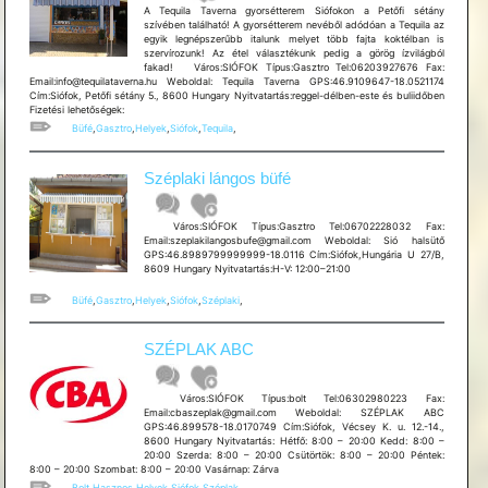
A Tequila Taverna gyorsétterem Siófokon a Petőfi sétány
szívében található! A gyorsétterem nevéből adódóan a Tequila az
egyik legnépszerűbb italunk melyet több fajta koktélban is
szervírozunk! Az étel választékunk pedig a görög ízvilágból
fakad! Város:SIÓFOK Típus:Gasztro Tel:06203927676 Fax:
Email:info@tequilataverna.hu Weboldal: Tequila Taverna GPS:46.9109647-18.0521174
Cím:Siófok, Petőfi sétány 5., 8600 Hungary Nyitvatartás:reggel-délben-este és buliidőben
Fizetési lehetőségek:
Büfé
,
Gasztro
,
Helyek
,
Siófok
,
Tequila
,
Széplaki lángos büfé
Város:SIÓFOK Típus:Gasztro Tel:06702228032 Fax:
Email:szeplakilangosbufe@gmail.com Weboldal: Sió halsütő
GPS:46.8989799999999-18.0116 Cím:Siófok,Hungária U 27/B,
8609 Hungary Nyitvatartás:H-V: 12:00–21:00
Büfé
,
Gasztro
,
Helyek
,
Siófok
,
Széplaki
,
SZÉPLAK ABC
Város:SIÓFOK Típus:bolt Tel:06302980223 Fax:
Email:cbaszeplak@gmail.com Weboldal: SZÉPLAK ABC
GPS:46.899578-18.0170749 Cím:Siófok, Vécsey K. u. 12.-14.,
8600 Hungary Nyitvatartás: Hétfő: 8:00 – 20:00 Kedd: 8:00 –
20:00 Szerda: 8:00 – 20:00 Csütörtök: 8:00 – 20:00 Péntek:
8:00 – 20:00 Szombat: 8:00 – 20:00 Vasárnap: Zárva
Bolt
,
Hasznos
,
Helyek
,
Siófok
,
Széplak
,