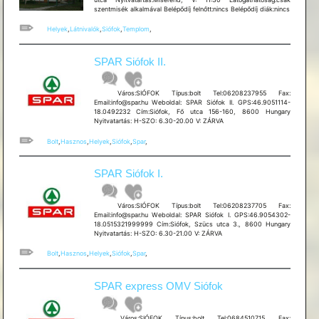
szentmisék alkalmával Belépődíj felnőtt:nincs Belépődíj diák:nincs
Helyek
,
Látnivalók
,
Siófok
,
Templom
,
SPAR Siófok II.
Város:SIÓFOK Típus:bolt Tel:06208237955 Fax:
Email:info@spar.hu Weboldal: SPAR Siófok II. GPS:46.9051114-
18.0492232 Cím:Siófok, Fő utca 156-160, 8600 Hungary
Nyitvatartás: H-SZO: 6.30-20.00 V: ZÁRVA
Bolt
,
Hasznos
,
Helyek
,
Siófok
,
Spar
,
SPAR Siófok I.
Város:SIÓFOK Típus:bolt Tel:06208237705 Fax:
Email:info@spar.hu Weboldal: SPAR Siófok I. GPS:46.9054302-
18.0515321999999 Cím:Siófok, Szücs utca 3., 8600 Hungary
Nyitvatartás: H-SZO: 6.30-21.00 V: ZÁRVA
Bolt
,
Hasznos
,
Helyek
,
Siófok
,
Spar
,
SPAR express OMV Siófok
Város:SIÓFOK Típus:bolt Tel:0684510715 Fax: