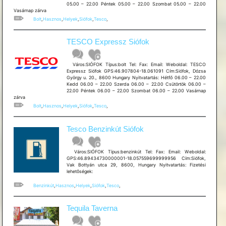
05.00 – 22.00 Péntek 05.00 – 22.00 Szombat 05.00 – 22.00
Vasárnap zárva
Bolt
,
Hasznos
,
Helyek
,
Siófok
,
Tesco
,
TESCO Expressz Siófok
Város:SIÓFOK Típus:bolt Tel: Fax: Email: Weboldal: TESCO
Expressz Siófok GPS:46.907804-18.061091 Cím:Siófok, Dózsa
György u. 20., 8600 Hungary Nyitvatartás: Hétfő 06.00 – 22.00
Kedd 06.00 – 22.00 Szerda 06.00 – 22.00 Csütörtök 06.00 –
22.00 Péntek 06.00 – 22.00 Szombat 06.00 – 22.00 Vasárnap
zárva
Bolt
,
Hasznos
,
Helyek
,
Siófok
,
Tesco
,
Tesco Benzinkút Siófok
Város:SIÓFOK Típus:benzinkút Tel: Fax: Email: Weboldal:
GPS:46.89434730000001-18.057559699999956 Cím:Siófok,
Vak Bottyán utca 29, 8600, Hungary Nyitvatartás: Fizetési
lehetõségek:
Benzinkút
,
Hasznos
,
Helyek
,
Siófok
,
Tesco
,
Tequila Taverna