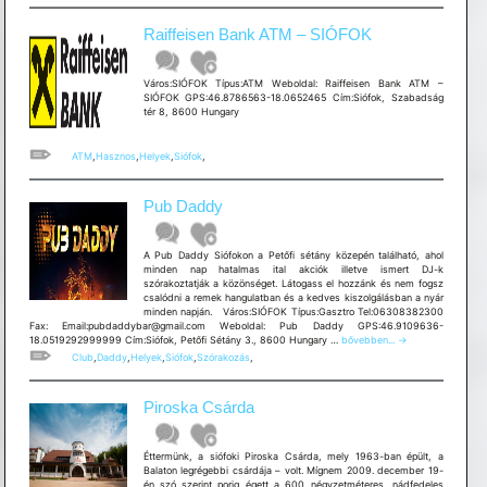
Raiffeisen Bank ATM – SIÓFOK
Város:SIÓFOK Típus:ATM Weboldal: Raiffeisen Bank ATM –
SIÓFOK GPS:46.8786563-18.0652465 Cím:Siófok, Szabadság
tér 8, 8600 Hungary
ATM
,
Hasznos
,
Helyek
,
Siófok
,
Pub Daddy
A Pub Daddy Siófokon a Petőfi sétány közepén található, ahol
minden nap hatalmas ital akciók illetve ismert DJ-k
szórakoztatják a közönséget. Látogass el hozzánk és nem fogsz
csalódni a remek hangulatban és a kedves kiszolgálásban a nyár
minden napján. Város:SIÓFOK Típus:Gasztro Tel:06308382300
Fax: Email:pubdaddybar@gmail.com Weboldal: Pub Daddy GPS:46.9109636-
Pub
18.0519292999999 Cím:Siófok, Petőfi Sétány 3., 8600 Hungary …
bővebben...
→
Daddy
Club
,
Daddy
,
Helyek
,
Siófok
,
Szórakozás
,
Piroska Csárda
Éttermünk, a siófoki Piroska Csárda, mely 1963-ban épült, a
Balaton legrégebbi csárdája – volt. Mígnem 2009. december 19-
én szó szerint porig égett a 600 négyzetméteres, nádfedeles