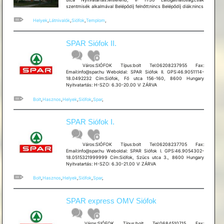
szentmisék alkalmával Belépődíj felnőtt:nincs Belépődíj diák:nincs
Helyek
,
Látnivalók
,
Siófok
,
Templom
,
SPAR Siófok II.
Város:SIÓFOK Típus:bolt Tel:06208237955 Fax:
Email:info@spar.hu Weboldal: SPAR Siófok II. GPS:46.9051114-
18.0492232 Cím:Siófok, Fő utca 156-160, 8600 Hungary
Nyitvatartás: H-SZO: 6.30-20.00 V: ZÁRVA
Bolt
,
Hasznos
,
Helyek
,
Siófok
,
Spar
,
SPAR Siófok I.
Város:SIÓFOK Típus:bolt Tel:06208237705 Fax:
Email:info@spar.hu Weboldal: SPAR Siófok I. GPS:46.9054302-
18.0515321999999 Cím:Siófok, Szücs utca 3., 8600 Hungary
Nyitvatartás: H-SZO: 6.30-21.00 V: ZÁRVA
Bolt
,
Hasznos
,
Helyek
,
Siófok
,
Spar
,
SPAR express OMV Siófok
Város:SIÓFOK Típus:bolt Tel:0684510715 Fax: