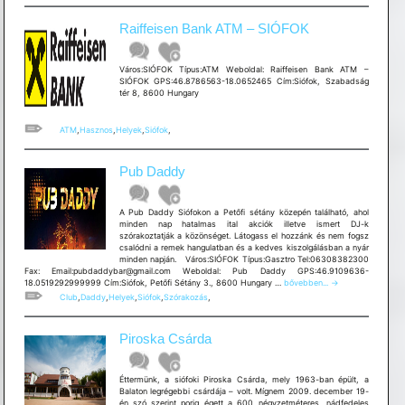
Raiffeisen Bank ATM – SIÓFOK
Város:SIÓFOK Típus:ATM Weboldal: Raiffeisen Bank ATM –
SIÓFOK GPS:46.8786563-18.0652465 Cím:Siófok, Szabadság
tér 8, 8600 Hungary
ATM
,
Hasznos
,
Helyek
,
Siófok
,
Pub Daddy
A Pub Daddy Siófokon a Petőfi sétány közepén található, ahol
minden nap hatalmas ital akciók illetve ismert DJ-k
szórakoztatják a közönséget. Látogass el hozzánk és nem fogsz
csalódni a remek hangulatban és a kedves kiszolgálásban a nyár
minden napján. Város:SIÓFOK Típus:Gasztro Tel:06308382300
Fax: Email:pubdaddybar@gmail.com Weboldal: Pub Daddy GPS:46.9109636-
Pub
18.0519292999999 Cím:Siófok, Petőfi Sétány 3., 8600 Hungary …
bővebben...
→
Daddy
Club
,
Daddy
,
Helyek
,
Siófok
,
Szórakozás
,
Piroska Csárda
Éttermünk, a siófoki Piroska Csárda, mely 1963-ban épült, a
Balaton legrégebbi csárdája – volt. Mígnem 2009. december 19-
én szó szerint porig égett a 600 négyzetméteres, nádfedeles