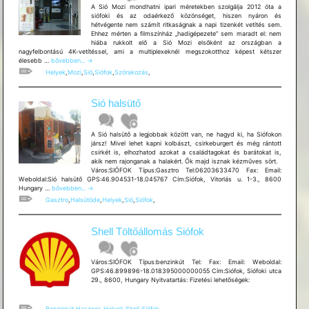
A Sió Mozi mondhatni ipari méretekben szolgálja 2012 óta a
siófoki és az odaérkező közönséget, hiszen nyáron és
hétvégente nem számít ritkaságnak a napi tizenkét vetítés sem.
Ehhez mérten a filmszínház „hadigépezete” sem maradt el: nem
hiába rukkolt elő a Sió Mozi elsőként az országban a
nagyfelbontású 4K-vetítéssel, ami a multiplexeknél megszokotthoz képest kétszer
Sió
élesebb …
bővebben...
→
Mozi
Helyek
,
Mozi
,
Sió
,
Siófok
,
Szórakozás
,
Sió halsütő
A Sió halsütő a legjobbak között van, ne hagyd ki, ha Siófokon
jársz! Mivel lehet kapni kolbászt, csirkeburgert és még rántott
csirkét is, elhozhatod azokat a családtagokat és barátokat is,
akik nem rajonganak a halakért. Ők majd isznak kézműves sört.
Város:SIÓFOK Típus:Gasztro Tel:06203633470 Fax: Email:
Weboldal:Sió halsütő GPS:46.904531-18.045767 Cím:Siófok, Vitorlás u. 1-3., 8600
Sió
Hungary …
bővebben...
→
halsütő
Gasztro
,
Halsütöde
,
Helyek
,
Sió
,
Siófok
,
Shell Töltőállomás Siófok
Város:SIÓFOK Típus:benzinkút Tel: Fax: Email: Weboldal:
GPS:46.899896-18.018395000000055 Cím:Siófok, Siófoki utca
29., 8600, Hungary Nyitvatartás: Fizetési lehetõségek:
Benzinkút
,
Hasznos
,
Helyek
,
Shell
,
Siófok
,