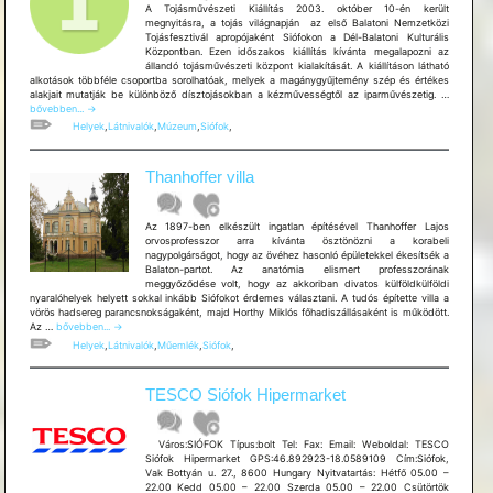
A Tojásművészeti Kiállítás 2003. október 10­-én került
megnyitásra, a tojás világnapján ­ az első Balatoni Nemzetközi
Tojásfesztivál apropójaként Siófokon a Dél-Balatoni Kulturális
Központban. Ezen időszakos kiállítás kívánta megalapozni az
állandó tojásművészeti központ kialakítását. A kiállításon látható
alkotások többféle csoportba sorolhatóak, melyek a magánygyűjtemény szép és értékes
Tojásműv
alakjait mutatják be különböző dísztojásokban a kézművességtől az iparművészetig. …
Kiállítás
bővebben...
→
Helyek
,
Látnivalók
,
Múzeum
,
Siófok
,
Thanhoffer villa
Az 1897-ben elkészült ingatlan építésével Thanhoffer Lajos
orvosprofesszor arra kívánta ösztönözni a korabeli
nagypolgárságot, hogy az övéhez hasonló épületekkel ékesítsék a
Balaton-partot. Az anatómia elismert professzorának
meggyőződése volt, hogy az akkoriban divatos külföldkülföldi
nyaralóhelyek helyett sokkal inkább Siófokot érdemes választani. A tudós építette villa a
vörös hadsereg parancsnokságaként, majd Horthy Miklós főhadiszállásaként is működött.
Thanhoffer
Az …
bővebben...
→
villa
Helyek
,
Látnivalók
,
Műemlék
,
Siófok
,
TESCO Siófok Hipermarket
Város:SIÓFOK Típus:bolt Tel: Fax: Email: Weboldal: TESCO
Siófok Hipermarket GPS:46.892923-18.0589109 Cím:Siófok,
Vak Bottyán u. 27., 8600 Hungary Nyitvatartás: Hétfő 05.00 –
22.00 Kedd 05.00 – 22.00 Szerda 05.00 – 22.00 Csütörtök