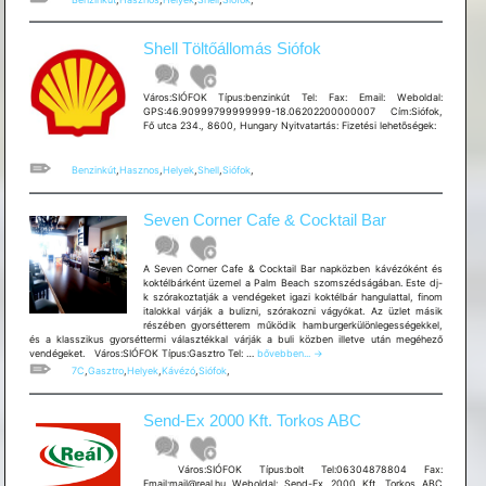
Shell Töltőállomás Siófok
Város:SIÓFOK Típus:benzinkút Tel: Fax: Email: Weboldal:
GPS:46.90999799999999-18.06202200000007 Cím:Siófok,
Fő utca 234., 8600, Hungary Nyitvatartás: Fizetési lehetõségek:
Benzinkút
,
Hasznos
,
Helyek
,
Shell
,
Siófok
,
Seven Corner Cafe & Cocktail Bar
A Seven Corner Cafe & Cocktail Bar napközben kávézóként és
koktélbárként üzemel a Palm Beach szomszédságában. Este dj-
k szórakoztatják a vendégeket igazi koktélbár hangulattal, finom
italokkal várják a bulizni, szórakozni vágyókat. Az üzlet másik
részében gyorsétterem működik hamburgerkülönlegességekkel,
és a klasszikus gyorséttermi választékkal várják a buli közben illetve után megéhező
Seven
vendégeket. Város:SIÓFOK Típus:Gasztro Tel: …
bővebben...
→
Corner
7C
,
Gasztro
,
Helyek
,
Kávézó
,
Siófok
,
Cafe
&
Cocktail
Send-Ex 2000 Kft. Torkos ABC
Bar
Város:SIÓFOK Típus:bolt Tel:06304878804 Fax:
Email:mail@real.hu Weboldal: Send-Ex 2000 Kft. Torkos ABC