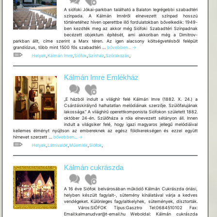
A siófoki Jókai-parkban található a Balaton legrégebbi szabadtéri
színpada. A Kálmán Imréről elnevezett színpad hosszú
történetéhez híven operettbe illő fordulatokban bővelkedik: 1949-
ben kezdték meg az akkor még Siófoki Szabadtéri Színpadnak
becézett objektum építését, ami akkoriban még a Dimitrov-
parkban állt, címe szerint a Marx téren. Az igen alacsony költségvetésből felépült
Kálmán
grandiózus, több mint 1500 fős szabadtéri …
bővebben...
→
Imre
Helyek
,
Kálmán Imre
,
Siófok
,
Színház
,
Szórakozás
,
Szabadtéri
Színpad
Kálmán Imre Emlékház
„E házból indult a világhír felé Kálmán Imre (1882. X. 24.) a
Csárdáskirálynő halhatatlan melódiáinak szerzője. Szülőfalujának
lakossága.” A világhírű operettkomponista Siófokon született 1882.
október 24-én. Szülőháza a róla elnevezett sétányon áll. Innen
indult a világsiker felé, hogy igazi magyaros jellegű melódiáival
kellemes élményt nyújtson az embereknek az egész földkerekségen és ezzel együtt
Kálmán
hírnevet szerzett …
bővebben...
→
Imre
Helyek
,
Látnivalók
,
Műemlék
,
Siófok
,
Emlékház
Kálmán cukrászda
A 16 éve Siófok belvárosában működő Kálmán Cukrászda óriási,
helyben készült fagylalt-, sütemény kínálatával várja a kedves
vendégeket. Különleges fagylaltkelyhek, sütemények, dísztorták.
Város:SIÓFOK Típus:Gasztro Tel:0684510102 Fax:
Email:kalmanudvar@t-email.hu Weboldal: Kálmán cukrászda