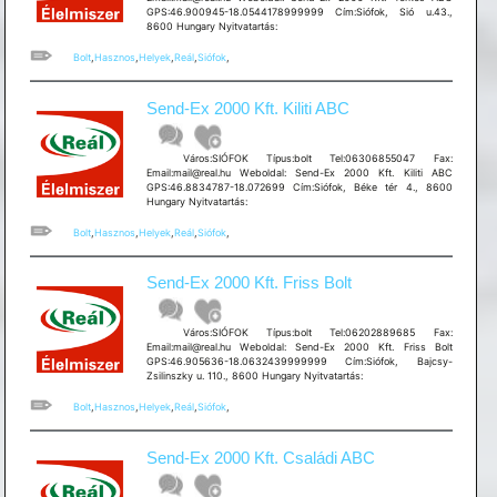
GPS:46.900945-18.0544178999999 Cím:Siófok, Sió u.43.,
8600 Hungary Nyitvatartás:
Bolt
,
Hasznos
,
Helyek
,
Reál
,
Siófok
,
Send-Ex 2000 Kft. Kiliti ABC
Város:SIÓFOK Típus:bolt Tel:06306855047 Fax:
Email:mail@real.hu Weboldal: Send-Ex 2000 Kft. Kiliti ABC
GPS:46.8834787-18.072699 Cím:Siófok, Béke tér 4., 8600
Hungary Nyitvatartás:
Bolt
,
Hasznos
,
Helyek
,
Reál
,
Siófok
,
Send-Ex 2000 Kft. Friss Bolt
Város:SIÓFOK Típus:bolt Tel:06202889685 Fax:
Email:mail@real.hu Weboldal: Send-Ex 2000 Kft. Friss Bolt
GPS:46.905636-18.0632439999999 Cím:Siófok, Bajcsy-
Zsilinszky u. 110., 8600 Hungary Nyitvatartás:
Bolt
,
Hasznos
,
Helyek
,
Reál
,
Siófok
,
Send-Ex 2000 Kft. Családi ABC