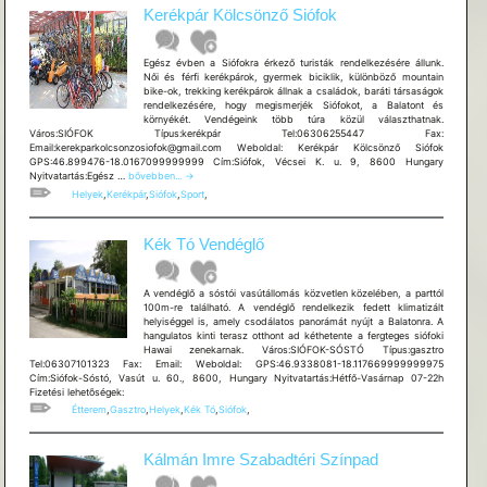
Kerékpár Kölcsönző Siófok
Egész évben a Siófokra érkező turisták rendelkezésére állunk.
Női és férfi kerékpárok, gyermek biciklik, különböző mountain
bike-ok, trekking kerékpárok állnak a családok, baráti társaságok
rendelkezésére, hogy megismerjék Siófokot, a Balatont és
környékét. Vendégeink több túra közül választhatnak.
Város:SIÓFOK Típus:kerékpár Tel:06306255447 Fax:
Email:kerekparkolcsonzosiofok@gmail.com Weboldal: Kerékpár Kölcsönző Siófok
GPS:46.899476-18.0167099999999 Cím:Siófok, Vécsei K. u. 9, 8600 Hungary
Kerékpár
Nyitvatartás:Egész …
bővebben...
→
Kölcsönző
Helyek
,
Kerékpár
,
Siófok
,
Sport
,
Siófok
Kék Tó Vendéglő
A vendéglő a sóstói vasútállomás közvetlen közelében, a parttól
100m-re található. A vendéglő rendelkezik fedett klimatizált
helyiséggel is, amely csodálatos panorámát nyújt a Balatonra. A
hangulatos kinti terasz otthont ad kéthetente a fergteges siófoki
Hawai zenekarnak. Város:SIÓFOK-SÓSTÓ Típus:gasztro
Tel:06307101323 Fax: Email: Weboldal: GPS:46.9338081-18.117669999999975
Cím:Siófok-Sóstó, Vasút u. 60., 8600, Hungary Nyitvatartás:Hétfő-Vasárnap 07-22h
Fizetési lehetõségek:
Étterem
,
Gasztro
,
Helyek
,
Kék Tó
,
Siófok
,
Kálmán Imre Szabadtéri Színpad