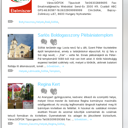
Város:SIÓFOK Típus:bolt Tel:06302889695 Fax:
Email:mail@real.hu Weboldal: Send-Ex 2000 Kft. Családi ABC
GPS:46.90597-18.0632909999999 Cím:Siófok, Bajcsy-
Zsilinkszy u.87., 8600 Hungary Nyitvatartás:
Bolt
,
Hasznos
,
Helyek
,
Reál
,
Siófok
,
Sarlós Boldogasszony Plébániatemplom
Siófok területén egy Losta nevű fal u állt, Szent Péter tiszteletére
épült templomával, amely a tatárjáráskor elpusztult. Az új falu a
Sió régi nevét, – „Fok” – vette fel. Ennek plébániájáról és Péter-
Pál templomáról 1488-ból már van írott adat. A török hódoltságig
esperesi kerületi székhely volt, melyet a törökök, akiknek balatoni
Sarlós
flottája itt állomásozott, ismét …
bővebben...
→
Boldogasszony
Helyek
,
Látnivalók
,
Siófok
,
Templom
,
Plébániatemplom
Regina Kert
Az Aranypart gyöngyszeme, kedvenc étkező és szomjoltó helye,
melyet Vince mester és kedvese Regina kormányoz maximális
odafigyeléssel. Az ország legfinomabb lángosát kaphatod meg itt
bármilyen kivitelben és feltéttel. A húsokat és salátákat minden
esetben frissen és azonnal készítjük szemednek és szádnak
tetsző formában és kivitelben. Gyemekeknek kis adagot és játszóteret biztosítunk.
Regina
Város:SIÓFOK Típus:gasztro Tel:06309939366 Fax: …
bővebben...
→
Kert
Étterem
,
Gasztro
,
Helyek
,
Regina
,
Siófok
,