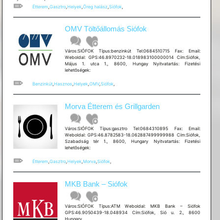
Étterem
,
Gasztro
,
Helyek
,
Öreg halász
,
Siófok
,
OMV Töltőállomás Siófok
Város:SIÓFOK Típus:benzinkút Tel:0684510715 Fax: Email:
Weboldal: GPS:46.8970232-18.018983100000014 Cím:Siófok,
Május 1. utca 1., 8600, Hungay Nyitvatartás: Fizetési
lehetõségek:
Benzinkút
,
Hasznos
,
Helyek
,
OMV
,
Siófok
,
Morva Étterem és Grillgarden
Város:SIÓFOK Típus:gasztro Tel:0684310895 Fax: Email:
Weboldal: GPS:46.8782583-18.062887499999988 Cím:Siófok,
Szabadság tér 1., 8600, Hungary Nyitvatartás: Fizetési
lehetõségek:
Étterem
,
Gasztro
,
Helyek
,
Morva
,
Siófok
,
MKB Bank – Siófok
Város:SIÓFOK Típus:ATM Weboldal: MKB Bank – Siófok
GPS:46.9050439-18.048934 Cím:Siófok, Sió u. 2., 8600
Hungary