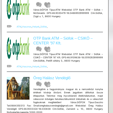
Város:SIÓFOK Típus:ATM Weboldal: OTP Bank ATM – Siófok –
McDonalds GPS:46.9020479-18.0486992999999 Cím:Siófok,
Zúgó u. 1., 8600 Hungary
ATM
,
Hasznos
,
Helyek
,
Siófok
,
OTP Bank ATM – Siófok – CSIKÓ –
CENTER ’97 Kft.
Város:SIÓFOK Típus:ATM Weboldal: OTP Bank ATM – Siófok –
CSIKÓ – CENTER ’97 Kft. GPS:46.9109636-18.0519292999999
Cím:Siófok, Petőfi sétány 3., 8600 Hungary
ATM
,
Hasznos
,
Helyek
,
Siófok
,
Öreg Halász Vendéglő
Vendéglőnk a hagyományos magyar és a nemzetközi konyha
értékeit kívánja ötvözni. Ennek jegyében állítottuk össze
étlapunkat. Tekintse meg ínycsiklandó ételkínálatunkat, majd
válasszon bőséges italválasztékunkból ízlésének és a választott
fogásoknak megfelelően! Város:SIÓFOK Típus:Gasztro
Tel:0684350313 Fax: Email:oreghalaszvendeglo@gmail.com Weboldal: Öreg Halász
Vendéglő GPS:46.9003324-18.030838 Cím:Siófok, Zamárdi u. 10., 8600 Hungary
Nyitvatartás:naponta 12:00–22:00