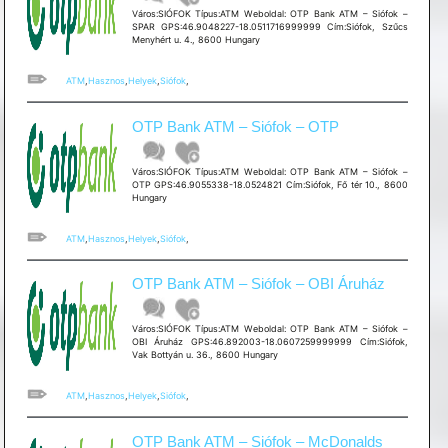
Város:SIÓFOK Típus:ATM Weboldal: OTP Bank ATM – Siófok –
SPAR GPS:46.9048227-18.0511716999999 Cím:Siófok, Szűcs
Menyhért u. 4., 8600 Hungary
ATM
,
Hasznos
,
Helyek
,
Siófok
,
OTP Bank ATM – Siófok – OTP
Város:SIÓFOK Típus:ATM Weboldal: OTP Bank ATM – Siófok –
OTP GPS:46.9055338-18.0524821 Cím:Siófok, Fő tér 10., 8600
Hungary
ATM
,
Hasznos
,
Helyek
,
Siófok
,
OTP Bank ATM – Siófok – OBI Áruház
Város:SIÓFOK Típus:ATM Weboldal: OTP Bank ATM – Siófok –
OBI Áruház GPS:46.892003-18.0607259999999 Cím:Siófok,
Vak Bottyán u. 36., 8600 Hungary
ATM
,
Hasznos
,
Helyek
,
Siófok
,
OTP Bank ATM – Siófok – McDonalds