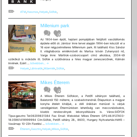
ATM
,
Hasznos
,
Helyek
,
Siófok
,
Millenium park
Az 1904-ben épült, hajdani pompájában felújított vasútállomás
épülete előtt dr. Jámbor Imre tervei alapján 1994-ben készült el a
16 ezer négyzetméteres Millennium park. Itt található Kiss Sándor
II. világháborús emlékművét és Martsa István Zuhanyozó nő,
Varga Imre: Mártírok-szoborcsoport című alkotása, 2004-től
szökőkút is működik itt. Siófok a szülővárosa a híres magyar zeneszerzőnek, Kálmán
Millenium
Imrének. Ezért …
bővebben...
→
park
Helyek
,
Látnivalók
,
Műemlék
,
Siófok
,
Mikes Étterem
A Mikes Étterem Siófokon, a Petőfi sétányon található, a
Balatontól 150 méterre, a szabadstrandnál. Étlapunkon a magyar
konyha ételeit kínáljuk, a déli órákban menüvel is várjuk
vendégeinket. Éttermünkben lehetőség van meccsnézésekre,
kisebb rendezvények lebonyolítására is. Város:SIÓFOK
Típus:gasztro Tel:06209831384 Fax: Email: Weboldal: Mikes Étterem GPS:46.9127403-
18.05961419999994 Cím:Siófok, Petőfi sétány 28., 8600, Hungary Nyitvatartás:Hétfő –
Mikes
Vasárnap: 10-23h Fizetési …
bővebben...
→
Étterem
Étterem
,
Gasztro
,
Helyek
,
Mikes
,
Siófok
,