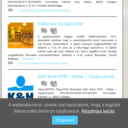
GPS:46.907471-18.053899 Cím:Siófok, Kálmán Imre sétány, 8600 Hungary
Nyitvatartás:H-V: 9-22 h Fizetési lehetőségek:
Cukrászda
,
Gasztro
,
Helyek
,
Kálmán
,
Siófok
,
Kaduceus Gyógyszertár
A gyógyszertárat magyar családi vállalkozásként, 2011.
júliusában nyitottuk meg, a városközponttól kicsit messzebb a
Lidl áruház üzletsorában. A patika könnyen megközelíthető két
oldalról, a 7-es Fő útról, és a Foki-hegyi dombról is. A Siófoki
korház csak pár száz méterre van, ahol a legtöbb orvosi rendelő
megtalálható! Közvetlen környezetünkben található a 4-es számú Beszédes József
Kaduceus
Általános …
bővebben...
→
Gyógyszertár
Hasznos
,
Helyek
,
Kaduceus
,
Patika
,
Siófok
,
K&H Bank ATM – Siófok – Vásárcsarnok
Város:SIÓFOK Típus:ATM Weboldal: K&H Bank ATM – Siófok –
Vásárcsarnok GPS:46.9039155-18.0483391 Cím:Siófok,
Vámház. u., 8600 Hungary
A weboldalunkon cookie-kat használunk, hogy a legjobb
ATM
,
Hasznos
,
Helyek
,
Siófok
,
felhasználói élményt nyújthassuk.
Részletes leírás
Elfogadom
K&H Bank ATM – Siófok – K&H