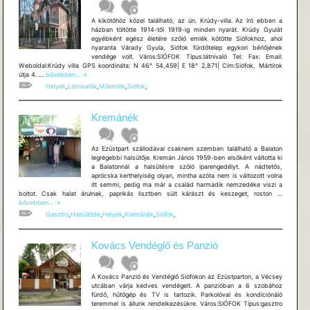
A kikötőhöz közel található, az ún. Krúdy-villa. Az író ebben a
házban töltötte 1914-től 1919-ig minden nyarát. Krúdy Gyulát
egyébként egész életére szóló emlék kötötte Siófokhoz, ahol
nyaranta Várady Gyula, Siófok fürdőtelep egykori bérlőjének
vendége volt. Város:SIÓFOK Típus:látnivaló Tel: Fax: Email:
Weboldal:Krúdy villa GPS koordináta: N 46° 54,459| E 18° 2,871| Cím:Siófok, Mártírok
Krúdy
útja 4. …
bővebben...
→
villa
Helyek
,
Látnivalók
,
Műemlék
,
Siófok
,
Kremánék
Az Ezüstpart szállodával csaknem szemben található a Balaton
legrégebbi halsütője. Kremán János 1959-ben elsőként váltotta ki
a Balatonnál a halsütésre szóló iparengedélyt. A nádtetős,
aprócska kerthelyiség olyan, mintha azóta nem is változott volna
itt semmi, pedig ma már a család harmadik nemzedéke viszi a
Kremáné
boltot. Csak halat árulnak, paprikás lisztben sült kárászt és keszeget, roston …
bővebben...
→
Gasztro
,
Halsütöde
,
Helyek
,
Kremánék
,
Siófok
,
Kovács Vendéglő és Panzió
A Kovács Panzió és Vendéglő Siófokon az Ezüstparton, a Vécsey
utcában várja kedves vendégeit. A panzióban a 6 szobához
fürdő, hűtőgép és TV is tartozik. Parkolóval és kondíciónáló
teremmel is állunk rendelkezésükre. Város:SIÓFOK Típus:gasztro