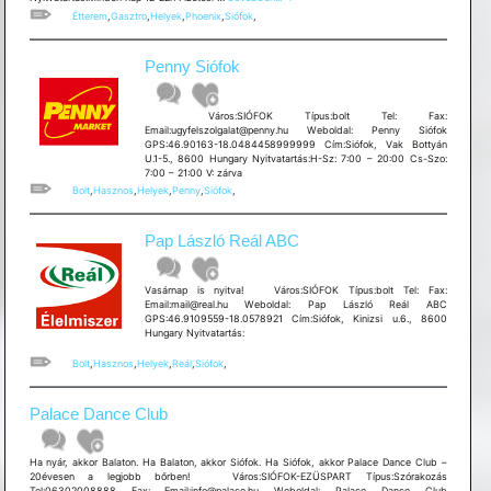
Restaurant
Étterem
,
Gasztro
,
Helyek
,
Phoenix
,
Siófok
,
Penny Siófok
Város:SIÓFOK Típus:bolt Tel: Fax:
Email:ugyfelszolgalat@penny.hu Weboldal: Penny Siófok
GPS:46.90163-18.0484458999999 Cím:Siófok, Vak Bottyán
U.1-5., 8600 Hungary Nyitvatartás:H-Sz: 7:00 – 20:00 Cs-Szo:
7:00 – 21:00 V: zárva
Bolt
,
Hasznos
,
Helyek
,
Penny
,
Siófok
,
Pap László Reál ABC
Vasárnap is nyitva! Város:SIÓFOK Típus:bolt Tel: Fax:
Email:mail@real.hu Weboldal: Pap László Reál ABC
GPS:46.9109559-18.0578921 Cím:Siófok, Kinizsi u.6., 8600
Hungary Nyitvatartás:
Bolt
,
Hasznos
,
Helyek
,
Reál
,
Siófok
,
Palace Dance Club
Ha nyár, akkor Balaton. Ha Balaton, akkor Siófok. Ha Siófok, akkor Palace Dance Club –
20évesen a legjobb bőrben! Város:SIÓFOK-EZÜSPART Típus:Szórakozás
Tel:06302008888 Fax: Email:info@palace.hu Weboldal: Palace Dance Club