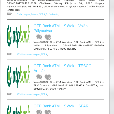
GPS:46.901074-18.016338 Cím:Siófok, Vécsey Károly u. 20., 8600 Hungary
Nyitvatartás:Nyitva 06.19-08.29., előtte alkalmanként is nyitva! Naponta 22-05h Fizetési
lehetőségek:
Club
,
Helyek
,
Palace
,
Siófok
,
Szórakozás
,
OTP Bank ATM – Siófok – Volán
Pályaudvar
Város:SIÓFOK Típus:ATM Weboldal: OTP Bank ATM – Siófok –
Volán Pályaudvar GPS:46.9074158-18.0555472999999
Cím:Siófok, Fő u. 71-81., 8600 Hungary
ATM
,
Hasznos
,
Helyek
,
Siófok
,
OTP Bank ATM – Siófok – TESCO
Áruház
Város:SIÓFOK Típus:ATM Weboldal: OTP Bank ATM – Siófok –
TESCO Áruház GPS:46.892923-18.0589109 Cím:Siófok, Vak
Bottyán U. 27., 8600 Hungary
ATM
,
Hasznos
,
Helyek
,
Siófok
,
OTP Bank ATM – Siófok – SPAR