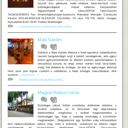
készült friss pékáruink mellé kínálunk kávé-tea-forró csoki
különlegességeket , melyet kellemes környezetben
fogyaszthattok el! Város:SIÓFOK Típus:Gasztro
Tel:06302059513 Fax: Email:info@marcipan-kavezo.hu Weboldal: Marcipán Cukrászda
Kávézó GPS:46.9060328-18.053039 Cím:Siófok, Fő utca 174-176, 8600 Hungary
Nyitvatartás:8:00–22:00 Fizetési lehetőségek:
Cukrászda
,
Gasztro
,
Helyek
,
Marcipán
,
Siófok
,
Mala Garden
Siófokon a Mala Garden étterme a hotel egzotikus kialakításához
hasonló hangulatvilágot nyújt a betérő vendégeknek, akik egész
évben gyönyörködhetnek az étterem balatoni panorámájában. A
nemzetközi konyha és étlap ehhez mérten kínál távol-keleti,
maláj, thai ételeket és ízvilágot, de akik az egészséges életmód
hívei, azok sem fognak csalódni a salátákban, a halak bőséges választékában. Akik
Mala
azonban …
bővebben...
→
Garden
Étterem
,
Gasztro
,
Helyek
,
Mala
,
Siófok
,
Magyar Halászcsárda
Elsődleges célunk Siófok csodálatos értékeinek védelme, s
további szépítése. Az itt fenmaradt régi népszokások
felelevenítése, megőrzése, s ezáltali megismertetése a
közönséggel úgy, hogy e szépség mindvégig a szívünkben
megmaradjon… Elképzelésünk egy festőien szép környezetben
lévő halászcsárdában valósul meg, mely a kiránduló, szórakozni és pihenni vágyó
vendégeknek ad kikapcsolódási lehetőséget. Város:SIÓFOK Típus:gasztro