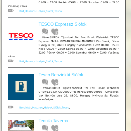
05.00 – 22.00 Péntek 05.00 – 22.00 Szombat 05.00 – 22.00
Vasárnap zárva
Bolt
,
Hasznos
,
Helyek
,
Siófok
,
Tesco
,
TESCO Expressz Siófok
Város:SIÓFOK Típus:bolt Tel: Fax: Email: Weboldal: TESCO
Expressz Siófok GPS:46.907804-18.061091 Cím:Siófok, Dózsa
György u. 20., 8600 Hungary Nyitvatartás: Hétfő 06.00 – 22.00
Kedd 06.00 – 22.00 Szerda 06.00 – 22.00 Csütörtök 06.00 –
22.00 Péntek 06.00 – 22.00 Szombat 06.00 – 22.00 Vasárnap
zárva
Bolt
,
Hasznos
,
Helyek
,
Siófok
,
Tesco
,
Tesco Benzinkút Siófok
Város:SIÓFOK Típus:benzinkút Tel: Fax: Email: Weboldal:
GPS:46.89434730000001-18.057559699999956 Cím:Siófok,
Vak Bottyán utca 29, 8600, Hungary Nyitvatartás: Fizetési
lehetõségek:
Benzinkút
,
Hasznos
,
Helyek
,
Siófok
,
Tesco
,
Tequila Taverna