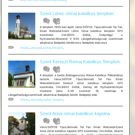
Szent Lőrinc római katolikus templom
A templom 1995-ben épült. Város:SIÓFOK Típus:látnivaló Tel: Fax:
Email: Weboldal:Szent Lőrinc római katolikus templom GPS
koordináta: Cím:8600 Siófok, Szépvölgyi u.
Nyitvatartás:Miserend: V: 9:00 Látogathatóság:csak szentmisék
alkalmával Belépődíj felnőtt:nincs Belépődíj diák:nincs
Helyek
,
Látnivalók
,
Siófok
,
Templom
,
Szent Kereszt Római Katolikus Templom
A templom a Sarlós Boldogasszony Római Katolikus Plébániához
tartozik. Város:SIÓFOK Típus:látnivaló Tel: Fax: Email:
Weboldal:Szent Kereszt római katolikus templom GPS
koordináta: Cím:8600 Siófok, Darnay tér Nyitvatartás:Nyári
miserend július 4-től: szombat: 18, vasárnap: 8
Látogathatóság:szentmisék alkalmával Belépődíj felnőtt: Belépődíj diák:
Helyek
,
Látnivalók
,
Siófok
,
Templom
,
Szent Anna római katolikus kápolna
Város:SIÓFOK Típus:látnivaló Tel: Fax: Email: Weboldal:Szent
Anna római katolikus kápolna GPS koordináta: Cím:Siófok, Akácfa
utca Nyitvatartás:Miserend, V: 11:30 Látogathatóság:csak