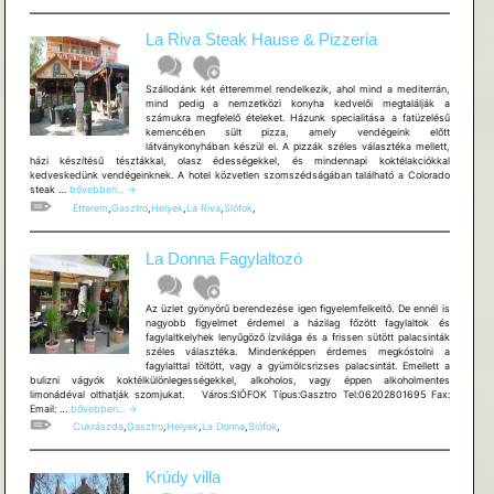
La Riva Steak Hause & Pizzeria
Szállodánk két étteremmel rendelkezik, ahol mind a mediterrán,
mind pedig a nemzetközi konyha kedvelői megtalálják a
számukra megfelelő ételeket. Házunk specialitása a fatüzelésű
kemencében sült pizza, amely vendégeink előtt
látványkonyhában készül el. A pizzák széles választéka mellett,
házi készítésű tésztákkal, olasz édességekkel, és mindennapi koktélakciókkal
kedveskedünk vendégeinknek. A hotel közvetlen szomszédságában található a Colorado
La
steak …
bővebben...
→
Riva
Étterem
,
Gasztro
,
Helyek
,
La Riva
,
Siófok
,
Steak
Hause
&
La Donna Fagylaltozó
Pizzeria
Az üzlet gyönyörű berendezése igen figyelemfelkeltő. De ennél is
nagyobb figyelmet érdemel a házilag főzött fagylaltok és
fagylaltkelyhek lenyűgöző ízvilága és a frissen sütött palacsinták
széles választéka. Mindenképpen érdemes megkóstolni a
fagylalttal töltött, vagy a gyümölcsrizses palacsintát. Emellett a
bulizni vágyók koktélkülönlegességekkel, alkoholos, vagy éppen alkoholmentes
limonádéval olthatják szomjukat. Város:SIÓFOK Típus:Gasztro Tel:06202801695 Fax:
La
Email: …
bővebben...
→
Donna
Cukrászda
,
Gasztro
,
Helyek
,
La Donna
,
Siófok
,
Fagylaltozó
Krúdy villa