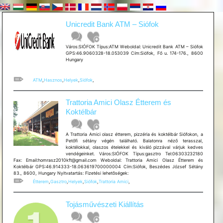
Unicredit Bank ATM – Siófok
Város:SIÓFOK Típus:ATM Weboldal: Unicredit Bank ATM – Siófok
GPS:46.9060328-18.053039 Cím:Siófok, Fő u. 174-176., 8600
Hungary
ATM
,
Hasznos
,
Helyek
,
Siófok
,
Trattoria Amici Olasz Étterem és
Koktélbár
A Trattoria Amici olasz étterem, pizzéria és koktélbár Siófokon, a
Petőfi sétány végén található. Balatonra néző terasszal,
koktélokkal, olaszos ételekkel és kiváló pizzával várjuk kedves
vendégeinket. Város:SIÓFOK Típus:gasztro Tel:06303232180
Fax: Email:homrasz2010kft@gmail.com Weboldal: Trattoria Amici Olasz Étterem és
Koktélbár GPS:46.914333-18.063619700000004 Cím:Siófok, Beszédes József Sétány
83., 8600, Hungary Nyitvatartás: Fizetési lehetõségek:
Étterem
,
Gasztro
,
Helyek
,
Siófok
,
Trattoria Amici
,
Tojásművészeti Kiállítás