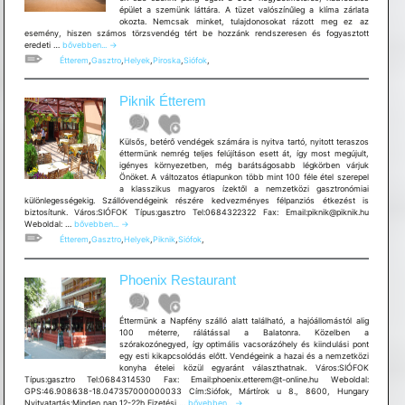
épület a szemünk láttára. A tüzet valószínűleg a klíma zárlata
okozta. Nemcsak minket, tulajdonosokat rázott meg ez az
esemény, hiszen számos törzsvendég tért be hozzánk rendszeresen és fogyasztott
Piroska
eredeti …
bővebben...
→
Csárda
Étterem
,
Gasztro
,
Helyek
,
Piroska
,
Siófok
,
Piknik Étterem
Külsős, betérő vendégek számára is nyitva tartó, nyitott teraszos
éttermünk nemrég teljes felújításon esett át, így most megújult,
igényes környezetben, még barátságosabb légkörben várjuk
Önöket. A változatos étlapunkon több mint 100 féle étel szerepel
a klasszikus magyaros ízektől a nemzetközi gasztronómiai
különlegességekig. Szállóvendégeink részére kedvezményes félpanziós étkezést is
biztosítunk. Város:SIÓFOK Típus:gasztro Tel:0684322322 Fax: Email:piknik@piknik.hu
Piknik
Weboldal: …
bővebben...
→
Étterem
Étterem
,
Gasztro
,
Helyek
,
Piknik
,
Siófok
,
Phoenix Restaurant
Éttermünk a Napfény szálló alatt található, a hajóállomástól alig
100 méterre, rálátással a Balatonra. Közelben a
szórakozónegyed, így optimális vacsorázóhely és kiindulási pont
egy esti kikapcsolódás előtt. Vendégeink a hazai és a nemzetközi
konyha ételei közül egyaránt választhatnak. Város:SIÓFOK
Típus:gasztro Tel:0684314530 Fax: Email:phoenix.etterem@t-online.hu Weboldal:
GPS:46.908638-18.047357000000033 Cím:Siófok, Mártírok u 8., 8600, Hungary
Phoenix
Nyitvatartás:Minden nap 12-22h Fizetési …
bővebben...
→