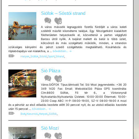
Szabadstrand
a
pesti
Siófok – Sóstói strand
vonathoz
–
Aranypart
A város második legnagyobb fizetős fürdőjét a város keleti
szélétől másfél kilométerre találjuk. Egy félszigetként kialakított
földterületen helyezkedik el, közvetlenül a parton végigfutó
Baross útról nyílik. A bejárat mellett és belül is több üzlet,
kölcsönző és más szolgáltató működik, minden, a strandon
szükséges kényelmi és pénzt szedő szolgáltatás megtalálható. Kosárlabda és
Siófok
röplabdapálya van kialakítva, a …
bővebben...
→
–
Helyek
,
Siófok
,
Sóstó
,
Sport
,
Strand
,
Sóstói
strand
Sió Pláza
Város:SIÓFOK Típus:látnivaló Tel: Sió Mozi jegyrendelés: +36 20
349 1420 Fax: Email: Weboldal:Sió Pláza GPS koordináta:
Cím:8600 Siófok, Fő tér 6., a Víztoronynál
Nyitvatartás:Nyitvatartás Üzletek: 10:00-20:00 Éttermek: 10:00-
23:00 Coop ABC: H-P: 08:00-19:00, SZ-V: 08:00-18:00 A mozi
és a pénztár az első előadás kezdete előtt 30 perccel nyit, és az utolsó előadás kezdete
Sió
után 15 perccel …
bővebben...
→
Pláza
Bolt
,
Hasznos
,
Helyek
,
Siófok
,
Sió Mozi