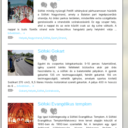
Siófok mindig nyüzsgő Petőfi sétányával párhuzamosan húzódik
a Siófoki Nagystrand, amely a Balaton part legnépszerűbb
strandja. Az óriási parkos területen, mindenféle extra szolgáltatás
gondoskodik a strandolók szórakozásáról. Ez egy szuper hely,
ahol a nappal és az este között csak az ég színe változik. A
Siófoki
nappal is bulis fizetős strand este fantasztikus hangulatú party helyként várja …
Nagystra
bővebben...
→
Beach
Helyek
,
Nagystrand
,
Siófok
,
Sport
,
Strand
,
Club
Balaton
Siófoki Gokart
Egyéni és csoportos bérgokartozás 5-10 perces futamidővel,
igény szerinti bérlés feltételeit biztosítva akár pár órás
használatra is, a siófoki és a balatonlellei pályákon. A gyerek
gokartok 135 cm testmagasságtól, felnőtt gokartok 155 cm
testmagasságtól, vehetők igénybe, amelyek sportos kivitelű
Sodikart 270 cm3, 9,5 literes Honda motorokkal szerelt gokartok. A pálya 400 m hosszú
Siófoki
és 6 …
bővebben...
→
Gokart
Gokart
,
Helyek
,
Siófok
,
Szórakozás
,
Siófoki Evangélikus templom
Egy igazi különlegesség: a Siófoki Evangélikus Templom. A Siófoki
Evangélikus TemplomMakovecz Imre tervei alapján készült el
1990-ben és 1992-ben szentelték fel. A templom egy igazi
építészeti különlegesség, hiszen Makovecz ötvözte a