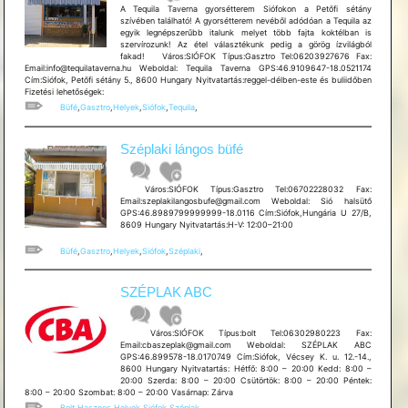
A Tequila Taverna gyorsétterem Siófokon a Petőfi sétány
szívében található! A gyorsétterem nevéből adódóan a Tequila az
egyik legnépszerűbb italunk melyet több fajta koktélban is
szervírozunk! Az étel választékunk pedig a görög ízvilágból
fakad! Város:SIÓFOK Típus:Gasztro Tel:06203927676 Fax:
Email:info@tequilataverna.hu Weboldal: Tequila Taverna GPS:46.9109647-18.0521174
Cím:Siófok, Petőfi sétány 5., 8600 Hungary Nyitvatartás:reggel-délben-este és buliidőben
Fizetési lehetőségek:
Büfé
,
Gasztro
,
Helyek
,
Siófok
,
Tequila
,
Széplaki lángos büfé
Város:SIÓFOK Típus:Gasztro Tel:06702228032 Fax:
Email:szeplakilangosbufe@gmail.com Weboldal: Sió halsütő
GPS:46.8989799999999-18.0116 Cím:Siófok,Hungária U 27/B,
8609 Hungary Nyitvatartás:H-V: 12:00–21:00
Büfé
,
Gasztro
,
Helyek
,
Siófok
,
Széplaki
,
SZÉPLAK ABC
Város:SIÓFOK Típus:bolt Tel:06302980223 Fax:
Email:cbaszeplak@gmail.com Weboldal: SZÉPLAK ABC
GPS:46.899578-18.0170749 Cím:Siófok, Vécsey K. u. 12.-14.,
8600 Hungary Nyitvatartás: Hétfő: 8:00 – 20:00 Kedd: 8:00 –
20:00 Szerda: 8:00 – 20:00 Csütörtök: 8:00 – 20:00 Péntek:
8:00 – 20:00 Szombat: 8:00 – 20:00 Vasárnap: Zárva
Bolt
,
Hasznos
,
Helyek
,
Siófok
,
Széplak
,