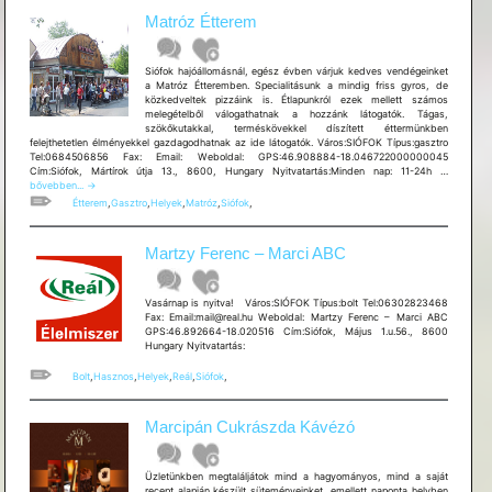
Matróz Étterem
Siófok hajóállomásnál, egész évben várjuk kedves vendégeinket
a Matróz Étteremben. Specialitásunk a mindig friss gyros, de
közkedveltek pizzáink is. Étlapunkról ezek mellett számos
melegételből válogathatnak a hozzánk látogatók. Tágas,
szökőkutakkal, terméskövekkel díszített éttermünkben
felejthetetlen élményekkel gazdagodhatnak az ide látogatók. Város:SIÓFOK Típus:gasztro
Tel:0684506856 Fax: Email: Weboldal: GPS:46.908884-18.046722000000045
Matróz
Cím:Siófok, Mártírok útja 13., 8600, Hungary Nyitvatartás:Minden nap: 11-24h …
Étterem
bővebben...
→
Étterem
,
Gasztro
,
Helyek
,
Matróz
,
Siófok
,
Martzy Ferenc – Marci ABC
Vasárnap is nyitva! Város:SIÓFOK Típus:bolt Tel:06302823468
Fax: Email:mail@real.hu Weboldal: Martzy Ferenc – Marci ABC
GPS:46.892664-18.020516 Cím:Siófok, Május 1.u.56., 8600
Hungary Nyitvatartás:
Bolt
,
Hasznos
,
Helyek
,
Reál
,
Siófok
,
Marcipán Cukrászda Kávézó
Üzletünkben megtaláljátok mind a hagyományos, mind a saját
recept alapján készült süteményeinket, emellett naponta helyben