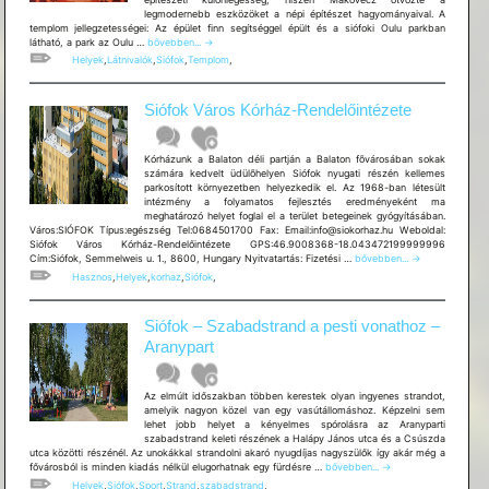
legmodernebb eszközöket a népi építészet hagyományaival. A
templom jellegzetességei: Az épület finn segítséggel épült és a siófoki Oulu parkban
Siófoki
látható, a park az Oulu …
bővebben...
→
Evangélikus
Helyek
,
Látnivalók
,
Siófok
,
Templom
,
templom
Siófok Város Kórház-Rendelőintézete
Kórházunk a Balaton déli partján a Balaton fõvárosában sokak
számára kedvelt üdülõhelyen Siófok nyugati részén kellemes
parkosított környezetben helyezkedik el. Az 1968-ban létesült
intézmény a folyamatos fejlesztés eredményeként ma
meghatározó helyet foglal el a terület betegeinek gyógyításában.
Város:SIÓFOK Típus:egészség Tel:0684501700 Fax: Email:info@siokorhaz.hu Weboldal:
Siófok Város Kórház-Rendelőintézete GPS:46.9008368-18.043472199999996
Siófok
Cím:Siófok, Semmelweis u. 1., 8600, Hungary Nyitvatartás: Fizetési …
bővebben...
→
Város
Hasznos
,
Helyek
,
korhaz
,
Siófok
,
Kórház-
Rendelőintézete
Siófok – Szabadstrand a pesti vonathoz –
Aranypart
Az elmúlt időszakban többen kerestek olyan ingyenes strandot,
amelyik nagyon közel van egy vasútállomáshoz. Képzelni sem
lehet jobb helyet a kényelmes spórolásra az Aranyparti
szabadstrand keleti részének a Halápy János utca és a Csúszda
utca közötti részénél. Az unokákkal strandolni akaró nyugdíjas nagyszülők így akár még a
Siófok
fővárosból is minden kiadás nélkül elugorhatnak egy fürdésre …
bővebben...
→
–
Helyek
,
Siófok
,
Sport
,
Strand
,
szabadstrand
,