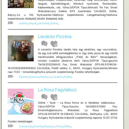
tárgyak, Ajándéktárgyak, Művészi nyomatok, Restaurálás,
Képkeretezés, stb. Város:SIÓFOK Típus:látnivaló Tel: Fax: Email:
Weboldal:Levy Galéria GPS koordináta: Cím:8600 Siófok,
Bajcsy-Zs. u. 155. Nyitvatartás:Telefonos bejelentkezés Látogathatóság:Telefonos
bejelentkezés Belépődíj felnőtt: Belépődíj diák:
Galéria
,
Helyek
,
Látnivalók
,
Siófok
,
Lávakövi Pizzéria
A Lávakövi Pizzéria ideális hely egy ebédhez, egy vacsorához,
de egy buli előtti bemelegítéshez is. Egy óriás pizza és egy hűsítő
házilimonádé elfogyasztása „”Frédi és Béni”” társaságában,
minden családot jókedvre derít. Város:SIÓFOK Típus:gasztro
Tel:06205306645 Fax: Email: Weboldal: GPS:46.9109636-
18.051929299999983 Cím:Siófok, Petőfi sétány 3., 8600, Hungary Nyitvatartás:Minden
nap: 11:00 – kimerülésig(Nyitva júniustól szeptemberig) Fizetési lehetõségek:
Étterem
,
Gasztro
,
Helyek
,
Lá
,
Lávakövi
,
Siófok
,
La Rosa Fagylaltozó
Siófok – Nyár – La Rosa forma és íz tökéletes találkozása.
Város:SIÓFOK Típus:Gasztro Tel:0680311080 Fax:
Email:info@larosa.hu Weboldal: La Rosa Fagylaltozó
GPS:46.9104979-18.058442 Cím:Siófok, Batthyány u.52, 8600
Hungary Nyitvatartás:májustól szeptemberig naponta 12:30–21:30
Fizetési lehetőségek:
Cukrászda
,
Gasztro
,
Helyek
,
La Rosa
,
Siófok
,