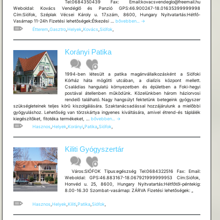
Tel:0684350439 Fax: Email:kovacsvendeglo@freemail.hu
Weboldal: Kovács Vendéglő és Panzió GPS:46.900247-18.01635399999998
Cím:Siófok, Széplak Vécsei Károly u. 17.szám, 8600, Hungary Nyitvatartás:Hétfő-
Kovács
Vasárnap 11-24h Fizetési lehetõségek:Étkezési …
bővebben...
→
Vendéglő
Étterem
,
Gasztro
,
Helyek
,
Kovács
,
Siófok
,
és
Panzió
Korányi Patika
1994-ben létesült a patika magánvállalkozásként a Siófoki
Kórház háta mögötti utcában, a dialízis központ mellett.
Családias hangulatú környezetben és épületben a Foki-hegyi
postával átellenben mûködünk. Közelünkben három háziorvosi
rendelõ található. Nagy hangsúlyt fektetünk betegeink gyógyszer
szükségleteinek teljes körû kiszolgálására. Szaktanácsadással hozzájárulunk a mielõbbi
gyógyuláshoz. Lehetõség van törzskártya ingyenes kiváltására, amivel étrend-és táplálék
Korányi
kiegészítõket, fitotéka termékeket, …
bővebben...
→
Patika
Hasznos
,
Helyek
,
Korányi
,
Patika
,
Siófok
,
Kiliti Gyógyszertár
Város:SIÓFOK Típus:egészség Tel:0684322516 Fax: Email:
Weboldal: GPS:46.883167-18.067921999999953 Cím:Siófok,
Honvéd u. 25, 8600, Hungary Nyitvatartás:Hétfőtől-péntekig:
8.00-16.30 Szombat-vasárnap: ZÁRVA Fizetési lehetõségek: „
Hasznos
,
Helyek
,
Kiliti
,
Patika
,
Siófok
,