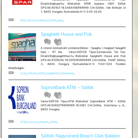
Email:info@spar.hu Weboldal: SPAR express OMV Siófok
GPS:46.90163-18.0484458999999 Cím:Siófok, Vak Bottyán út
1, 8600 Hungary Nyitvatartás:H-V: 0.00-24.00
Bolt
,
Hasznos
,
Helyek
,
Siófok
,
Spar
,
Spaghetti House and Pub
A strand közkedvelt szórakozóhelye – Spagha ( megújult Spagetti
ház) – ’97 óta. Város:SIÓFOK Típus:Szórakozás Tel: Fax:
Email:info@spagettihaz.hu Weboldal: Spaghetti House and Pub
GPS:46.9109636-18.0519292999999 Cím:Siófok, Petőfi Sétány
3., 8600 Hungary Nyitvatartás:H-V: 11:00–5:00 Fizetési
lehetőségek:
Club
,
Helyek
,
Siófok
,
Spaghetti
,
Szórakozás
,
SopronBank ATM – Siófok
Város:SIÓFOK Típus:ATM Weboldal: SopronBank ATM – Siófok
GPS:46.9065279999999-18.0561 Cím:Siófok, Széchenyi u. 6.,
8600 Hungary
ATM
,
Hasznos
,
Helyek
,
Siófok
,
Siófoki Nagystrand Beach Club Balaton