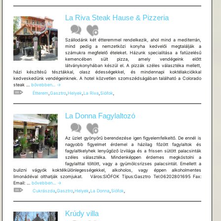
La Riva Steak Hause & Pizzeria
Szállodánk két étteremmel rendelkezik, ahol mind a mediterrán,
mind pedig a nemzetközi konyha kedvelői megtalálják a
számukra megfelelő ételeket. Házunk specialitása a fatüzelésű
kemencében sült pizza, amely vendégeink előtt
látványkonyhában készül el. A pizzák széles választéka mellett,
házi készítésű tésztákkal, olasz édességekkel, és mindennapi koktélakciókkal
kedveskedünk vendégeinknek. A hotel közvetlen szomszédságában található a Colorado
La
steak …
bővebben...
→
Riva
Étterem
,
Gasztro
,
Helyek
,
La Riva
,
Siófok
,
Steak
Hause
&
La Donna Fagylaltozó
Pizzeria
Az üzlet gyönyörű berendezése igen figyelemfelkeltő. De ennél is
nagyobb figyelmet érdemel a házilag főzött fagylaltok és
fagylaltkelyhek lenyűgöző ízvilága és a frissen sütött palacsinták
széles választéka. Mindenképpen érdemes megkóstolni a
fagylalttal töltött, vagy a gyümölcsrizses palacsintát. Emellett a
bulizni vágyók koktélkülönlegességekkel, alkoholos, vagy éppen alkoholmentes
limonádéval olthatják szomjukat. Város:SIÓFOK Típus:Gasztro Tel:06202801695 Fax:
La
Email: …
bővebben...
→
Donna
Cukrászda
,
Gasztro
,
Helyek
,
La Donna
,
Siófok
,
Fagylaltozó
Krúdy villa