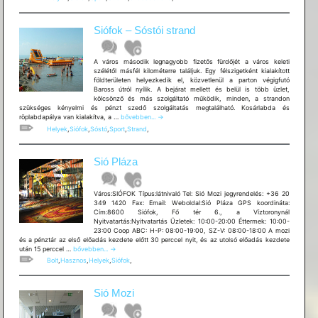
Szabadstrand
a
pesti
Siófok – Sóstói strand
vonathoz
–
Aranypart
A város második legnagyobb fizetős fürdőjét a város keleti
szélétől másfél kilométerre találjuk. Egy félszigetként kialakított
földterületen helyezkedik el, közvetlenül a parton végigfutó
Baross útról nyílik. A bejárat mellett és belül is több üzlet,
kölcsönző és más szolgáltató működik, minden, a strandon
szükséges kényelmi és pénzt szedő szolgáltatás megtalálható. Kosárlabda és
Siófok
röplabdapálya van kialakítva, a …
bővebben...
→
–
Helyek
,
Siófok
,
Sóstó
,
Sport
,
Strand
,
Sóstói
strand
Sió Pláza
Város:SIÓFOK Típus:látnivaló Tel: Sió Mozi jegyrendelés: +36 20
349 1420 Fax: Email: Weboldal:Sió Pláza GPS koordináta:
Cím:8600 Siófok, Fő tér 6., a Víztoronynál
Nyitvatartás:Nyitvatartás Üzletek: 10:00-20:00 Éttermek: 10:00-
23:00 Coop ABC: H-P: 08:00-19:00, SZ-V: 08:00-18:00 A mozi
és a pénztár az első előadás kezdete előtt 30 perccel nyit, és az utolsó előadás kezdete
Sió
után 15 perccel …
bővebben...
→
Pláza
Bolt
,
Hasznos
,
Helyek
,
Siófok
,
Sió Mozi