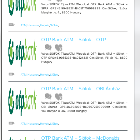
Város:SIÓFOK Típus:ATM Weboldal: OTP Bank ATM – Siófok –
SPAR GPS:46.9048227-18.0511716999999 Cím:Siófok, Szűcs
Menyhért u. 4., 8600 Hungary
ATM
,
Hasznos
,
Helyek
,
Siófok
,
OTP Bank ATM – Siófok – OTP
Város:SIÓFOK Típus:ATM Weboldal: OTP Bank ATM – Siófok –
OTP GPS:46.9055338-18.0524821 Cím:Siófok, Fő tér 10., 8600
Hungary
ATM
,
Hasznos
,
Helyek
,
Siófok
,
OTP Bank ATM – Siófok – OBI Áruház
Város:SIÓFOK Típus:ATM Weboldal: OTP Bank ATM – Siófok –
OBI Áruház GPS:46.892003-18.0607259999999 Cím:Siófok,
Vak Bottyán u. 36., 8600 Hungary
ATM
,
Hasznos
,
Helyek
,
Siófok
,
OTP Bank ATM – Siófok – McDonalds