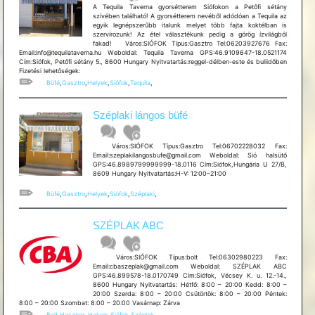
A Tequila Taverna gyorsétterem Siófokon a Petőfi sétány
szívében található! A gyorsétterem nevéből adódóan a Tequila az
egyik legnépszerűbb italunk melyet több fajta koktélban is
szervírozunk! Az étel választékunk pedig a görög ízvilágból
fakad! Város:SIÓFOK Típus:Gasztro Tel:06203927676 Fax:
Email:info@tequilataverna.hu Weboldal: Tequila Taverna GPS:46.9109647-18.0521174
Cím:Siófok, Petőfi sétány 5., 8600 Hungary Nyitvatartás:reggel-délben-este és buliidőben
Fizetési lehetőségek:
Büfé
,
Gasztro
,
Helyek
,
Siófok
,
Tequila
,
Széplaki lángos büfé
Város:SIÓFOK Típus:Gasztro Tel:06702228032 Fax:
Email:szeplakilangosbufe@gmail.com Weboldal: Sió halsütő
GPS:46.8989799999999-18.0116 Cím:Siófok,Hungária U 27/B,
8609 Hungary Nyitvatartás:H-V: 12:00–21:00
Büfé
,
Gasztro
,
Helyek
,
Siófok
,
Széplaki
,
SZÉPLAK ABC
Város:SIÓFOK Típus:bolt Tel:06302980223 Fax:
Email:cbaszeplak@gmail.com Weboldal: SZÉPLAK ABC
GPS:46.899578-18.0170749 Cím:Siófok, Vécsey K. u. 12.-14.,
8600 Hungary Nyitvatartás: Hétfő: 8:00 – 20:00 Kedd: 8:00 –
20:00 Szerda: 8:00 – 20:00 Csütörtök: 8:00 – 20:00 Péntek:
8:00 – 20:00 Szombat: 8:00 – 20:00 Vasárnap: Zárva
Bolt
,
Hasznos
,
Helyek
,
Siófok
,
Széplak
,