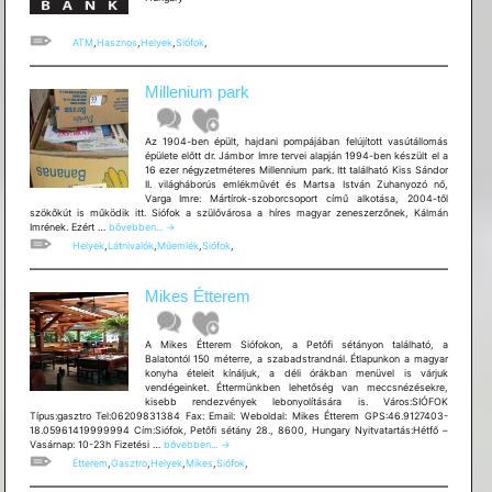
ATM
,
Hasznos
,
Helyek
,
Siófok
,
Millenium park
Az 1904-ben épült, hajdani pompájában felújított vasútállomás
épülete előtt dr. Jámbor Imre tervei alapján 1994-ben készült el a
16 ezer négyzetméteres Millennium park. Itt található Kiss Sándor
II. világháborús emlékművét és Martsa István Zuhanyozó nő,
Varga Imre: Mártírok-szoborcsoport című alkotása, 2004-től
szökőkút is működik itt. Siófok a szülővárosa a híres magyar zeneszerzőnek, Kálmán
Millenium
Imrének. Ezért …
bővebben...
→
park
Helyek
,
Látnivalók
,
Műemlék
,
Siófok
,
Mikes Étterem
A Mikes Étterem Siófokon, a Petőfi sétányon található, a
Balatontól 150 méterre, a szabadstrandnál. Étlapunkon a magyar
konyha ételeit kínáljuk, a déli órákban menüvel is várjuk
vendégeinket. Éttermünkben lehetőség van meccsnézésekre,
kisebb rendezvények lebonyolítására is. Város:SIÓFOK
Típus:gasztro Tel:06209831384 Fax: Email: Weboldal: Mikes Étterem GPS:46.9127403-
18.05961419999994 Cím:Siófok, Petőfi sétány 28., 8600, Hungary Nyitvatartás:Hétfő –
Mikes
Vasárnap: 10-23h Fizetési …
bővebben...
→
Étterem
Étterem
,
Gasztro
,
Helyek
,
Mikes
,
Siófok
,