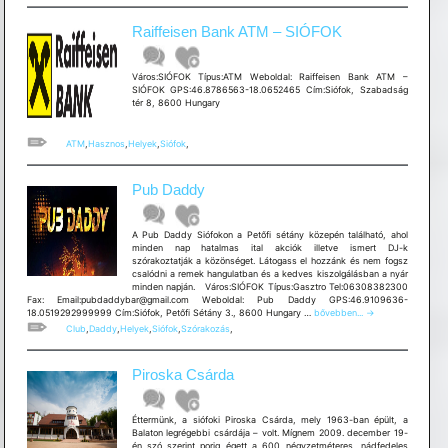
Raiffeisen Bank ATM – SIÓFOK
Város:SIÓFOK Típus:ATM Weboldal: Raiffeisen Bank ATM –
SIÓFOK GPS:46.8786563-18.0652465 Cím:Siófok, Szabadság
tér 8, 8600 Hungary
ATM
,
Hasznos
,
Helyek
,
Siófok
,
Pub Daddy
A Pub Daddy Siófokon a Petőfi sétány közepén található, ahol
minden nap hatalmas ital akciók illetve ismert DJ-k
szórakoztatják a közönséget. Látogass el hozzánk és nem fogsz
csalódni a remek hangulatban és a kedves kiszolgálásban a nyár
minden napján. Város:SIÓFOK Típus:Gasztro Tel:06308382300
Fax: Email:pubdaddybar@gmail.com Weboldal: Pub Daddy GPS:46.9109636-
Pub
18.0519292999999 Cím:Siófok, Petőfi Sétány 3., 8600 Hungary …
bővebben...
→
Daddy
Club
,
Daddy
,
Helyek
,
Siófok
,
Szórakozás
,
Piroska Csárda
Éttermünk, a siófoki Piroska Csárda, mely 1963-ban épült, a
Balaton legrégebbi csárdája – volt. Mígnem 2009. december 19-
én szó szerint porig égett a 600 négyzetméteres, nádfedeles