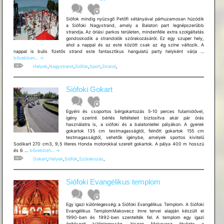
Siófok mindig nyüzsgő Petőfi sétányával párhuzamosan húzódik
a Siófoki Nagystrand, amely a Balaton part legnépszerűbb
strandja. Az óriási parkos területen, mindenféle extra szolgáltatás
gondoskodik a strandolók szórakozásáról. Ez egy szuper hely,
ahol a nappal és az este között csak az ég színe változik. A
Siófoki
nappal is bulis fizetős strand este fantasztikus hangulatú party helyként várja …
Nagystra
bővebben...
→
Beach
Helyek
,
Nagystrand
,
Siófok
,
Sport
,
Strand
,
Club
Balaton
Siófoki Gokart
Egyéni és csoportos bérgokartozás 5-10 perces futamidővel,
igény szerinti bérlés feltételeit biztosítva akár pár órás
használatra is, a siófoki és a balatonlellei pályákon. A gyerek
gokartok 135 cm testmagasságtól, felnőtt gokartok 155 cm
testmagasságtól, vehetők igénybe, amelyek sportos kivitelű
Sodikart 270 cm3, 9,5 literes Honda motorokkal szerelt gokartok. A pálya 400 m hosszú
Siófoki
és 6 …
bővebben...
→
Gokart
Gokart
,
Helyek
,
Siófok
,
Szórakozás
,
Siófoki Evangélikus templom
Egy igazi különlegesség: a Siófoki Evangélikus Templom. A Siófoki
Evangélikus TemplomMakovecz Imre tervei alapján készült el
1990-ben és 1992-ben szentelték fel. A templom egy igazi
építészeti különlegesség, hiszen Makovecz ötvözte a