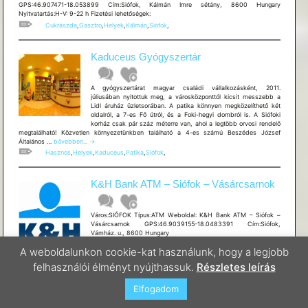
GPS:46.907471-18.053899 Cím:Siófok, Kálmán Imre sétány, 8600 Hungary
Nyitvatartás:H-V: 9-22 h Fizetési lehetőségek:
Cukrászda
,
Gasztro
,
Helyek
,
Kálmán
,
Siófok
,
Kaduceus Gyógyszertár
A gyógyszertárat magyar családi vállalkozásként, 2011.
júliusában nyitottuk meg, a városközponttól kicsit messzebb a
Lidl áruház üzletsorában. A patika könnyen megközelíthető két
oldalról, a 7-es Fő útról, és a Foki-hegyi dombról is. A Siófoki
korház csak pár száz méterre van, ahol a legtöbb orvosi rendelő
megtalálható! Közvetlen környezetünkben található a 4-es számú Beszédes József
Kaduceus
Általános …
bővebben...
→
Gyógyszertár
Hasznos
,
Helyek
,
Kaduceus
,
Patika
,
Siófok
,
K&H Bank ATM – Siófok – Vásárcsarnok
Város:SIÓFOK Típus:ATM Weboldal: K&H Bank ATM – Siófok –
Vásárcsarnok GPS:46.9039155-18.0483391 Cím:Siófok,
Vámház. u., 8600 Hungary
A weboldalunkon cookie-kat használunk, hogy a legjobb
ATM
,
Hasznos
,
Helyek
,
Siófok
,
felhasználói élményt nyújthassuk.
Részletes leírás
Elfogadom
K&H Bank ATM – Siófok – K&H