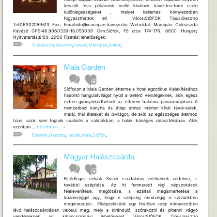
készült friss pékáruink mellé kínálunk kávé-tea-forró csoki
különlegességeket , melyet kellemes környezetben
fogyaszthattok el! Város:SIÓFOK Típus:Gasztro
Tel:06302059513 Fax: Email:info@marcipan-kavezo.hu Weboldal: Marcipán Cukrászda
Kávézó GPS:46.9060328-18.053039 Cím:Siófok, Fő utca 174-176, 8600 Hungary
Nyitvatartás:8:00–22:00 Fizetési lehetőségek:
Cukrászda
,
Gasztro
,
Helyek
,
Marcipán
,
Siófok
,
Mala Garden
Siófokon a Mala Garden étterme a hotel egzotikus kialakításához
hasonló hangulatvilágot nyújt a betérő vendégeknek, akik egész
évben gyönyörködhetnek az étterem balatoni panorámájában. A
nemzetközi konyha és étlap ehhez mérten kínál távol-keleti,
maláj, thai ételeket és ízvilágot, de akik az egészséges életmód
hívei, azok sem fognak csalódni a salátákban, a halak bőséges választékában. Akik
Mala
azonban …
bővebben...
→
Garden
Étterem
,
Gasztro
,
Helyek
,
Mala
,
Siófok
,
Magyar Halászcsárda
Elsődleges célunk Siófok csodálatos értékeinek védelme, s
további szépítése. Az itt fenmaradt régi népszokások
felelevenítése, megőrzése, s ezáltali megismertetése a
közönséggel úgy, hogy e szépség mindvégig a szívünkben
megmaradjon… Elképzelésünk egy festőien szép környezetben
lévő halászcsárdában valósul meg, mely a kiránduló, szórakozni és pihenni vágyó
vendégeknek ad kikapcsolódási lehetőséget. Város:SIÓFOK Típus:gasztro