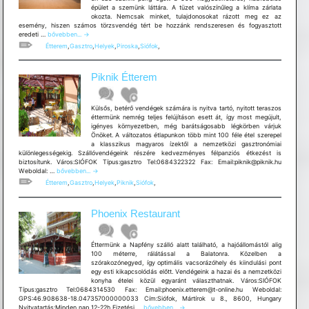
épület a szemünk láttára. A tüzet valószínűleg a klíma zárlata
okozta. Nemcsak minket, tulajdonosokat rázott meg ez az
esemény, hiszen számos törzsvendég tért be hozzánk rendszeresen és fogyasztott
Piroska
eredeti …
bővebben...
→
Csárda
Étterem
,
Gasztro
,
Helyek
,
Piroska
,
Siófok
,
Piknik Étterem
Külsős, betérő vendégek számára is nyitva tartó, nyitott teraszos
éttermünk nemrég teljes felújításon esett át, így most megújult,
igényes környezetben, még barátságosabb légkörben várjuk
Önöket. A változatos étlapunkon több mint 100 féle étel szerepel
a klasszikus magyaros ízektől a nemzetközi gasztronómiai
különlegességekig. Szállóvendégeink részére kedvezményes félpanziós étkezést is
biztosítunk. Város:SIÓFOK Típus:gasztro Tel:0684322322 Fax: Email:piknik@piknik.hu
Piknik
Weboldal: …
bővebben...
→
Étterem
Étterem
,
Gasztro
,
Helyek
,
Piknik
,
Siófok
,
Phoenix Restaurant
Éttermünk a Napfény szálló alatt található, a hajóállomástól alig
100 méterre, rálátással a Balatonra. Közelben a
szórakozónegyed, így optimális vacsorázóhely és kiindulási pont
egy esti kikapcsolódás előtt. Vendégeink a hazai és a nemzetközi
konyha ételei közül egyaránt választhatnak. Város:SIÓFOK
Típus:gasztro Tel:0684314530 Fax: Email:phoenix.etterem@t-online.hu Weboldal:
GPS:46.908638-18.047357000000033 Cím:Siófok, Mártírok u 8., 8600, Hungary
Phoenix
Nyitvatartás:Minden nap 12-22h Fizetési …
bővebben...
→