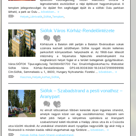
legmodernebb eszközöket a népi építészet hagyományaival. A
templom jellegzetességei: Az épület finn segítséggel épült és a siófoki Oulu parkban
Siófoki
látható, a park az Oulu …
bővebben...
→
Evangélikus
Helyek
,
Látnivalók
,
Siófok
,
Templom
,
templom
Siófok Város Kórház-Rendelőintézete
Kórházunk a Balaton déli partján a Balaton fõvárosában sokak
számára kedvelt üdülõhelyen Siófok nyugati részén kellemes
parkosított környezetben helyezkedik el. Az 1968-ban létesült
intézmény a folyamatos fejlesztés eredményeként ma
meghatározó helyet foglal el a terület betegeinek gyógyításában.
Város:SIÓFOK Típus:egészség Tel:0684501700 Fax: Email:info@siokorhaz.hu Weboldal:
Siófok Város Kórház-Rendelőintézete GPS:46.9008368-18.043472199999996
Siófok
Cím:Siófok, Semmelweis u. 1., 8600, Hungary Nyitvatartás: Fizetési …
bővebben...
→
Város
Hasznos
,
Helyek
,
korhaz
,
Siófok
,
Kórház-
Rendelőintézete
Siófok – Szabadstrand a pesti vonathoz –
Aranypart
Az elmúlt időszakban többen kerestek olyan ingyenes strandot,
amelyik nagyon közel van egy vasútállomáshoz. Képzelni sem
lehet jobb helyet a kényelmes spórolásra az Aranyparti
szabadstrand keleti részének a Halápy János utca és a Csúszda
utca közötti részénél. Az unokákkal strandolni akaró nyugdíjas nagyszülők így akár még a
Siófok
fővárosból is minden kiadás nélkül elugorhatnak egy fürdésre …
bővebben...
→
–
Helyek
,
Siófok
,
Sport
,
Strand
,
szabadstrand
,