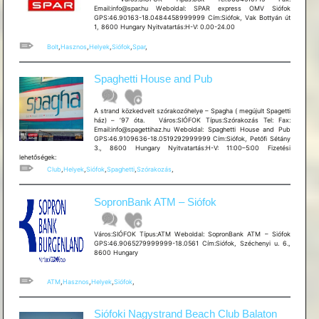
Email:info@spar.hu Weboldal: SPAR express OMV Siófok
GPS:46.90163-18.0484458999999 Cím:Siófok, Vak Bottyán út
1, 8600 Hungary Nyitvatartás:H-V: 0.00-24.00
Bolt
,
Hasznos
,
Helyek
,
Siófok
,
Spar
,
Spaghetti House and Pub
A strand közkedvelt szórakozóhelye – Spagha ( megújult Spagetti
ház) – ’97 óta. Város:SIÓFOK Típus:Szórakozás Tel: Fax:
Email:info@spagettihaz.hu Weboldal: Spaghetti House and Pub
GPS:46.9109636-18.0519292999999 Cím:Siófok, Petőfi Sétány
3., 8600 Hungary Nyitvatartás:H-V: 11:00–5:00 Fizetési
lehetőségek:
Club
,
Helyek
,
Siófok
,
Spaghetti
,
Szórakozás
,
SopronBank ATM – Siófok
Város:SIÓFOK Típus:ATM Weboldal: SopronBank ATM – Siófok
GPS:46.9065279999999-18.0561 Cím:Siófok, Széchenyi u. 6.,
8600 Hungary
ATM
,
Hasznos
,
Helyek
,
Siófok
,
Siófoki Nagystrand Beach Club Balaton