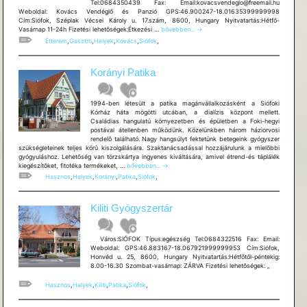
Tel:0684350439 Fax: Email:kovacsvendeglo@freemail.hu
Weboldal: Kovács Vendéglő és Panzió GPS:46.900247-18.01635399999998
Cím:Siófok, Széplak Vécsei Károly u. 17.szám, 8600, Hungary Nyitvatartás:Hétfő-
Kovács
Vasárnap 11-24h Fizetési lehetõségek:Étkezési …
bővebben...
→
Vendéglő
Étterem
,
Gasztro
,
Helyek
,
Kovács
,
Siófok
,
és
Panzió
Korányi Patika
1994-ben létesült a patika magánvállalkozásként a Siófoki
Kórház háta mögötti utcában, a dialízis központ mellett.
Családias hangulatú környezetben és épületben a Foki-hegyi
postával átellenben mûködünk. Közelünkben három háziorvosi
rendelõ található. Nagy hangsúlyt fektetünk betegeink gyógyszer
szükségleteinek teljes körû kiszolgálására. Szaktanácsadással hozzájárulunk a mielõbbi
gyógyuláshoz. Lehetõség van törzskártya ingyenes kiváltására, amivel étrend-és táplálék
Korányi
kiegészítõket, fitotéka termékeket, …
bővebben...
→
Patika
Hasznos
,
Helyek
,
Korányi
,
Patika
,
Siófok
,
Kiliti Gyógyszertár
Város:SIÓFOK Típus:egészség Tel:0684322516 Fax: Email:
Weboldal: GPS:46.883167-18.067921999999953 Cím:Siófok,
Honvéd u. 25, 8600, Hungary Nyitvatartás:Hétfőtől-péntekig:
8.00-16.30 Szombat-vasárnap: ZÁRVA Fizetési lehetõségek: „
Hasznos
,
Helyek
,
Kiliti
,
Patika
,
Siófok
,