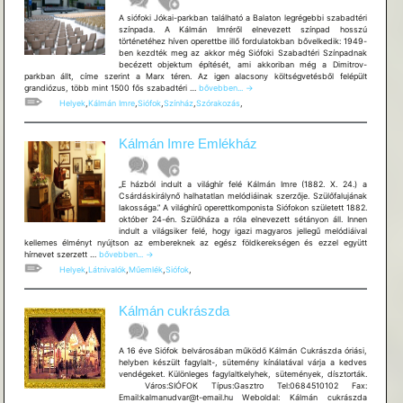
A siófoki Jókai-parkban található a Balaton legrégebbi szabadtéri
színpada. A Kálmán Imréről elnevezett színpad hosszú
történetéhez híven operettbe illő fordulatokban bővelkedik: 1949-
ben kezdték meg az akkor még Siófoki Szabadtéri Színpadnak
becézett objektum építését, ami akkoriban még a Dimitrov-
parkban állt, címe szerint a Marx téren. Az igen alacsony költségvetésből felépült
Kálmán
grandiózus, több mint 1500 fős szabadtéri …
bővebben...
→
Imre
Helyek
,
Kálmán Imre
,
Siófok
,
Színház
,
Szórakozás
,
Szabadtéri
Színpad
Kálmán Imre Emlékház
„E házból indult a világhír felé Kálmán Imre (1882. X. 24.) a
Csárdáskirálynő halhatatlan melódiáinak szerzője. Szülőfalujának
lakossága.” A világhírű operettkomponista Siófokon született 1882.
október 24-én. Szülőháza a róla elnevezett sétányon áll. Innen
indult a világsiker felé, hogy igazi magyaros jellegű melódiáival
kellemes élményt nyújtson az embereknek az egész földkerekségen és ezzel együtt
Kálmán
hírnevet szerzett …
bővebben...
→
Imre
Helyek
,
Látnivalók
,
Műemlék
,
Siófok
,
Emlékház
Kálmán cukrászda
A 16 éve Siófok belvárosában működő Kálmán Cukrászda óriási,
helyben készült fagylalt-, sütemény kínálatával várja a kedves
vendégeket. Különleges fagylaltkelyhek, sütemények, dísztorták.
Város:SIÓFOK Típus:Gasztro Tel:0684510102 Fax:
Email:kalmanudvar@t-email.hu Weboldal: Kálmán cukrászda