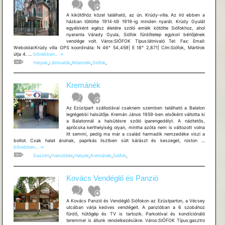
A kikötőhöz közel található, az ún. Krúdy-villa. Az író ebben a
házban töltötte 1914-től 1919-ig minden nyarát. Krúdy Gyulát
egyébként egész életére szóló emlék kötötte Siófokhoz, ahol
nyaranta Várady Gyula, Siófok fürdőtelep egykori bérlőjének
vendége volt. Város:SIÓFOK Típus:látnivaló Tel: Fax: Email:
Weboldal:Krúdy villa GPS koordináta: N 46° 54,459| E 18° 2,871| Cím:Siófok, Mártírok
Krúdy
útja 4. …
bővebben...
→
villa
Helyek
,
Látnivalók
,
Műemlék
,
Siófok
,
Kremánék
Az Ezüstpart szállodával csaknem szemben található a Balaton
legrégebbi halsütője. Kremán János 1959-ben elsőként váltotta ki
a Balatonnál a halsütésre szóló iparengedélyt. A nádtetős,
aprócska kerthelyiség olyan, mintha azóta nem is változott volna
itt semmi, pedig ma már a család harmadik nemzedéke viszi a
Kremáné
boltot. Csak halat árulnak, paprikás lisztben sült kárászt és keszeget, roston …
bővebben...
→
Gasztro
,
Halsütöde
,
Helyek
,
Kremánék
,
Siófok
,
Kovács Vendéglő és Panzió
A Kovács Panzió és Vendéglő Siófokon az Ezüstparton, a Vécsey
utcában várja kedves vendégeit. A panzióban a 6 szobához
fürdő, hűtőgép és TV is tartozik. Parkolóval és kondíciónáló
teremmel is állunk rendelkezésükre. Város:SIÓFOK Típus:gasztro