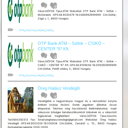
Város:SIÓFOK Típus:ATM Weboldal: OTP Bank ATM – Siófok –
McDonalds GPS:46.9020479-18.0486992999999 Cím:Siófok,
Zúgó u. 1., 8600 Hungary
ATM
,
Hasznos
,
Helyek
,
Siófok
,
OTP Bank ATM – Siófok – CSIKÓ –
CENTER ’97 Kft.
Város:SIÓFOK Típus:ATM Weboldal: OTP Bank ATM – Siófok –
CSIKÓ – CENTER ’97 Kft. GPS:46.9109636-18.0519292999999
Cím:Siófok, Petőfi sétány 3., 8600 Hungary
ATM
,
Hasznos
,
Helyek
,
Siófok
,
Öreg Halász Vendéglő
Vendéglőnk a hagyományos magyar és a nemzetközi konyha
értékeit kívánja ötvözni. Ennek jegyében állítottuk össze
étlapunkat. Tekintse meg ínycsiklandó ételkínálatunkat, majd
válasszon bőséges italválasztékunkból ízlésének és a választott
fogásoknak megfelelően! Város:SIÓFOK Típus:Gasztro
Tel:0684350313 Fax: Email:oreghalaszvendeglo@gmail.com Weboldal: Öreg Halász
Vendéglő GPS:46.9003324-18.030838 Cím:Siófok, Zamárdi u. 10., 8600 Hungary
Nyitvatartás:naponta 12:00–22:00