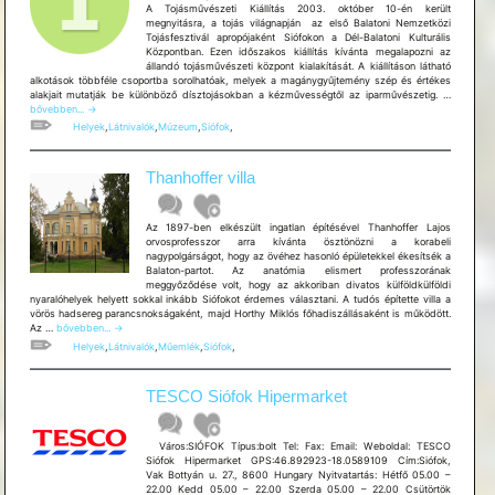
A Tojásművészeti Kiállítás 2003. október 10­-én került
megnyitásra, a tojás világnapján ­ az első Balatoni Nemzetközi
Tojásfesztivál apropójaként Siófokon a Dél-Balatoni Kulturális
Központban. Ezen időszakos kiállítás kívánta megalapozni az
állandó tojásművészeti központ kialakítását. A kiállításon látható
alkotások többféle csoportba sorolhatóak, melyek a magánygyűjtemény szép és értékes
Tojásműv
alakjait mutatják be különböző dísztojásokban a kézművességtől az iparművészetig. …
Kiállítás
bővebben...
→
Helyek
,
Látnivalók
,
Múzeum
,
Siófok
,
Thanhoffer villa
Az 1897-ben elkészült ingatlan építésével Thanhoffer Lajos
orvosprofesszor arra kívánta ösztönözni a korabeli
nagypolgárságot, hogy az övéhez hasonló épületekkel ékesítsék a
Balaton-partot. Az anatómia elismert professzorának
meggyőződése volt, hogy az akkoriban divatos külföldkülföldi
nyaralóhelyek helyett sokkal inkább Siófokot érdemes választani. A tudós építette villa a
vörös hadsereg parancsnokságaként, majd Horthy Miklós főhadiszállásaként is működött.
Thanhoffer
Az …
bővebben...
→
villa
Helyek
,
Látnivalók
,
Műemlék
,
Siófok
,
TESCO Siófok Hipermarket
Város:SIÓFOK Típus:bolt Tel: Fax: Email: Weboldal: TESCO
Siófok Hipermarket GPS:46.892923-18.0589109 Cím:Siófok,
Vak Bottyán u. 27., 8600 Hungary Nyitvatartás: Hétfő 05.00 –
22.00 Kedd 05.00 – 22.00 Szerda 05.00 – 22.00 Csütörtök