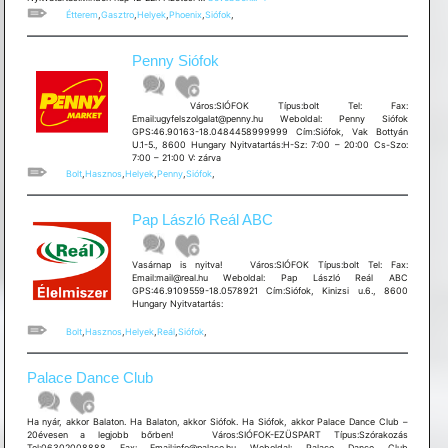
Restaurant
Étterem
,
Gasztro
,
Helyek
,
Phoenix
,
Siófok
,
Penny Siófok
Város:SIÓFOK Típus:bolt Tel: Fax:
Email:ugyfelszolgalat@penny.hu Weboldal: Penny Siófok
GPS:46.90163-18.0484458999999 Cím:Siófok, Vak Bottyán
U.1-5., 8600 Hungary Nyitvatartás:H-Sz: 7:00 – 20:00 Cs-Szo:
7:00 – 21:00 V: zárva
Bolt
,
Hasznos
,
Helyek
,
Penny
,
Siófok
,
Pap László Reál ABC
Vasárnap is nyitva! Város:SIÓFOK Típus:bolt Tel: Fax:
Email:mail@real.hu Weboldal: Pap László Reál ABC
GPS:46.9109559-18.0578921 Cím:Siófok, Kinizsi u.6., 8600
Hungary Nyitvatartás:
Bolt
,
Hasznos
,
Helyek
,
Reál
,
Siófok
,
Palace Dance Club
Ha nyár, akkor Balaton. Ha Balaton, akkor Siófok. Ha Siófok, akkor Palace Dance Club –
20évesen a legjobb bőrben! Város:SIÓFOK-EZÜSPART Típus:Szórakozás
Tel:06302008888 Fax: Email:info@palace.hu Weboldal: Palace Dance Club