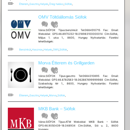
Étterem
,
Gasztro
,
Helyek
,
Öreg halász
,
Siófok
,
OMV Töltőállomás Siófok
Város:SIÓFOK Típus:benzinkút Tel:0684510715 Fax: Email:
Weboldal: GPS:46.8970232-18.018983100000014 Cím:Siófok,
Május 1. utca 1., 8600, Hungay Nyitvatartás: Fizetési
lehetõségek:
Benzinkút
,
Hasznos
,
Helyek
,
OMV
,
Siófok
,
Morva Étterem és Grillgarden
Város:SIÓFOK Típus:gasztro Tel:0684310895 Fax: Email:
Weboldal: GPS:46.8782583-18.062887499999988 Cím:Siófok,
Szabadság tér 1., 8600, Hungary Nyitvatartás: Fizetési
lehetõségek:
Étterem
,
Gasztro
,
Helyek
,
Morva
,
Siófok
,
MKB Bank – Siófok
Város:SIÓFOK Típus:ATM Weboldal: MKB Bank – Siófok
GPS:46.9050439-18.048934 Cím:Siófok, Sió u. 2., 8600
Hungary