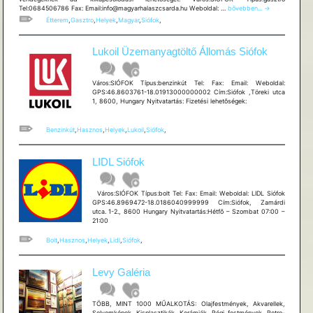
Magyar
Tel:0684506786 Fax: Email:info@magyarhalaszcsarda.hu Weboldal: …
bővebben...
→
Halászcsárda
Étterem
,
Gasztro
,
Helyek
,
Magyar
,
Siófok
,
Lukoil Üzemanyagtöltő Állomás Siófok
Város:SIÓFOK Típus:benzinkút Tel: Fax: Email: Weboldal:
GPS:46.8603761-18.01913000000002 Cím:Siófok ,Töreki utca
1, 8600, Hungary Nyitvatartás: Fizetési lehetõségek:
Benzinkút
,
Hasznos
,
Helyek
,
Lukoil
,
Siófok
,
LIDL Siófok
Város:SIÓFOK Típus:bolt Tel: Fax: Email: Weboldal: LIDL Siófok
GPS:46.8969472-18.0186040999999 Cím:Siófok, Zamárdi
utca. 1-2., 8600 Hungary Nyitvatartás:Hétfõ – Szombat 07:00 –
21:00
Bolt
,
Hasznos
,
Helyek
,
Lidl
,
Siófok
,
Levy Galéria
TÖBB, MINT 1000 MŰALKOTÁS: Olajfestmények, Akvarellek,
Selyemképek, Kisplasztikák, Kerámiák, Régi festmények, Retro-