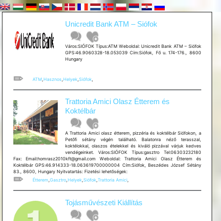
Unicredit Bank ATM – Siófok
Város:SIÓFOK Típus:ATM Weboldal: Unicredit Bank ATM – Siófok
GPS:46.9060328-18.053039 Cím:Siófok, Fő u. 174-176., 8600
Hungary
ATM
,
Hasznos
,
Helyek
,
Siófok
,
Trattoria Amici Olasz Étterem és
Koktélbár
A Trattoria Amici olasz étterem, pizzéria és koktélbár Siófokon, a
Petőfi sétány végén található. Balatonra néző terasszal,
koktélokkal, olaszos ételekkel és kiváló pizzával várjuk kedves
vendégeinket. Város:SIÓFOK Típus:gasztro Tel:06303232180
Fax: Email:homrasz2010kft@gmail.com Weboldal: Trattoria Amici Olasz Étterem és
Koktélbár GPS:46.914333-18.063619700000004 Cím:Siófok, Beszédes József Sétány
83., 8600, Hungary Nyitvatartás: Fizetési lehetõségek:
Étterem
,
Gasztro
,
Helyek
,
Siófok
,
Trattoria Amici
,
Tojásművészeti Kiállítás