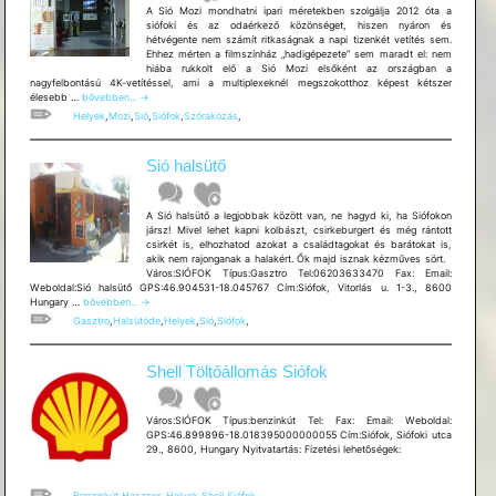
A Sió Mozi mondhatni ipari méretekben szolgálja 2012 óta a
siófoki és az odaérkező közönséget, hiszen nyáron és
hétvégente nem számít ritkaságnak a napi tizenkét vetítés sem.
Ehhez mérten a filmszínház „hadigépezete” sem maradt el: nem
hiába rukkolt elő a Sió Mozi elsőként az országban a
nagyfelbontású 4K-vetítéssel, ami a multiplexeknél megszokotthoz képest kétszer
Sió
élesebb …
bővebben...
→
Mozi
Helyek
,
Mozi
,
Sió
,
Siófok
,
Szórakozás
,
Sió halsütő
A Sió halsütő a legjobbak között van, ne hagyd ki, ha Siófokon
jársz! Mivel lehet kapni kolbászt, csirkeburgert és még rántott
csirkét is, elhozhatod azokat a családtagokat és barátokat is,
akik nem rajonganak a halakért. Ők majd isznak kézműves sört.
Város:SIÓFOK Típus:Gasztro Tel:06203633470 Fax: Email:
Weboldal:Sió halsütő GPS:46.904531-18.045767 Cím:Siófok, Vitorlás u. 1-3., 8600
Sió
Hungary …
bővebben...
→
halsütő
Gasztro
,
Halsütöde
,
Helyek
,
Sió
,
Siófok
,
Shell Töltőállomás Siófok
Város:SIÓFOK Típus:benzinkút Tel: Fax: Email: Weboldal:
GPS:46.899896-18.018395000000055 Cím:Siófok, Siófoki utca
29., 8600, Hungary Nyitvatartás: Fizetési lehetõségek:
Benzinkút
,
Hasznos
,
Helyek
,
Shell
,
Siófok
,