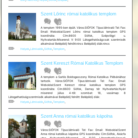
Szent Lőrinc római katolikus templom
A templom 1995-ben épült. Város:SIÓFOK Típus:látnivaló Tel: Fax:
Email: Weboldal:Szent Lőrinc római katolikus templom GPS
koordináta: Cím:8600 Siófok, Szépvölgyi u.
Nyitvatartás:Miserend: V: 9:00 Látogathatóság:csak szentmisék
alkalmával Belépődíj felnőtt:nincs Belépődíj diák:nincs
Helyek
,
Látnivalók
,
Siófok
,
Templom
,
Szent Kereszt Római Katolikus Templom
A templom a Sarlós Boldogasszony Római Katolikus Plébániához
tartozik. Város:SIÓFOK Típus:látnivaló Tel: Fax: Email:
Weboldal:Szent Kereszt római katolikus templom GPS
koordináta: Cím:8600 Siófok, Darnay tér Nyitvatartás:Nyári
miserend július 4-től: szombat: 18, vasárnap: 8
Látogathatóság:szentmisék alkalmával Belépődíj felnőtt: Belépődíj diák:
Helyek
,
Látnivalók
,
Siófok
,
Templom
,
Szent Anna római katolikus kápolna
Város:SIÓFOK Típus:látnivaló Tel: Fax: Email: Weboldal:Szent
Anna római katolikus kápolna GPS koordináta: Cím:Siófok, Akácfa
utca Nyitvatartás:Miserend, V: 11:30 Látogathatóság:csak