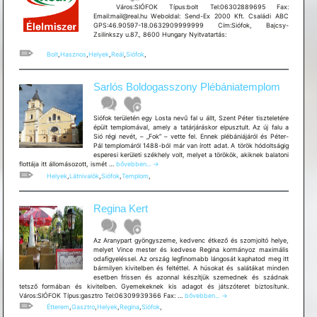
Város:SIÓFOK Típus:bolt Tel:06302889695 Fax:
Email:mail@real.hu Weboldal: Send-Ex 2000 Kft. Családi ABC
GPS:46.90597-18.0632909999999 Cím:Siófok, Bajcsy-
Zsilinkszy u.87., 8600 Hungary Nyitvatartás:
Bolt
,
Hasznos
,
Helyek
,
Reál
,
Siófok
,
Sarlós Boldogasszony Plébániatemplom
Siófok területén egy Losta nevű fal u állt, Szent Péter tiszteletére
épült templomával, amely a tatárjáráskor elpusztult. Az új falu a
Sió régi nevét, – „Fok” – vette fel. Ennek plébániájáról és Péter-
Pál templomáról 1488-ból már van írott adat. A török hódoltságig
esperesi kerületi székhely volt, melyet a törökök, akiknek balatoni
Sarlós
flottája itt állomásozott, ismét …
bővebben...
→
Boldogasszony
Helyek
,
Látnivalók
,
Siófok
,
Templom
,
Plébániatemplom
Regina Kert
Az Aranypart gyöngyszeme, kedvenc étkező és szomjoltó helye,
melyet Vince mester és kedvese Regina kormányoz maximális
odafigyeléssel. Az ország legfinomabb lángosát kaphatod meg itt
bármilyen kivitelben és feltéttel. A húsokat és salátákat minden
esetben frissen és azonnal készítjük szemednek és szádnak
tetsző formában és kivitelben. Gyemekeknek kis adagot és játszóteret biztosítunk.
Regina
Város:SIÓFOK Típus:gasztro Tel:06309939366 Fax: …
bővebben...
→
Kert
Étterem
,
Gasztro
,
Helyek
,
Regina
,
Siófok
,