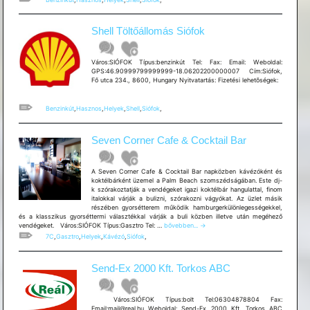
Shell Töltőállomás Siófok
Város:SIÓFOK Típus:benzinkút Tel: Fax: Email: Weboldal:
GPS:46.90999799999999-18.06202200000007 Cím:Siófok,
Fő utca 234., 8600, Hungary Nyitvatartás: Fizetési lehetõségek:
Benzinkút
,
Hasznos
,
Helyek
,
Shell
,
Siófok
,
Seven Corner Cafe & Cocktail Bar
A Seven Corner Cafe & Cocktail Bar napközben kávézóként és
koktélbárként üzemel a Palm Beach szomszédságában. Este dj-
k szórakoztatják a vendégeket igazi koktélbár hangulattal, finom
italokkal várják a bulizni, szórakozni vágyókat. Az üzlet másik
részében gyorsétterem működik hamburgerkülönlegességekkel,
és a klasszikus gyorséttermi választékkal várják a buli közben illetve után megéhező
Seven
vendégeket. Város:SIÓFOK Típus:Gasztro Tel: …
bővebben...
→
Corner
7C
,
Gasztro
,
Helyek
,
Kávézó
,
Siófok
,
Cafe
&
Cocktail
Send-Ex 2000 Kft. Torkos ABC
Bar
Város:SIÓFOK Típus:bolt Tel:06304878804 Fax:
Email:mail@real.hu Weboldal: Send-Ex 2000 Kft. Torkos ABC