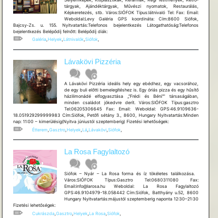
tárgyak, Ajándéktárgyak, Művészi nyomatok, Restaurálás,
Képkeretezés, stb. Város:SIÓFOK Típus:látnivaló Tel: Fax: Email:
Weboldal:Levy Galéria GPS koordináta: Cím:8600 Siófok,
Bajcsy-Zs. u. 155. Nyitvatartás:Telefonos bejelentkezés Látogathatóság:Telefonos
bejelentkezés Belépődíj felnőtt: Belépődíj diák:
Galéria
,
Helyek
,
Látnivalók
,
Siófok
,
Lávakövi Pizzéria
A Lávakövi Pizzéria ideális hely egy ebédhez, egy vacsorához,
de egy buli előtti bemelegítéshez is. Egy óriás pizza és egy hűsítő
házilimonádé elfogyasztása „”Frédi és Béni”” társaságában,
minden családot jókedvre derít. Város:SIÓFOK Típus:gasztro
Tel:06205306645 Fax: Email: Weboldal: GPS:46.9109636-
18.051929299999983 Cím:Siófok, Petőfi sétány 3., 8600, Hungary Nyitvatartás:Minden
nap: 11:00 – kimerülésig(Nyitva júniustól szeptemberig) Fizetési lehetõségek:
Étterem
,
Gasztro
,
Helyek
,
Lá
,
Lávakövi
,
Siófok
,
La Rosa Fagylaltozó
Siófok – Nyár – La Rosa forma és íz tökéletes találkozása.
Város:SIÓFOK Típus:Gasztro Tel:0680311080 Fax:
Email:info@larosa.hu Weboldal: La Rosa Fagylaltozó
GPS:46.9104979-18.058442 Cím:Siófok, Batthyány u.52, 8600
Hungary Nyitvatartás:májustól szeptemberig naponta 12:30–21:30
Fizetési lehetőségek:
Cukrászda
,
Gasztro
,
Helyek
,
La Rosa
,
Siófok
,