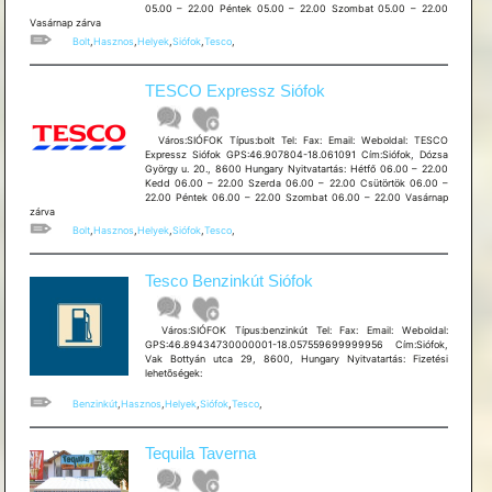
05.00 – 22.00 Péntek 05.00 – 22.00 Szombat 05.00 – 22.00
Vasárnap zárva
Bolt
,
Hasznos
,
Helyek
,
Siófok
,
Tesco
,
TESCO Expressz Siófok
Város:SIÓFOK Típus:bolt Tel: Fax: Email: Weboldal: TESCO
Expressz Siófok GPS:46.907804-18.061091 Cím:Siófok, Dózsa
György u. 20., 8600 Hungary Nyitvatartás: Hétfő 06.00 – 22.00
Kedd 06.00 – 22.00 Szerda 06.00 – 22.00 Csütörtök 06.00 –
22.00 Péntek 06.00 – 22.00 Szombat 06.00 – 22.00 Vasárnap
zárva
Bolt
,
Hasznos
,
Helyek
,
Siófok
,
Tesco
,
Tesco Benzinkút Siófok
Város:SIÓFOK Típus:benzinkút Tel: Fax: Email: Weboldal:
GPS:46.89434730000001-18.057559699999956 Cím:Siófok,
Vak Bottyán utca 29, 8600, Hungary Nyitvatartás: Fizetési
lehetõségek:
Benzinkút
,
Hasznos
,
Helyek
,
Siófok
,
Tesco
,
Tequila Taverna