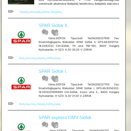
szentmisék alkalmával Belépődíj felnőtt:nincs Belépődíj diák:nincs
Helyek
,
Látnivalók
,
Siófok
,
Templom
,
SPAR Siófok II.
Város:SIÓFOK Típus:bolt Tel:06208237955 Fax:
Email:info@spar.hu Weboldal: SPAR Siófok II. GPS:46.9051114-
18.0492232 Cím:Siófok, Fő utca 156-160, 8600 Hungary
Nyitvatartás: H-SZO: 6.30-20.00 V: ZÁRVA
Bolt
,
Hasznos
,
Helyek
,
Siófok
,
Spar
,
SPAR Siófok I.
Város:SIÓFOK Típus:bolt Tel:06208237705 Fax:
Email:info@spar.hu Weboldal: SPAR Siófok I. GPS:46.9054302-
18.0515321999999 Cím:Siófok, Szücs utca 3., 8600 Hungary
Nyitvatartás: H-SZO: 6.30-21.00 V: ZÁRVA
Bolt
,
Hasznos
,
Helyek
,
Siófok
,
Spar
,
SPAR express OMV Siófok
Város:SIÓFOK Típus:bolt Tel:0684510715 Fax: