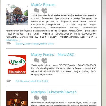
Matróz Étterem
Siófok hajóállomásnál, egész évben várjuk kedves vendégeinket
a Matróz Étteremben. Specialitásunk a mindig friss gyros, de
közkedveltek pizzáink is. Étlapunkról ezek mellett számos
melegételből válogathatnak a hozzánk látogatók. Tágas,
szökőkutakkal, terméskövekkel díszített éttermünkben
felejthetetlen élményekkel gazdagodhatnak az ide látogatók. Város:SIÓFOK Típus:gasztro
Tel:0684506856 Fax: Email: Weboldal: GPS:46.908884-18.046722000000045
Matróz
Cím:Siófok, Mártírok útja 13., 8600, Hungary Nyitvatartás:Minden nap: 11-24h …
Étterem
bővebben...
→
Étterem
,
Gasztro
,
Helyek
,
Matróz
,
Siófok
,
Martzy Ferenc – Marci ABC
Vasárnap is nyitva! Város:SIÓFOK Típus:bolt Tel:06302823468
Fax: Email:mail@real.hu Weboldal: Martzy Ferenc – Marci ABC
GPS:46.892664-18.020516 Cím:Siófok, Május 1.u.56., 8600
Hungary Nyitvatartás:
Bolt
,
Hasznos
,
Helyek
,
Reál
,
Siófok
,
Marcipán Cukrászda Kávézó
Üzletünkben megtaláljátok mind a hagyományos, mind a saját
recept alapján készült süteményeinket, emellett naponta helyben