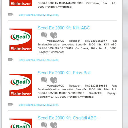
GPS:46.900945-18.0544178999999 Cím:Siófok, Sió u.43.,
8600 Hungary Nyitvatartás:
Bolt
,
Hasznos
,
Helyek
,
Reál
,
Siófok
,
Send-Ex 2000 Kft. Kiliti ABC
Város:SIÓFOK Típus:bolt Tel:06306855047 Fax:
Email:mail@real.hu Weboldal: Send-Ex 2000 Kft. Kiliti ABC
GPS:46.8834787-18.072699 Cím:Siófok, Béke tér 4., 8600
Hungary Nyitvatartás:
Bolt
,
Hasznos
,
Helyek
,
Reál
,
Siófok
,
Send-Ex 2000 Kft. Friss Bolt
Város:SIÓFOK Típus:bolt Tel:06202889685 Fax:
Email:mail@real.hu Weboldal: Send-Ex 2000 Kft. Friss Bolt
GPS:46.905636-18.0632439999999 Cím:Siófok, Bajcsy-
Zsilinszky u. 110., 8600 Hungary Nyitvatartás:
Bolt
,
Hasznos
,
Helyek
,
Reál
,
Siófok
,
Send-Ex 2000 Kft. Családi ABC