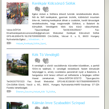
Kerékpár Kölcsönző Siófok
Egész évben a Siófokra érkező turisták rendelkezésére állunk.
Női és férfi kerékpárok, gyermek biciklik, különböző mountain
bike-ok, trekking kerékpárok állnak a családok, baráti társaságok
rendelkezésére, hogy megismerjék Siófokot, a Balatont és
környékét. Vendégeink több túra közül választhatnak.
Város:SIÓFOK Típus:kerékpár Tel:06306255447 Fax:
Email:kerekparkolcsonzosiofok@gmail.com Weboldal: Kerékpár Kölcsönző Siófok
GPS:46.899476-18.0167099999999 Cím:Siófok, Vécsei K. u. 9, 8600 Hungary
Kerékpár
Nyitvatartás:Egész …
bővebben...
→
Kölcsönző
Helyek
,
Kerékpár
,
Siófok
,
Sport
,
Siófok
Kék Tó Vendéglő
A vendéglő a sóstói vasútállomás közvetlen közelében, a parttól
100m-re található. A vendéglő rendelkezik fedett klimatizált
helyiséggel is, amely csodálatos panorámát nyújt a Balatonra. A
hangulatos kinti terasz otthont ad kéthetente a fergteges siófoki
Hawai zenekarnak. Város:SIÓFOK-SÓSTÓ Típus:gasztro
Tel:06307101323 Fax: Email: Weboldal: GPS:46.9338081-18.117669999999975
Cím:Siófok-Sóstó, Vasút u. 60., 8600, Hungary Nyitvatartás:Hétfő-Vasárnap 07-22h
Fizetési lehetõségek:
Étterem
,
Gasztro
,
Helyek
,
Kék Tó
,
Siófok
,
Kálmán Imre Szabadtéri Színpad