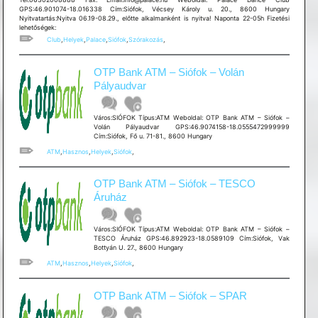
GPS:46.901074-18.016338 Cím:Siófok, Vécsey Károly u. 20., 8600 Hungary
Nyitvatartás:Nyitva 06.19-08.29., előtte alkalmanként is nyitva! Naponta 22-05h Fizetési
lehetőségek:
Club
,
Helyek
,
Palace
,
Siófok
,
Szórakozás
,
OTP Bank ATM – Siófok – Volán
Pályaudvar
Város:SIÓFOK Típus:ATM Weboldal: OTP Bank ATM – Siófok –
Volán Pályaudvar GPS:46.9074158-18.0555472999999
Cím:Siófok, Fő u. 71-81., 8600 Hungary
ATM
,
Hasznos
,
Helyek
,
Siófok
,
OTP Bank ATM – Siófok – TESCO
Áruház
Város:SIÓFOK Típus:ATM Weboldal: OTP Bank ATM – Siófok –
TESCO Áruház GPS:46.892923-18.0589109 Cím:Siófok, Vak
Bottyán U. 27., 8600 Hungary
ATM
,
Hasznos
,
Helyek
,
Siófok
,
OTP Bank ATM – Siófok – SPAR