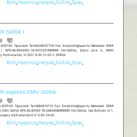
Bolt
,
Hasznos
,
Helyek
,
Siófok
,
Spar
,
 Siófok I.
SIÓFOK Típus:bolt Tel:06208237705 Fax: Email:info@spar.hu Weboldal: SPAR
 I. GPS:46.9054302-18.0515321999999 Cím:Siófok, Szücs utca 3., 8600
y Nyitvatartás: H-SZO: 6.30-21.00 V: ZÁRVA
Bolt
,
Hasznos
,
Helyek
,
Siófok
,
Spar
,
R express OMV Siófok
SIÓFOK Típus:bolt Tel:0684510715 Fax: Email:info@spar.hu Weboldal: SPAR
s OMV Siófok GPS:46.90163-18.0484458999999 Cím:Siófok, Vak Bottyán út 1,
ungary Nyitvatartás:H-V: 0.00-24.00
Bolt
,
Hasznos
,
Helyek
,
Siófok
,
Spar
,