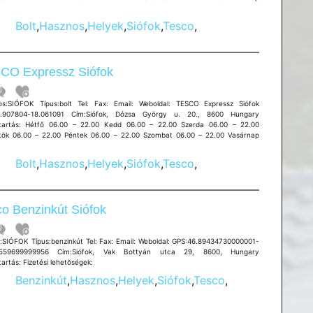
Bolt
,
Hasznos
,
Helyek
,
Siófok
,
Tesco
,
CO Expressz Siófok
SIÓFOK Típus:bolt Tel: Fax: Email: Weboldal: TESCO Expressz Siófok
6.907804-18.061091 Cím:Siófok, Dózsa György u. 20., 8600 Hungary
tartás: Hétfő 06.00 – 22.00 Kedd 06.00 – 22.00 Szerda 06.00 – 22.00
tök 06.00 – 22.00 Péntek 06.00 – 22.00 Szombat 06.00 – 22.00 Vasárnap
Bolt
,
Hasznos
,
Helyek
,
Siófok
,
Tesco
,
o Benzinkút Siófok
SIÓFOK Típus:benzinkút Tel: Fax: Email: Weboldal: GPS:46.89434730000001-
7559699999956 Cím:Siófok, Vak Bottyán utca 29, 8600, Hungary
artás: Fizetési lehetõségek:
Benzinkút
,
Hasznos
,
Helyek
,
Siófok
,
Tesco
,