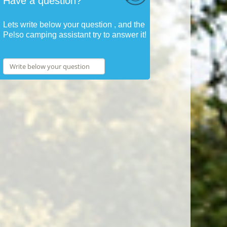
Have a question?
Lets write below your question , and the
Pelso camping assistant try to answer it!