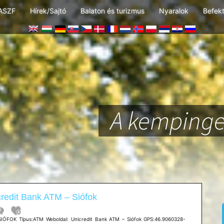
ASZF
Hírek/Sajtó
Balaton és turizmus
Nyaralok
Befek
A kempinge
redit Bank ATM – Siófok
SIÓFOK Típus:ATM Weboldal: Unicredit Bank ATM – Siófok GPS:46.9060328-