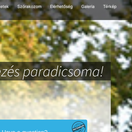
tetek
Szórakozom
Elérhetőség
Galeria
Térkép
zés paradicsoma!