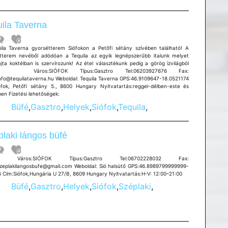
ila Taverna
ila Taverna gyorsétterem Siófokon a Petőfi sétány szívében található! A
tterem nevéből adódóan a Tequila az egyik legnépszerűbb italunk melyet
jta koktélban is szervírozunk! Az étel választékunk pedig a görög ízvilágból
d! Város:SIÓFOK Típus:Gasztro Tel:06203927676 Fax:
info@tequilataverna.hu Weboldal: Tequila Taverna GPS:46.9109647-18.0521174
ófok, Petőfi sétány 5., 8600 Hungary Nyitvatartás:reggel-délben-este és
ben Fizetési lehetőségek:
Büfé
,
Gasztro
,
Helyek
,
Siófok
,
Tequila
,
laki lángos büfé
os:SIÓFOK Típus:Gasztro Tel:06702228032 Fax:
szeplakilangosbufe@gmail.com Weboldal: Sió halsütő GPS:46.8989799999999-
6 Cím:Siófok,Hungária U 27/B, 8609 Hungary Nyitvatartás:H-V: 12:00–21:00
Büfé
,
Gasztro
,
Helyek
,
Siófok
,
Széplaki
,