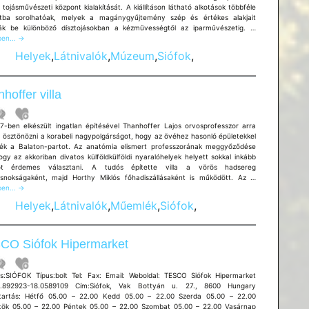
 tojásművészeti központ kialakítását. A kiállításon látható alkotások többféle
tba sorolhatóak, melyek a magánygyűjtemény szép és értékes alakjait
Tojásművészeti
ák be különböző dísztojásokban a kézművességtől az iparművészetig. …
Kiállítás
en...
→
Helyek
,
Látnivalók
,
Múzeum
,
Siófok
,
hoffer villa
7-ben elkészült ingatlan építésével Thanhoffer Lajos orvosprofesszor arra
a ösztönözni a korabeli nagypolgárságot, hogy az övéhez hasonló épületekkel
sék a Balaton-partot. Az anatómia elismert professzorának meggyőződése
ogy az akkoriban divatos külföldkülföldi nyaralóhelyek helyett sokkal inkább
kot érdemes választani. A tudós építette villa a vörös hadsereg
Thanhoffer
snokságaként, majd Horthy Miklós főhadiszállásaként is működött. Az …
villa
en...
→
Helyek
,
Látnivalók
,
Műemlék
,
Siófok
,
CO Siófok Hipermarket
SIÓFOK Típus:bolt Tel: Fax: Email: Weboldal: TESCO Siófok Hipermarket
6.892923-18.0589109 Cím:Siófok, Vak Bottyán u. 27., 8600 Hungary
tartás: Hétfő 05.00 – 22.00 Kedd 05.00 – 22.00 Szerda 05.00 – 22.00
tök 05.00 – 22.00 Péntek 05.00 – 22.00 Szombat 05.00 – 22.00 Vasárnap