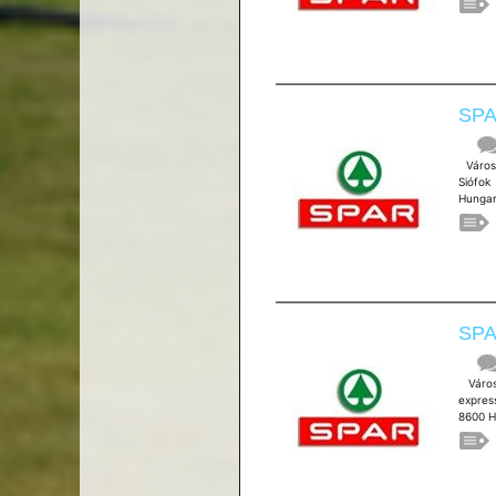
SPAR
Város:
Siófok
Hungar
SPA
Város:
expres
8600 H