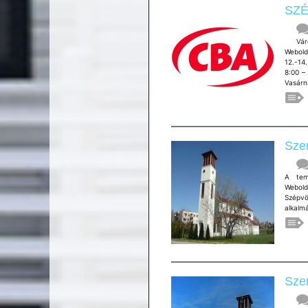
SZÉ
Város:
Webold
12.-14
8:00 –
Vasárn
Szen
A temp
Webold
Szépvö
alkalmá
Sze