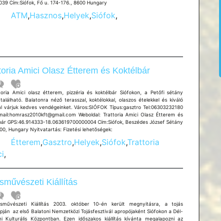
039 Cím:Siófok, Fő u. 174-176., 8600 Hungary
ATM
,
Hasznos
,
Helyek
,
Siófok
,
toria Amici Olasz Étterem és Koktélbár
toria Amici olasz étterem, pizzéria és koktélbár Siófokon, a Petőfi sétány
alálható. Balatonra néző terasszal, koktélokkal, olaszos ételekkel és kiváló
al várjuk kedves vendégeinket. Város:SIÓFOK Típus:gasztro Tel:06303232180
mail:homrasz2010kft@gmail.com Weboldal: Trattoria Amici Olasz Étterem és
bár GPS:46.914333-18.063619700000004 Cím:Siófok, Beszédes József Sétány
00, Hungary Nyitvatartás: Fizetési lehetõségek:
Étterem
,
Gasztro
,
Helyek
,
Siófok
,
Trattoria
i
,
sművészeti Kiállítás
sművészeti Kiállítás 2003. október 10­-én került megnyitásra, a tojás
pján ­ az első Balatoni Nemzetközi Tojásfesztivál apropójaként Siófokon a Dél-
ni Kulturális Központban. Ezen időszakos kiállítás kívánta megalapozni az