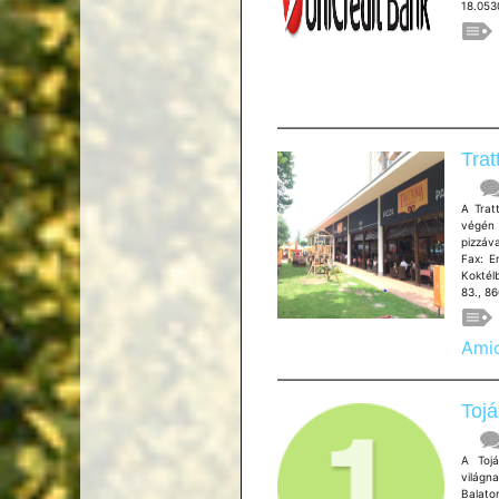
18.053
Trat
A Trat
végén t
pizzáv
Fax: E
Koktél
83., 86
Amic
Tojá
A Tojá
világna
Balato