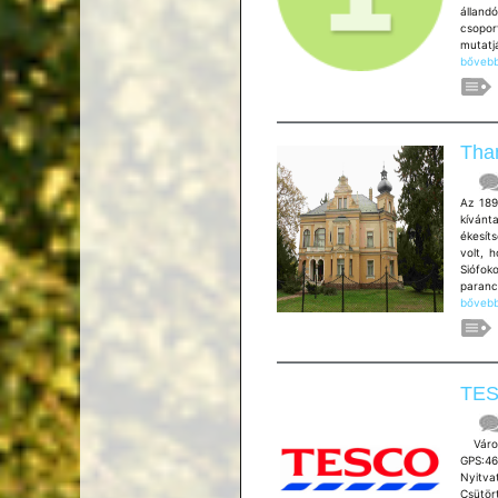
állandó
csopor
mutatj
bővebb
Than
Az 189
kívánt
ékesít
volt, h
Siófo
paranc
bővebb
TES
Város:
GPS:4
Nyitva
Csütör