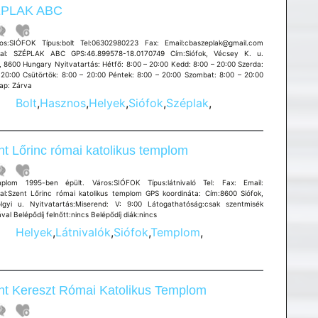
PLAK ABC
SIÓFOK Típus:bolt Tel:06302980223 Fax: Email:cbaszeplak@gmail.com
al: SZÉPLAK ABC GPS:46.899578-18.0170749 Cím:Siófok, Vécsey K. u.
., 8600 Hungary Nyitvatartás: Hétfő: 8:00 – 20:00 Kedd: 8:00 – 20:00 Szerda:
 20:00 Csütörtök: 8:00 – 20:00 Péntek: 8:00 – 20:00 Szombat: 8:00 – 20:00
ap: Zárva
Bolt
,
Hasznos
,
Helyek
,
Siófok
,
Széplak
,
t Lőrinc római katolikus templom
lom 1995-ben épült. Város:SIÓFOK Típus:látnivaló Tel: Fax: Email:
al:Szent Lőrinc római katolikus templom GPS koordináta: Cím:8600 Siófok,
lgyi u. Nyitvatartás:Miserend: V: 9:00 Látogathatóság:csak szentmisék
val Belépődíj felnőtt:nincs Belépődíj diák:nincs
Helyek
,
Látnivalók
,
Siófok
,
Templom
,
nt Kereszt Római Katolikus Templom