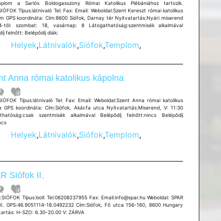
plom a Sarlós Boldogasszony Római Katolikus Plébániához tartozik.
IÓFOK Típus:látnivaló Tel: Fax: Email: Weboldal:Szent Kereszt római katolikus
m GPS koordináta: Cím:8600 Siófok, Darnay tér Nyitvatartás:Nyári miserend
 4-től: szombat: 18, vasárnap: 8 Látogathatóság:szentmisék alkalmával
íj felnőtt: Belépődíj diák:
Helyek
,
Látnivalók
,
Siófok
,
Templom
,
t Anna római katolikus kápolna
SIÓFOK Típus:látnivaló Tel: Fax: Email: Weboldal:Szent Anna római katolikus
a GPS koordináta: Cím:Siófok, Akácfa utca Nyitvatartás:Miserend, V: 11:30
thatóság:csak szentmisék alkalmával Belépődíj felnőtt:nincs Belépődíj
ncs
Helyek
,
Látnivalók
,
Siófok
,
Templom
,
 Siófok II.
SIÓFOK Típus:bolt Tel:06208237955 Fax: Email:info@spar.hu Weboldal: SPAR
 II. GPS:46.9051114-18.0492232 Cím:Siófok, Fő utca 156-160, 8600 Hungary
tartás: H-SZO: 6.30-20.00 V: ZÁRVA