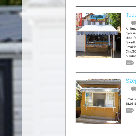
Tequ
A Tequ
gyorsé
több fa
faka
Email:
Cím:Si
buliidő
Szép
Vár
Email:
18.011