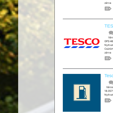
zárva
TES
Város:
GPS:4
Nyitva
Csütör
zárva
Tesc
Város:
18.05
Nyitvat