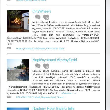
On2Wheels
Minőségi hegyi, trekking, cross és városi kerékpárok, 20”-os, 24”-
os, 26”-os és 28”-os kerékmérettel, felnőtteknek és gyerekeknek
egyaránt, valamint ”CROOZER” kerékpár utánfutók bérbeadása.
Egyéb kiegészítőkért (világítás, táskák, bukósisak, SPD pedál,
stb…) külön árat nem számítunk fel. Város:RÉVFÜLÖP
Típus:kerékpár Tel:06304077796 Fax: Email: Weboldal: On2Wheels GPS:46.8297294-
17.6372768999999 Cím:Révfülöp, Halász utca 37, 8253 Hungary Nyitvatartás:9:00-
19:00
Helyek
,
Kerékpár
,
On2Wheels
,
REVFULOP
,
Sport
,
Napfénystrand élményfürdő
Napfény strand homokos partja egyedülálló a Balaton parti
települései között. Balatonlelle minden évben tartogat valami új
szenzációt vendégei számára! 2006 nyarától a Napfény
Strandon homokos vízparttal várja a családokat. Nálunk
kényelmesen és biztonságosan pihenhet kisgyermekeivel együtt!
Város:Balatonlelle Típus:strand Tel:0685351520 Fax: Email: Weboldal: Napfénystrand
élményfürdő GPS:46.789582-17.695193 Cím:Balatonlelle, Napospart utca, 8638 Hungary
Napfénystrand
Nyitvatartás:9:00-20:00 Belépődíj felnőtt:600,- Ft …
bővebben...
→
élményfürdő
BALATONLELLE
,
Helyek
,
Napfény
,
Sport
,
Strand
,
Napfény Hotel Balatonlelle