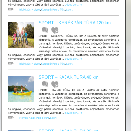
és nagyok, csoportok vagy párok számára. Buszos zöldturista célpontjaink elsősorban
SPORT
kényelmesen, vagy a többet látni vágyókat …
bővebben...
→
–
biciklizés
,
Helyek
,
Kerékpár
,
Pelso Túra
,
Sport
,
KERÉKPÁR
TÚRA
40
SPORT – KERÉKPÁR TÚRA 120 km
km
SPORT – KERÉKPÁR TÚRA 120 km A Balaton az aktív turizmus
központja. A változatos domborzat, az elvehetetlen panoráma, a
barlangok, források, kilátók, tanösvények, gyógynövényes kertek,
történelmi községközpontok, templomok, és egyéb látnivalók
sokasága valós értéket és maradandó emléket jelentenek kicsik
és nagyok, csoportok vagy párok számára. Buszos zöldturista célpontjaink elsősorban
SPORT
kényelmesen, vagy a többet látni vágyókat …
bővebben...
→
–
biciklizés
,
Helyek
,
Kerékpár
,
Pelso Túra
,
Sport
,
KERÉKPÁR
TÚRA
120
SPORT – KAJAK TÚRA 40 km
km
SPORT – KAJAK TÚRA 40 km A Balaton az aktív turizmus
központja. A változatos domborzat, az elvehetetlen panoráma, a
barlangok, források, kilátók, tanösvények, gyógynövényes kertek,
történelmi községközpontok, templomok, és egyéb látnivalók
sokasága valós értéket és maradandó emléket jelentenek kicsik
és nagyok, csoportok vagy párok számára. Buszos zöldturista célpontjaink elsősorban
SPORT
kényelmesen, vagy a többet látni vágyókat …
bővebben...
→
–
Helyek
,
Kajak
,
Pelso Túra
,
Sport
,
KAJAK
TÚRA
40