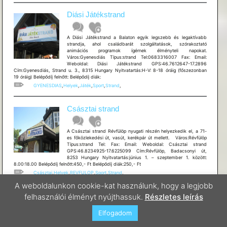
Diási Játékstrand
A Diási Játékstrand a Balaton egyik legszebb és legaktívabb
strandja, ahol családbarát szolgáltatások, szórakoztató
animációs programok ígérnek élményteli napokat.
Város:Gyenesdiás Típus:strand Tel:0683316007 Fax: Email:
Weboldal: Diási Játékstrand GPS:46.7612647-17.2896
Cím:Gyenesdiás, Strand u. 3., 8315 Hungary Nyitvatartás:H-V: 8-18 óráig (főszezonban
19 óráig) Belépődíj felnőtt: Belépődíj diák:
GYENESDIAS
,
Helyek
,
Játék
,
Sport
,
Strand
,
Császtai strand
A Császtai strand Révfülöp nyugati részén helyezkedik el, a 71-
es főközlekedési út, vasút, kerékpár út mellett. Város:Révfülöp
Típus:strand Tel: Fax: Email: Weboldal: Császtai strand
GPS:46.8234925-17.6225099 Cím:Révfülöp, Badacsonyi út,
8253 Hungary Nyitvatartás:június 1. – szeptember 1. között:
8.00:18.00 Belépődíj felnőtt:450,- Ft Belépődíj diák:250,- Ft
Császtai
,
Helyek
,
REVFULOP
,
Sport
,
Strand
,
A weboldalunkon cookie-kat használunk, hogy a legjobb
BRIN-GARÁZS Kerékpárszaküzlet,
felhasználói élményt nyújthassuk.
Részletes leírás
Szerviz és Kölcsönző
Elfogadom