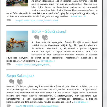
Az elmúlt időszakban többen kerestek olyan ingyenes strandot,
amelyik nagyon közel van egy vasútállomáshoz. Képzelni sem
lehet jobb helyet a kényelmes spórolásra az Aranyparti
szabadstrand keleti részének a Halápy János utca és a Csúszda
utca közötti részénél. Az unokákkal strandolni akaró nyugdíjas nagyszülők így akár még a
Siófok
fővárosból is minden kiadás nélkül elugorhatnak egy fürdésre …
bővebben...
→
–
Helyek
,
Siófok
,
Sport
,
Strand
,
szabadstrand
,
Szabadstrand
a
pesti
Siófok – Sóstói strand
vonathoz
–
Aranypart
A város második legnagyobb fizetős fürdőjét a város keleti
szélétől másfél kilométerre találjuk. Egy félszigetként kialakított
földterületen helyezkedik el, közvetlenül a parton végigfutó
Baross útról nyílik. A bejárat mellett és belül is több üzlet,
kölcsönző és más szolgáltató működik, minden, a strandon
szükséges kényelmi és pénzt szedő szolgáltatás megtalálható. Kosárlabda és
Siófok
röplabdapálya van kialakítva, a …
bővebben...
→
–
Helyek
,
Siófok
,
Sóstó
,
Sport
,
Strand
,
Sóstói
strand
Serpa Kalandpark
Parkunk 2003-ban nyitott meg Balatonfűzfőn a Balatoni bob pálya és a Balaton uszoda
tőszomszédságában. Célunk röviden összefoglalható: természetes mozgásformák,
természetes környezetben. Hat éves kortól a fizikai aktivitás végéig várjuk a csúszni,
mászni, lőni vágyó kedves vendégeinket. Mászótornyunkon, már két-három éves
korosztálynak is van lehetősége kipróbálni ügyességét, bátorságát. Eszközeink
Serpa
kialakításánál arra törekedtünk, hogy minden egészséges felnőtt …
bővebben...
→
Kalandpark
BALATONFŰZFŐ
,
Helyek
,
Kalandpark
,
Sport
,