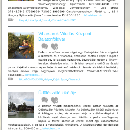
és szolgáltatása igazi élményt nyújt a család minden tagjának.
Város:Vonyarcvashegy Típus:strand Tel:0683348131 Fax:
Email:strand@vonyarcvashegy.hu Weboldal: Vonyarcvashegy – Lido strand
GPS:46.7549147999999-17.3109018999999 Cím:Vonyarcvashegy, Fürdő u. 1., 8314
Vonyarcvashegy
Hungary Nyitvatartás:június 1 – szeptember 15.: 8:00-18:00 …
bővebben...
→
–
Helyek
,
Lido
,
Sport
,
Strand
,
VONYARCVASHEGY
,
Lido
strand
Viharsarok Vitorlás Központ
Balatonföldvár
Fedezd fel a Balaton szépségeit egy túrakajakkal. Bár szívügyünk
a szörfözés és a vitorlázás, szélcsend esetén a kajak a legjobb
eszköz egy jó balatoni vízitúrához. Egyedülálló módon a Tihanyi-
félsziget közelsége miatt itt át lehet evezni a déliről az északi
partra. Kajakkal számos olyan helyszín elérhető (nádasok, természetvédelmi területek),
amelyek autóval vagy nagyhajóval megközelíthetetlenek. Város:BALATONFÖLDVÁR
Viharsarok
Típus:kajak …
bővebben...
→
Vitorlás
BALATONFÖLDVÁR
,
Helyek
,
Kajak
,
Sport
,
Viharsarok
,
Központ
Balatonföldvár
Üdülőszálló kikötője
A Balaton nyugati medencéjének északi partján található az
Üdülőszálló Révfülöp kikötője. Az üdülőszálló kikötői épületében
6 kétágyas szoba, és étterem várja a szállóvendégeket. A
kikötőnek saját strandja van. Kikötés a partra merőlegesen,
bójára. A tervek szerint az északi mólót egy úszópontonnal
meghosszabbítják, s ez lesz a vendéghajók kikötőhelye. A kikötőbejárattól dél-délkeleti
Üdülőszálló
irányban kb. 300-400 m …
bővebben...
→