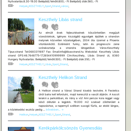
Nyitvatartás:8.30-19.00 Belépődíj felnőtt:800,- Ft Belépődíj diák:560,- Ft
Helyek
,
KESZTHELY
,
Sport
,
Strand
,
városi
,
Keszthely Libás strand
Az elmúlt évek fejlesztéseinek köszönhetően megújult
vizesblokkok, igényes kiszolgáló egységek épültek a strandon
melynek közvetlen közelségében, 2004 óta üzemel a Phoenix
vitorláskikötő. Esténként funky, latin és progresszív zene
szórakoztatja a strandra látogatókat. Város:Keszthely
Típus:strand Tel:0683311697 Fax: Email:info@libasstrand.hu Weboldal: Keszthely Libás
strand GPS:46.7648775-17.2654410999999 Cím:Keszthely, Libás Strand út, 8360
Hungary Nyitvatartás: Belépődíj felnőtt:500,- Ft Belépődíj diák:350,- Ft
Helyek
,
KESZTHELY
,
Libás
,
Sport
,
Strand
,
Keszthely Helikon Strand
A Helikon strand a Városi Strand kisebb testvére. A Festetics
útról balra kell lefordulni, majd keresztül a vasúti átjárón. A kocsit
lerakni a parkolóban, és irány a víz! Ami persze kora reggel vagy
késő délután a legjobb. 19.000 m2 szabad zöldterület a
napozáshoz, a napernyő szélben susogó fűzfa, az ebéd lángos,
Keszthely
a közlekedési eszköz pedig …
bővebben...
→
Helikon
Helikon
,
Helyek
,
KESZTHELY
,
Sport
,
Strand
,
Strand
Kerékpárkölcsönzés Gyenesdiás