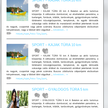
SPORT – KAJAK TÚRA 20 km
km
SPORT – KAJAK TÚRA 20 km A Balaton az aktív turizmus
központja. A változatos domborzat, az elvehetetlen panoráma, a
barlangok, források, kilátók, tanösvények, gyógynövényes kertek,
történelmi községközpontok, templomok, és egyéb látnivalók
sokasága valós értéket és maradandó emléket jelentenek kicsik
és nagyok, csoportok vagy párok számára. Buszos zöldturista célpontjaink elsősorban
SPORT
kényelmesen, vagy a többet látni vágyókat …
bővebben...
→
–
Helyek
,
Kajak
,
Pelso Túra
,
Sport
,
KAJAK
TÚRA
20
SPORT – KAJAK TÚRA 10 km
km
SPORT – KAJAK TÚRA 10 km A Balaton az aktív turizmus
központja. A változatos domborzat, az elvehetetlen panoráma, a
barlangok, források, kilátók, tanösvények, gyógynövényes kertek,
történelmi községközpontok, templomok, és egyéb látnivalók
sokasága valós értéket és maradandó emléket jelentenek kicsik
és nagyok, csoportok vagy párok számára. Buszos zöldturista célpontjaink elsősorban
SPORT
kényelmesen, vagy a többet látni vágyókat …
bővebben...
→
–
Helyek
,
Kajak
,
Pelso Túra
,
Sport
,
KAJAK
TÚRA
10
SPORT – GYALOGOS TÚRA 5 km
km
SPORT – GYALOGOS TÚRA 5 km A Balaton az aktív turizmus
központja. A változatos domborzat, az elvehetetlen panoráma, a
barlangok, források, kilátók, tanösvények, gyógynövényes kertek,