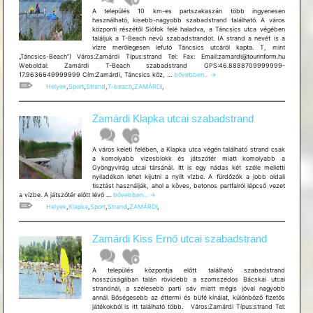
A település 10 km-es partszakaszán több ingyenesen
használható, kisebb-nagyobb szabadstrand található. A város
központi részétől Siófok felé haladva, a Táncsics utca végében
találjuk a T-Beach nevü szabadstrandot. (A strand a nevét is a
vízre merőlegesen lefutó Táncsics utcáról kapta. T, mint
„Táncsics-Beach”) Város:Zamárdi Típus:strand Tel: Fax: Email:zamardi@tourinform.hu
Weboldal: Zamárdi T-Beach szabadstrand GPS:46.8888709999999-
Zamárdi
17.9636649999999 Cím:Zamárdi, Táncsics köz, …
bővebben...
→
T-
Helyek
,
Sport
,
Strand
,
T-beach
,
ZAMÁRDI
,
Beach
szabadstrand
Zamárdi Klapka utcai szabadstrand
A város keleti felében, a Klapka utca végén található strand csak
a komolyabb vizesblokk és játszótér miatt komolyabb a
Gyöngyvirág utcai társánál. Itt is egy nádas két széle melletti
nyiladékon lehet kijutni a nyílt vízbe. A fürdőzők a jobb oldali
tisztást használják, ahol a köves, betonos partfalról lépcső vezet
Zamárdi
a vízbe. A játszótér előtt lévő …
bővebben...
→
Klapka
Helyek
,
Klapka
,
Sport
,
Strand
,
ZAMÁRDI
,
utcai
szabadstrand
Zamárdi Kiss Ernő utcai szabadstrand
A település központja előtt található szabadstrand
hosszúságában talán rövidebb a szomszédos Bácskai utcai
strandnál, a szélesebb parti sáv miatt mégis jóval nagyobb
annál. Bőségesebb az éttermi és büfé kínálat, különböző fizetős
játékokból is itt található több. Város:Zamárdi Típus:strand Tel: