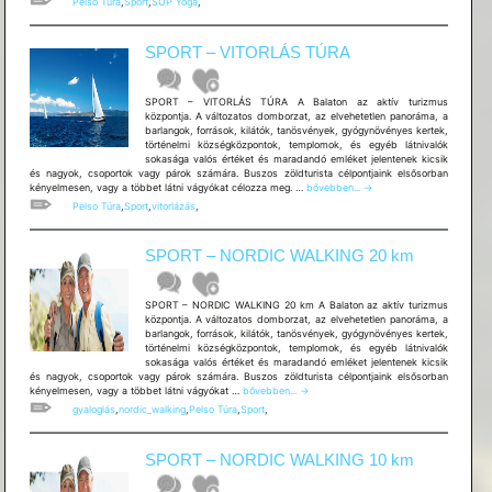
Pelso Túra
,
Sport
,
SUP Yoga
,
VÍZI
JÓGA
SPORT – VITORLÁS TÚRA
SPORT – VITORLÁS TÚRA A Balaton az aktív turizmus
központja. A változatos domborzat, az elvehetetlen panoráma, a
barlangok, források, kilátók, tanösvények, gyógynövényes kertek,
történelmi községközpontok, templomok, és egyéb látnivalók
sokasága valós értéket és maradandó emléket jelentenek kicsik
és nagyok, csoportok vagy párok számára. Buszos zöldturista célpontjaink elsősorban
SPORT
kényelmesen, vagy a többet látni vágyókat célozza meg. …
bővebben...
→
–
Pelso Túra
,
Sport
,
vitorlázás
,
VITORLÁS
TÚRA
SPORT – NORDIC WALKING 20 km
SPORT – NORDIC WALKING 20 km A Balaton az aktív turizmus
központja. A változatos domborzat, az elvehetetlen panoráma, a
barlangok, források, kilátók, tanösvények, gyógynövényes kertek,
történelmi községközpontok, templomok, és egyéb látnivalók
sokasága valós értéket és maradandó emléket jelentenek kicsik
és nagyok, csoportok vagy párok számára. Buszos zöldturista célpontjaink elsősorban
SPORT
kényelmesen, vagy a többet látni vágyókat …
bővebben...
→
–
gyaloglás
,
nordic_walking
,
Pelso Túra
,
Sport
,
NORDIC
WALKING
20
SPORT – NORDIC WALKING 10 km
km