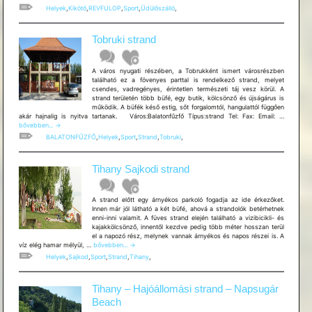
kikötője
Helyek
,
Kikötő
,
REVFULOP
,
Sport
,
Üdülőszálló
,
Tobruki strand
A város nyugati részében, a Tobrukként ismert városrészben
található ez a fövenyes parttal is rendelkező strand, melyet
csendes, vadregényes, érintetlen természeti táj vesz körül. A
strand területén több büfé, egy butik, kölcsönző és újságárus is
működik. A büfék késő estig, sőt forgalomtól, hangulattól függően
Tobruki
akár hajnalig is nyitva tartanak. Város:Balatonfűzfő Típus:strand Tel: Fax: Email: …
strand
bővebben...
→
BALATONFŰZFŐ
,
Helyek
,
Sport
,
Strand
,
Tobruki
,
Tihany Sajkodi strand
A strand előtt egy árnyékos parkoló fogadja az ide érkezőket.
Innen már jól látható a két büfé, ahová a strandolók betérhetnek
enni-inni valamit. A füves strand elején található a vizibicikli- és
kajakkölcsönző, innentől kezdve pedig több méter hosszan terül
el a napozó rész, melynek vannak árnyékos és napos részei is. A
Tihany
víz elég hamar mélyül, …
bővebben...
→
Sajkodi
Helyek
,
Sajkod
,
Sport
,
Strand
,
Tihany
,
strand
Tihany – Hajóállomási strand – Napsugár
Beach