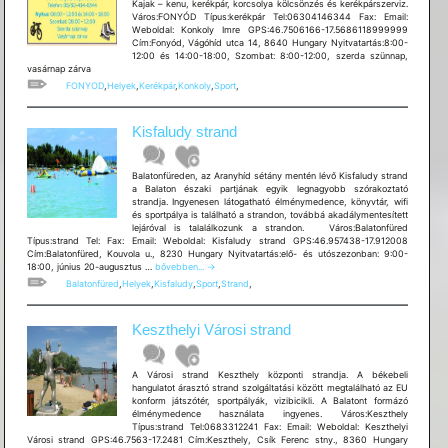
Kajak – kenu, kerékpár, korcsolya kölcsönzés és kerékpárszerviz.
Város:FONYÓD Típus:kerékpár Tel:06304146344 Fax: Email:
Weboldal: Konkoly Imre GPS:46.7506166-17.5686118999999
Cím:Fonyód, Vágóhíd utca 14, 8640 Hungary Nyitvatartás:8:00-
12:00 és 14:00-18:00, Szombat: 8:00-12:00, szerda szünnap,
vasárnap zárva
FONYOD
,
Helyek
,
Kerékpár
,
Konkoly
,
Sport
,
Kisfaludy strand
Balatonfüreden, az Aranyhíd sétány mentén lévő Kisfaludy strand
a Balaton északi partjának egyik legnagyobb szórakoztató
strandja. Ingyenesen látogatható élménymedence, könyvtár, wifi
és sportpálya is található a strandon, továbbá akadálymentesített
lejáróval is talalálkozunk a strandon. Város:Balatonfüred
Típus:strand Tel: Fax: Email: Weboldal: Kisfaludy strand GPS:46.957438-17.912008
Cím:Balatonfüred, Kouvola u., 8230 Hungary Nyitvatartás:elő- és utószezonban: 9:00-
Kisfaludy
18:00, június 20-augusztus …
bővebben...
→
strand
Balatonfüred
,
Helyek
,
Kisfaludy
,
Sport
,
Strand
,
Keszthelyi Városi strand
A Városi strand Keszthely központi strandja. A békebeli
hangulatot árasztó strand szolgáltatási között megtalálható az EU
konform játszótér, sportpályák, vizibicikli. A Balatont formázó
élménymedence használata ingyenes. Város:Keszthely
Típus:strand Tel:0683312241 Fax: Email: Weboldal: Keszthelyi
Városi strand GPS:46.7563-17.2481 Cím:Keszthely, Csík Ferenc stny., 8360 Hungary