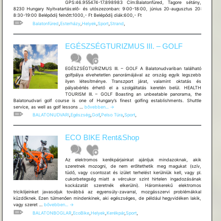
GPS:46.955474-17.898983 Cím:Balatonfüred, Tagore sétány,
8230 Hungary Nyitvatartás:elő- és utószezonban: 9:00-18:00, június 20-augusztus 20:
8:30-19:00 Belépődíj felnőtt:1000,- Ft Belépődíj diák:600,- Ft
Balatonfüred
,
Esterházy
,
Helyek
,
Sport
,
Strand
,
EGÉSZSÉGTURIZMUS III. – GOLF
EGÉSZSÉGTURIZMUS III. – GOLF A Balatonudvariban található
golfpálya elvehetetlen panorámájával az ország egyik legszebb
ilyen létesítménye. Transzport járat, valamint oktatás és
pályabérlés érhető el a szolgáltatás keretén belül. HEALTH
TOURISM III. – GOLF Boasting an unbeatable panorama, the
Balatonudvari golf course is one of Hungary’s finest golfing establishments. Shuttle
EGÉSZSÉGTURIZMUS
service, as well as golf lessons …
bővebben...
→
III.
BALATONUDVARI
,
Egészség
,
Golf
,
Pelso Túra
,
Sport
,
–
GOLF
ECO BIKE Rent&Shop
Az elektromos kerékpárjainkat ajánljuk mindazoknak, akik
szeretnek mozogni, de nem erőltethetik meg magukat (szív,
tüdő, vagy csontozat és izület terhelést kerülniük kell, vagy pl.
cukorbetegség miatt a vércukor szint hirtelen ingadozásának
kockázatát szeretnék elkerülni). Háromkerekű elektromos
triciklijeinket javasoljuk továbbá az egyensúly-zavarral, mozgásszervi problémákkal
küzdőknek. Ezen túlmenően mindenkinek, aki egészséges, de például hegyvidéken lakik,
ECO
vagy szeret …
bővebben...
→
BIKE
BALATONBOGLAR
,
EcoBike
,
Helyek
,
Kerékpár
,
Sport
,
Rent&Shop