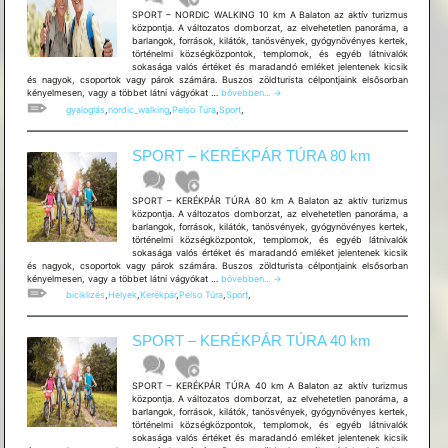
SPORT – NORDIC WALKING 10 km A Balaton az aktív turizmus
központja. A változatos domborzat, az elvehetetlen panoráma, a
barlangok, források, kilátók, tanösvények, gyógynövényes kertek,
történelmi községközpontok, templomok, és egyéb látnivalók
sokasága valós értéket és maradandó emléket jelentenek kicsik
és nagyok, csoportok vagy párok számára. Buszos zöldturista célpontjaink elsősorban
SPORT
kényelmesen, vagy a többet látni vágyókat …
bővebben...
→
–
gyaloglás
,
nordic_walking
,
Pelso Túra
,
Sport
,
NORDIC
WALKING
10
SPORT – KERÉKPÁR TÚRA 80 km
km
SPORT – KERÉKPÁR TÚRA 80 km A Balaton az aktív turizmus
központja. A változatos domborzat, az elvehetetlen panoráma, a
barlangok, források, kilátók, tanösvények, gyógynövényes kertek,
történelmi községközpontok, templomok, és egyéb látnivalók
sokasága valós értéket és maradandó emléket jelentenek kicsik
és nagyok, csoportok vagy párok számára. Buszos zöldturista célpontjaink elsősorban
SPORT
kényelmesen, vagy a többet látni vágyókat …
bővebben...
→
–
biciklizés
,
Helyek
,
Kerékpár
,
Pelso Túra
,
Sport
,
KERÉKPÁR
TÚRA
80
SPORT – KERÉKPÁR TÚRA 40 km
km
SPORT – KERÉKPÁR TÚRA 40 km A Balaton az aktív turizmus
központja. A változatos domborzat, az elvehetetlen panoráma, a
barlangok, források, kilátók, tanösvények, gyógynövényes kertek,
történelmi községközpontok, templomok, és egyéb látnivalók
sokasága valós értéket és maradandó emléket jelentenek kicsik