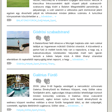
részén, Keszthely és a történelmi szigligeti öböl között fekszik. A
klasszikus linkscourseként épült vízparti pályát szakaszról-
szakaszra végig kíséri a Balaton lélegzetelállító panorámája. A
pályadesign, a szél valamint a változatos parti domborzat jelent
egyben egy élvezhető pályát és kihívásokat minden játékos számára. A turisztikai
Golfclub
környezetnek köszönhetően a …
bővebben...
→
Imperial
BALATONGYOROK
,
Golf
,
Helyek
,
Sport
,
Gödrösi szabadstrand
A Balatonfüred felől érkezve a félsziget bejárata után nem sokkal
találjuk az ingyenesen működő Gödrösi strandot. A közvetlenül a
parton futó út mellett kevés hely van a napozásra, a nagy zaj, a
balesetveszélyes közlekedési helyzetek miatt nem igazán
tartozik a békés helyek közé. A többi tihanyi stranddal
Gödrösi
ellentétben itt napkeltétől napnyugtáig lehet napozni, a hegy …
bővebben...
→
szabadstrand
Gödrösi
,
Helyek
,
Sport
,
Strand
,
Tihany
,
Galérius Fürdő
2006. július 9-től fogadja vendégeit a nemzetközi színvonalú
Galerius Élményfürdő és Wellness Központ, mely Siófok város
fürdőjeként aktív, egészséges kikapcsolódási lehetőséget biztosít
minden korosztály számára. A Galerius római császárról
elnevezett, egész évben nyitva tartó fedett élményfürdő és
wellness központ nevéhez méltóan a római fürdők hangulatát idézi, az élet szépségét,
Galérius
szeretetét, egyfajta életörömöt sugározva. Siófok város …
bővebben...
→
Fürdő
Helyek
,
Siófok
,
Sport
,
Strand
,