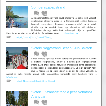
TÚRA
10
Somosi szabadstrand
km
A hajóállomástól a rév felé továbbhaladva, a balról lévő villákat,
szállodákat elhagyva érjük el a Somosi-öböl szélén fürdésre
használt partszakaszt. Keskeny betonplázs lejáró, az út másik
oldalán egy jól kiépített büfé, egy alumínium falú elbújó az
öltözéshez és egy WC-blokk zuhannyal várja a nyaralókat.
Somosi
Parkolni az erdő és az út közötti szűk területen lehet. …
bővebben...
→
szabadstrand
Helyek
,
Somosi
,
Sport
,
Strand
,
Tihany
,
Siófoki Nagystrand Beach Club Balaton
Siófok mindig nyüzsgő Petőfi sétányával párhuzamosan húzódik
a Siófoki Nagystrand, amely a Balaton part legnépszerűbb
strandja. Az óriási parkos területen, mindenféle extra szolgáltatás
gondoskodik a strandolók szórakozásáról. Ez egy szuper hely,
ahol a nappal és az este között csak az ég színe változik. A
Siófoki
nappal is bulis fizetős strand este fantasztikus hangulatú party helyként várja …
Nagystra
bővebben...
→
Beach
Helyek
,
Nagystrand
,
Siófok
,
Sport
,
Strand
,
Club
Balaton
Siófok – Szabadstrand a pesti vonathoz –
Aranypart