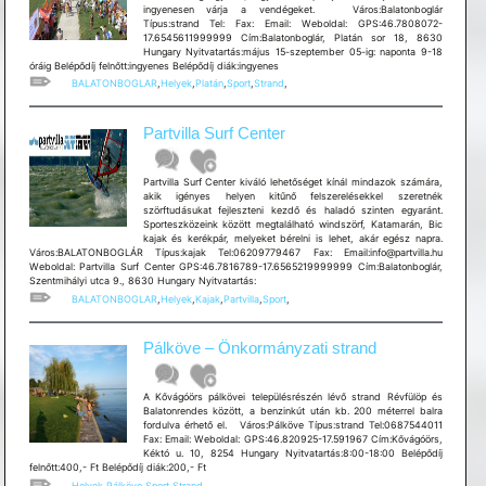
ingyenesen várja a vendégeket. Város:Balatonboglár
Típus:strand Tel: Fax: Email: Weboldal: GPS:46.7808072-
17.6545611999999 Cím:Balatonboglár, Platán sor 18, 8630
Hungary Nyitvatartás:május 15-szeptember 05-ig: naponta 9-18
óráig Belépődíj felnőtt:ingyenes Belépődíj diák:ingyenes
BALATONBOGLAR
,
Helyek
,
Platán
,
Sport
,
Strand
,
Partvilla Surf Center
Partvilla Surf Center kiváló lehetőséget kínál mindazok számára,
akik igényes helyen kitűnő felszerelésekkel szeretnék
szörftudásukat fejleszteni kezdő és haladó szinten egyaránt.
Sporteszközeink között megtalálható windszörf, Katamarán, Bic
kajak és kerékpár, melyeket bérelni is lehet, akár egész napra.
Város:BALATONBOGLÁR Típus:kajak Tel:06209779467 Fax: Email:info@partvilla.hu
Weboldal: Partvilla Surf Center GPS:46.7816789-17.6565219999999 Cím:Balatonboglár,
Szentmihályi utca 9., 8630 Hungary Nyitvatartás:
BALATONBOGLAR
,
Helyek
,
Kajak
,
Partvilla
,
Sport
,
Pálköve – Önkormányzati strand
A Kővágóörs pálkövei településrészén lévő strand Révfülöp és
Balatonrendes között, a benzinkút után kb. 200 méterrel balra
fordulva érhető el. Város:Pálköve Típus:strand Tel:0687544011
Fax: Email: Weboldal: GPS:46.820925-17.591967 Cím:Kővágóörs,
Kéktó u. 10, 8254 Hungary Nyitvatartás:8:00-18:00 Belépődíj
felnőtt:400,- Ft Belépődíj diák:200,- Ft
Helyek
,
Pálköve
,
Sport
,
Strand
,