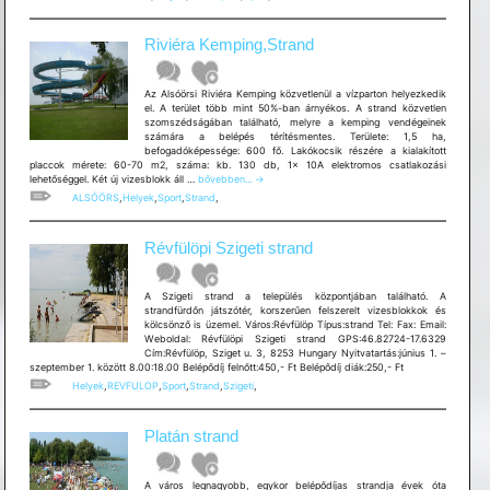
Riviéra Kemping,Strand
Az Alsóörsi Riviéra Kemping közvetlenül a vízparton helyezkedik
el. A terület több mint 50%-ban árnyékos. A strand közvetlen
szomszédságában található, melyre a kemping vendégeinek
számára a belépés térítésmentes. Területe: 1,5 ha,
befogadóképessége: 600 fő. Lakókocsik részére a kialakított
placcok mérete: 60-70 m2, száma: kb. 130 db, 1x 10A elektromos csatlakozási
Riviéra
lehetőséggel. Két új vizesblokk áll …
bővebben...
→
Kemping,Strand
ALSÓÖRS
,
Helyek
,
Sport
,
Strand
,
Révfülöpi Szigeti strand
A Szigeti strand a település központjában található. A
strandfürdőn játszótér, korszerűen felszerelt vizesblokkok és
kölcsönző is üzemel. Város:Révfülöp Típus:strand Tel: Fax: Email:
Weboldal: Révfülöpi Szigeti strand GPS:46.82724-17.6329
Cím:Révfülöp, Sziget u. 3, 8253 Hungary Nyitvatartás:június 1. –
szeptember 1. között 8.00:18.00 Belépődíj felnőtt:450,- Ft Belépődíj diák:250,- Ft
Helyek
,
REVFULOP
,
Sport
,
Strand
,
Szigeti
,
Platán strand
A város legnagyobb, egykor belépődíjas strandja évek óta