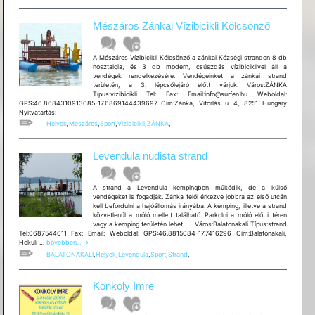
Mészáros Zánkai Vízibicikli Kölcsönző
A Mészáros Vízibicikli Kölcsönző a zánkai Községi strandon 8 db
nosztalgia, és 3 db modern, csúszdás vízibiciklivel áll a
vendégek rendelkezésére. Vendégeinket a zánkai strand
területén, a 3. lépcsőlejáró előtt várjuk. Város:ZÁNKA
Típus:vízibicikli Tel: Fax: Email:info@surfen.hu Weboldal:
GPS:46.8684310913085-17.6869144439697 Cím:Zánka, Vitorlás u. 4, 8251 Hungary
Nyitvatartás:
Helyek
,
Mészáros
,
Sport
,
Vizibicikli
,
ZÁNKA
,
Levendula nudista strand
A strand a Levendula kempingben működik, de a külső
vendégeket is fogadják. Zánka felől érkezve jobbra az első utcán
kell befordulni a hajóállomás irányába. A kemping, illetve a strand
közvetlenül a móló mellett található. Parkolni a móló előtti téren
vagy a kemping területén lehet. Város:Balatonakali Típus:strand
Tel:0687544011 Fax: Email: Weboldal: GPS:46.8815084-17.7416296 Cím:Balatonakali,
Levendula
Hokuli …
bővebben...
→
nudista
BALATONAKALI
,
Helyek
,
Levendula
,
Sport
,
Strand
,
strand
Konkoly Imre