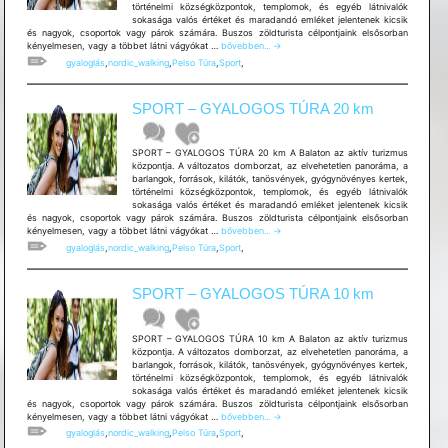
történelmi községközpontok, templomok, és egyéb látnivalók
sokasága valós értéket és maradandó emléket jelentenek kicsik
és nagyok, csoportok vagy párok számára. Buszos zöldturista célpontjaink elsősorban
SPORT
kényelmesen, vagy a többet látni vágyókat …
bővebben...
→
–
gyaloglás
,
nordic_walking
,
Pelso Túra
,
Sport
,
GYALOGOS
TÚRA
5
SPORT – GYALOGOS TÚRA 20 km
km
SPORT – GYALOGOS TÚRA 20 km A Balaton az aktív turizmus
központja. A változatos domborzat, az elvehetetlen panoráma, a
barlangok, források, kilátók, tanösvények, gyógynövényes kertek,
történelmi községközpontok, templomok, és egyéb látnivalók
sokasága valós értéket és maradandó emléket jelentenek kicsik
és nagyok, csoportok vagy párok számára. Buszos zöldturista célpontjaink elsősorban
SPORT
kényelmesen, vagy a többet látni vágyókat …
bővebben...
→
–
gyaloglás
,
nordic_walking
,
Pelso Túra
,
Sport
,
GYALOGOS
TÚRA
20
SPORT – GYALOGOS TÚRA 10 km
km
SPORT – GYALOGOS TÚRA 10 km A Balaton az aktív turizmus
központja. A változatos domborzat, az elvehetetlen panoráma, a
barlangok, források, kilátók, tanösvények, gyógynövényes kertek,
történelmi községközpontok, templomok, és egyéb látnivalók
sokasága valós értéket és maradandó emléket jelentenek kicsik
és nagyok, csoportok vagy párok számára. Buszos zöldturista célpontjaink elsősorban
SPORT
kényelmesen, vagy a többet látni vágyókat …
bővebben...
→
–
gyaloglás
,
nordic_walking
,
Pelso Túra
,
Sport
,
GYALOGOS