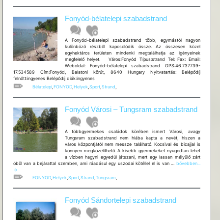
Fonyód-bélatelepi szabadstrand
A Fonyód-bélatelepi szabadstrand több, egymástól nagyon
különböző részből kapcsolódik össze. Az összesen közel
egyhektáros területen mindenki megtalálhatja az igényeinek
megfelelő helyet. Város:Fonyód Típus:strand Tel: Fax: Email:
Weboldal: Fonyód-bélatelepi szabadstrand GPS:46.737739-
17.534589 Cím:Fonyód, Balatoni körút, 8640 Hungary Nyitvatartás: Belépődíj
felnőtt:ingyenes Belépődíj diák:ingyenes
Bélatelepi
,
FONYOD
,
Helyek
,
Sport
,
Strand
,
Fonyód Városi – Tungsram szabadstrand
A többgyermekes családok körében ismert Városi, avagy
Tungsram szabadstrand nem hiába kapta a nevét, hiszen a
város központjától nem messze található. Kocsival és bicajjal is
könnyen megközelíthető. A kisebb gyermekeket nyugodtan lehet
a vízben hagyni egyedül játszani, mert egy lassan mélyülő zárt
Fonyód
öböl van a bejárattal szemben, ami ráadásul egy uszodai kötéllel el is van …
bővebben...
Városi
→
–
FONYOD
,
Helyek
,
Sport
,
Strand
,
Tungsram
,
Tungsram
szabadstrand
Fonyód Sándortelepi szabadstrand