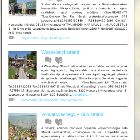
Szabadidőpark vadnyugati hangulatban, a Balaton-felvidéken,
Nemesvitán. Kikapcsolódás, játékos szórakozás az egész
családnak, igazi cowboy módjára. Város:NEMESVITA
Típus:látnivaló Tel: Fax: Email: Weboldal:Westernpark GPS
koordináta:46.8249359130859 | 17.3838043212891 Cím:8311
Nemesvita, Kültelek 051/3 Nyitvatartás: NYITVA MINDEN NAP MÁJUS 1.-től AUGUSZTUS
31.-ig 10-18 óráig Látogathatóság:Szezonális Belépődíj felnőtt:2500 Ft Belépődíj diák:2200
Ft (3 éves kortól)
Helyek
,
Kalandpark
,
NEMESVITA
,
Sport
,
Wesselényi strand
A Wesselényi Strand Balatonalmádi és a Balaton északi partjának
egyik legnagyobb, leghosszabb partszakasszal rendelkező,
fizető strandja. A nyaralókat sok vendéglátó egységgel, pihenési
és sportolási lehetőséggel, EU-konform játszótérrel és ingyenes
animációval várják. Város:Balatonalmádi Típus:strand
Tel:0688432065 Fax:0688431697 Email: Weboldal: Wesselényi strand GPS:46.9864-
17.97554 Cím:Balatonalmádi, Szent István sétány 6., 8220 Hungary Nyitvatartás:május 15-
Wesselényi
szeptember 15. naponta 8.30-19.00 Belépődíj …
bővebben...
→
strand
balatonalmadi
,
Helyek
,
Sport
,
Strand
,
Wesselényi
,
Vonyarcvashegy – Lido strand
A fiatalok körében rendkívül népszerű vonyarcvashegyi Lidó
Strand szörfiskolával, vízisípályával és vízi színpaddal nyújt
egyedi élményt a balatoni strandok közül. Számos rendezvénye