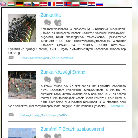
Zánkarika
Kerékpárkölcsönzőnk jó minőségű MTB bringákkal rendelkezik.
Zánkán és környékén házhoz szállítást vállalunk iskolásoknak,
cégeknek, baráti társaságoknak. Város:ZÁNKA Típus:kerékpár
Tel:06209111009 Fax: Email:zankarika@freemail.hu Weboldal:
Zánkarika GPS:46.8824002-17.6891591999999 Cím:Zánka,
Gyermek és Ifjúsági Centrum, 8251 Hungary Nyitvatartás:Nyári szezonban minden nap
09-18-ig.
Helyek
,
Kerékpár
,
Sport
,
ZÁNKA
,
Zánkarika
,
Zánka Községi Strand
A zánkai strand egy 27 ezer m2-es, két bejárattal rendelkező
füves szolgáltató komplexum. Megközelíthető a vasútról és
autóbusz pályaudvarról gyalogosan 5 perc alatt. A 71-es számú
főútról a vasútállomáshoz vezető utcán keresztül lehet elérni. A
fürdő előtt halad el a balatoni biciklikörút is. A strandon belül
Zánka
több fejlesztés eredményeképpen mára megújult a két homokos játszótér, …
bővebben...
Községi
→
Strand
Helyek
,
községi
,
Sport
,
Strand
,
ZÁNKA
,
Zamárdi T-Beach szabadstrand