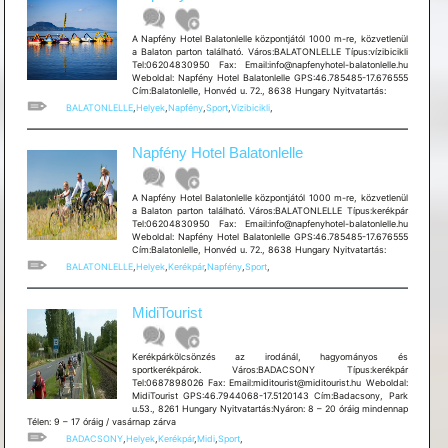
A Napfény Hotel Balatonlelle központjától 1000 m-re, közvetlenül
a Balaton parton található. Város:BALATONLELLE Típus:vízibicikli
Tel:06204830950 Fax: Email:info@napfenyhotel-balatonlelle.hu
Weboldal: Napfény Hotel Balatonlelle GPS:46.785485-17.676555
Cím:Balatonlelle, Honvéd u. 72., 8638 Hungary Nyitvatartás:
BALATONLELLE
,
Helyek
,
Napfény
,
Sport
,
Vizibicikli
,
Napfény Hotel Balatonlelle
A Napfény Hotel Balatonlelle központjától 1000 m-re, közvetlenül
a Balaton parton található. Város:BALATONLELLE Típus:kerékpár
Tel:06204830950 Fax: Email:info@napfenyhotel-balatonlelle.hu
Weboldal: Napfény Hotel Balatonlelle GPS:46.785485-17.676555
Cím:Balatonlelle, Honvéd u. 72., 8638 Hungary Nyitvatartás:
BALATONLELLE
,
Helyek
,
Kerékpár
,
Napfény
,
Sport
,
MidiTourist
Kerékpárkölcsönzés az irodánál, hagyományos és
sportkerékpárok. Város:BADACSONY Típus:kerékpár
Tel:0687898026 Fax: Email:miditourist@miditourist.hu Weboldal:
MidiTourist GPS:46.7944068-17.5120143 Cím:Badacsony, Park
u.53., 8261 Hungary Nyitvatartás:Nyáron: 8 – 20 óráig mindennap
Télen: 9 – 17 óráig / vasárnap zárva
BADACSONY
,
Helyek
,
Kerékpár
,
Midi
,
Sport
,