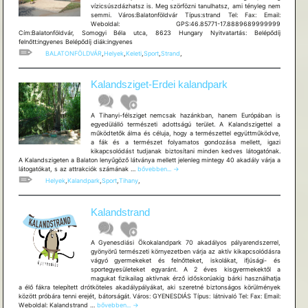
vízicsúszdázhatsz is. Meg szörfözni tanulhatsz, ami tényleg nem
semmi. Város:Balatonföldvár Típus:strand Tel: Fax: Email:
Weboldal: GPS:46.85771-17.8889689999999
Cím:Balatonföldvár, Somogyi Béla utca, 8623 Hungary Nyitvatartás: Belépődíj
felnőtt:ingyenes Belépődíj diák:ingyenes
BALATONFÖLDVÁR
,
Helyek
,
Keleti
,
Sport
,
Strand
,
Kalandsziget-Erdei kalandpark
A Tihanyi-félsziget nemcsak hazánkban, hanem Európában is
egyedülálló természeti adottságú terület. A Kalandszigettel a
működtetők álma és céluja, hogy a természettel együttműködve,
a fák és a természet folyamatos gondozása mellett, igazi
kikapcsolódást tudjanak biztosítani minden kedves látogatónak.
A Kalandszigeten a Balaton lenyűgöző látványa mellett jelenleg mintegy 40 akadály várja a
Kalandsziget-
látogatókat, s az attrakciók számának …
bővebben...
→
Erdei
Helyek
,
Kalandpark
,
Sport
,
Tihany
,
kalandpark
Kalandstrand
A Gyenesdiási Ökokalandpark 70 akadályos pályarendszerrel,
gyönyörű természeti környezetben várja az aktív kikapcsolódásra
vágyó gyermekeket és felnőtteket, iskolákat, ifjúsági- és
sportegyesületeket egyaránt. A 2 éves kisgyermekektől a
magukat fizikailag aktívnak érző időskorúakig bárki használhatja
a élő fákra telepített drótköteles akadálypályákat, aki szeretné biztonságos körülmények
között próbára tenni erejét, bátorságát. Város: GYENESDIÁS Típus: látnivaló Tel: Fax: Email:
Kalandstrand
Weboldal: Kalandstrand …
bővebben...
→