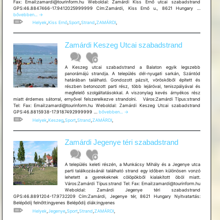
Fax: Email:zamardi@tourinform.hu Weboldal: Zamárdi Kiss Ernő utcai szabadstrand
Zamárdi
GPS:46.8847466-17.9412025999999 Cím:Zamárdi, Kiss Ernő u., 8621 Hungary …
Kiss
bővebben...
→
Ernő
Helyek
,
Kiss Ernő
,
Sport
,
Strand
,
ZAMÁRDI
,
utcai
szabadst
Zamárdi Keszeg Utcai szabadstrand
A Keszeg utcai szabadstrand a Balaton egyik legszebb
panorámájú strandja. A település dél-nyugati sarkán, Szántód
határában található. Gondozott pázsit, vöröskőből épített és
részben betonozott parti rész, több lejáróval, teniszpályával és
megfelelő szolgáltatásokkal. A viszonylag kevés árnyékos rész
miatt érdemes sátorral, ernyővel felszerelkezve strandolni. Város:Zamárdi Típus:strand
Tel: Fax: Email:zamardi@tourinform.hu Weboldal: Zamárdi Keszeg Utcai szabadstrand
Zamárdi
GPS:46.8815938-17.9187492999999 …
bővebben...
→
Keszeg
Helyek
,
Keszeg
,
Sport
,
Strand
,
ZAMÁRDI
,
Utcai
szabadstrand
Zamárdi Jegenye téri szabadstrand
A település keleti részén, a Munkácsy Mihály és a Jegenye utca
parti találkozásánál található strand egy időben különösen vonzó
lehetett a gyerekeknek cölöpökből kialakított öböl miatt.
Város:Zamárdi Típus:strand Tel: Fax: Email:zamardi@tourinform.hu
Weboldal: Zamárdi Jegenye téri szabadstrand
GPS:46.8891204-17.9732209 Cím:Zamárdi, Jegenye tér, 8621 Hungary Nyitvatartás:
Belépődíj felnőtt:ingyenes Belépődíj diák:ingyenes
Helyek
,
Jegenye
,
Sport
,
Strand
,
ZAMÁRDI
,