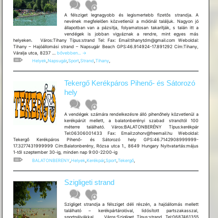
A félsziget legnagyobb és legismertebb fizetős strandja. A
nevének megfelelően közvetlenül a mólónál találjuk. Nagyon jó
állapotban van a pázsitja, folyamatosan takarítják, s talán itt a
vendégek is jobban vigyáznak a rendre, mint egyes más
helyeken. Város:Tihany Típus:strand Tel: Fax: Email:tihanytdm@gmail.com Weboldal:
Tihany – Hajóállomási strand – Napsugár Beach GPS:46.914924-17.891292 Cím:Tihany,
Tihany
Váralja utca, 8237 …
bővebben...
→
–
Helyek
,
Napsugár
,
Sport
,
Strand
,
Tihany
,
Hajóállomási
strand
–
Tekergő Kerékpáros Pihenő- és Sátorozó
Napsugár
Beach
hely
A vendégek számára rendelkezésre álló pihenőhely közvetlenül a
kerékpárút mellett, a balatonberényi szabad strandtól 100
méterre található. Város:BALATONBERÉNY Típus:kerékpár
Tel:06306001433 Fax: Email:zohorv@freemail.hu Weboldal:
Tekergő Kerékpáros Pihenő- és Sátorozó hely GPS:46.7142908999999-
17.3277431999999 Cím:Balatonberény, Rózsa utca 1., 8649 Hungary Nyitvatartás:május
1-től szeptember 30-ig, minden nap 9:00-22:00-ig
BALATONBERENY
,
Helyek
,
Kerékpár
,
Sport
,
Tekergő
,
Szigligeti strand
Szigliget strandja a félsziget déli részén, a hajóállomás mellett
található – kerékpártárolóval, lidósított partszakasszal,
sportpályákkal. Város:Szigliget Típus:strand Tel:0687461355