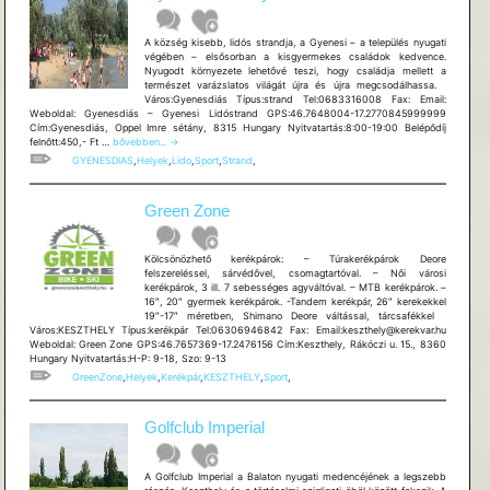
A község kisebb, lidós strandja, a Gyenesi – a település nyugati
végében – elsősorban a kisgyermekes családok kedvence.
Nyugodt környezete lehetővé teszi, hogy családja mellett a
természet varázslatos világát újra és újra megcsodálhassa.
Város:Gyenesdiás Típus:strand Tel:0683316008 Fax: Email:
Weboldal: Gyenesdiás – Gyenesi Lidóstrand GPS:46.7648004-17.2770845999999
Cím:Gyenesdiás, Oppel Imre sétány, 8315 Hungary Nyitvatartás:8:00-19:00 Belépődíj
Gyenesdiás
felnőtt:450,- Ft …
bővebben...
→
–
GYENESDIAS
,
Helyek
,
Lido
,
Sport
,
Strand
,
Gyenesi
Lidóstrand
Green Zone
Kölcsönözhető kerékpárok: – Túrakerékpárok Deore
felszereléssel, sárvédővel, csomagtartóval. – Női városi
kerékpárok, 3 ill. 7 sebességes agyváltóval. – MTB kerékpárok. –
16″, 20″ gyermek kerékpárok. -Tandem kerékpár, 26″ kerekekkel
19″-17″ méretben, Shimano Deore váltással, tárcsafékkel
Város:KESZTHELY Típus:kerékpár Tel:06306946842 Fax: Email:keszthely@kerekvar.hu
Weboldal: Green Zone GPS:46.7657369-17.2476156 Cím:Keszthely, Rákóczi u. 15., 8360
Hungary Nyitvatartás:H-P: 9-18, Szo: 9-13
GreenZone
,
Helyek
,
Kerékpár
,
KESZTHELY
,
Sport
,
Golfclub Imperial
A Golfclub Imperial a Balaton nyugati medencéjének a legszebb