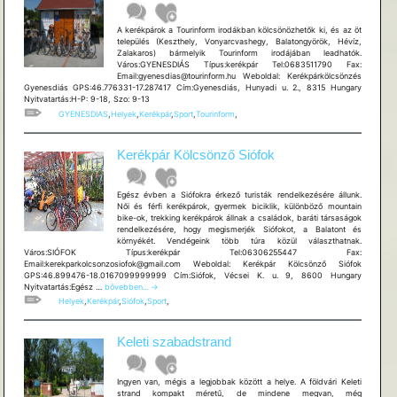
A kerékpárok a Tourinform irodákban kölcsönözhetők ki, és az öt
település (Keszthely, Vonyarcvashegy, Balatongyörök, Hévíz,
Zalakaros) bármelyik Tourinform irodájában leadhatók.
Város:GYENESDIÁS Típus:kerékpár Tel:0683511790 Fax:
Email:gyenesdias@tourinform.hu Weboldal: Kerékpárkölcsönzés
Gyenesdiás GPS:46.776331-17.287417 Cím:Gyenesdiás, Hunyadi u. 2., 8315 Hungary
Nyitvatartás:H-P: 9-18, Szo: 9-13
GYENESDIAS
,
Helyek
,
Kerékpár
,
Sport
,
Tourinform
,
Kerékpár Kölcsönző Siófok
Egész évben a Siófokra érkező turisták rendelkezésére állunk.
Női és férfi kerékpárok, gyermek biciklik, különböző mountain
bike-ok, trekking kerékpárok állnak a családok, baráti társaságok
rendelkezésére, hogy megismerjék Siófokot, a Balatont és
környékét. Vendégeink több túra közül választhatnak.
Város:SIÓFOK Típus:kerékpár Tel:06306255447 Fax:
Email:kerekparkolcsonzosiofok@gmail.com Weboldal: Kerékpár Kölcsönző Siófok
GPS:46.899476-18.0167099999999 Cím:Siófok, Vécsei K. u. 9, 8600 Hungary
Kerékpár
Nyitvatartás:Egész …
bővebben...
→
Kölcsönző
Helyek
,
Kerékpár
,
Siófok
,
Sport
,
Siófok
Keleti szabadstrand
Ingyen van, mégis a legjobbak között a helye. A földvári Keleti
strand kompakt méretű, de mindene megvan, még