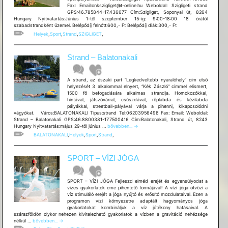
Fax: Email:onkszigliget@t-online.hu Weboldal: Szigligeti strand
GPS:46.785844-17.436677 Cím:Szigliget, Soponyai út, 8264
Hungary Nyitvatartás:Június 1-től szeptember 15-ig: 9:00-18:00 18 órától
szabadstrandként üzemel. Belépődíj felnőtt:600,- Ft Belépődíj diák:300,- Ft
Helyek
,
Sport
,
Strand
,
SZIGLIGET
,
Strand – Balatonakali
A strand, az északi part “Legkedveltebb nyaralóhely” cím első
helyezését 3 alkalommal elnyert, “Kék Zászló” címmel elismert,
1500 fő befogadására alkalmas strandja. Homokozókkal,
hintával, játszóvárral, csúszdával, röplabda és kézilabda
pályákkal, streetball-pályával várja a pihenni, kikapcsolódni
vágyókat. Város:BALATONAKALI Típus:strand Tel:06203956498 Fax: Email: Weboldal:
Strand – Balatonakali GPS:46.8800381-17.7500416 Cím:Balatonakali, Strand út, 8243
Strand
Hungary Nyitvatartás:május 29-től június …
bővebben...
→
–
BALATONAKALI
,
Helyek
,
Sport
,
Strand
,
Balatonakali
SPORT – VÍZI JÓGA
SPORT – VÍZI JÓGA Fejleszd elméd erejét és egyensúlyodat a
vizes gyakorlatok eme pihentető formájával! A vízi jóga ötvözi a
víz stimuláló erejét a jóga nyújtó és erősítő mozdulataival. Ezen a
programon vízi környezetre adaptált hagyományos jóga
gyakorlatokat kombináljuk a víz jótékony hatásaival. A
szárazföldön olykor nehezen kivitelezhető gyakorlatok a vízben a gravitáció nehézsége
SPORT
nélkül …
bővebben...
→
–