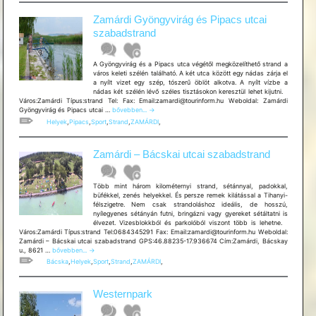
Zamárdi Gyöngyvirág és Pipacs utcai
szabadstrand
A Gyöngyvirág és a Pipacs utca végétől megközelíthető strand a
város keleti szélén található. A két utca között egy nádas zárja el
a nyílt vizet egy szép, tószerű öblöt alkotva. A nyílt vízbe a
nádas két szélén lévő széles tisztásokon keresztül lehet kijutni.
Város:Zamárdi Típus:strand Tel: Fax: Email:zamardi@tourinform.hu Weboldal: Zamárdi
Zamárdi
Gyöngyvirág és Pipacs utcai …
bővebben...
→
Gyöngyvirág
Helyek
,
Pipacs
,
Sport
,
Strand
,
ZAMÁRDI
,
és
Pipacs
utcai
Zamárdi – Bácskai utcai szabadstrand
szabadstrand
Több mint három kilométernyi strand, sétánnyal, padokkal,
büfékkel, zenés helyekkel. És persze remek kilátással a Tihanyi-
félszigetre. Nem csak strandoláshoz ideális, de hosszú,
nyílegyenes sétányán futni, bringázni vagy gyereket sétáltatni is
élvezet. Vizesblokkból és parkolóból viszont több is lehetne.
Város:Zamárdi Típus:strand Tel:0684345291 Fax: Email:zamardi@tourinform.hu Weboldal:
Zamárdi – Bácskai utcai szabadstrand GPS:46.88235-17.936674 Cím:Zamárdi, Bácskay
Zamárdi
u., 8621 …
bővebben...
→
–
Bácska
,
Helyek
,
Sport
,
Strand
,
ZAMÁRDI
,
Bácskai
utcai
szabadstrand
Westernpark