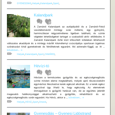
GYENESDIAS
,
Helyek
,
Kalandpark
,
Sport
,
Kalandpark
A Zamárdi Kalandpark az autópályától és a Zamárdi-Felső
vasútállomástól mintegy száz méterre, egy gyönyörű,
harmincötezer négyzetméteres ligetben található, és szinte
végtelen lehetőségeket tartogat a szabadidő aktív eltöltésére. A
Zamárdi Kalandpark ősfái közt kifeszített köteleken létrehozott
változatos akadályok és a mintegy másfél kilométernyi csúszópálya sportosan izgalmas
Kalandpa
szórakozást kínál gyerekeknek és felnőtteknek egyaránt. Aki adrenalin-függő, az itt …
bővebben...
→
Helyek
,
Kalandpark
,
Sport
,
ZAMÁRDI
,
Hévízi-tó
Hévízen a természetes gyógyítás és az egészségmegőrzés
szinte minden eleme megtalálható, melyek apró részecskeként
egymáshoz illeszkedve kerek egészet alkotnak. Ez a kerek egész
egyszóval úgy írható le, hogy egészség. Az elemeknek
önmagukban is gyógyító hatásuk van, de az együttes jelenlét
magasabb hatékonysággal alkalmazható a gyógyítás, rehabilitáció és az
Hévízi-
egészségmegőrzés során egyaránt. Ha Hévíz, akkor a …
bővebben...
→
tó
Helyek
,
HEVIZ
,
Sport
,
Strand
,
Gyenesdiás – Gyenesi Lidóstrand