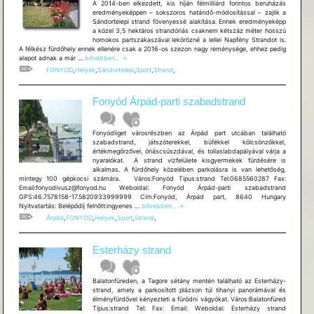
A 2014-ben elkezdett, kis híján félmilliárd forintos beruházás
eredményeképpen – sokszoros határidő-módosítással – zajlik a
Sándortelepi strand fövenyessé alakítása. Ennek eredményeképp
a közel 3,5 hektáros strandóriás csaknem kétszáz méter hosszú
homokos partszakaszával lekörözné a lellei Napfény Strandot is.
A félkész fürdőhely ennek ellenére csak a 2016-os szezon nagy reménysége, ehhez pedig
Fonyód
alapot adnak a már …
bővebben...
→
Sándortelepi
FONYOD
,
Helyek
,
Sándortelepi
,
Sport
,
Strand
,
szabadstrand
Fonyód Árpád-parti szabadstrand
Fonyódliget városrészben az Árpád part utcában található
szabadstrand, játszóterekkel, büfékkel kölcsönzőkkel,
értékmegőrzővel, óriáscsúszdával, és tollaslabdapályával várja a
nyaralókat. A strand vízfelülete kisgyermekek fürdésére is
alkalmas. A fürdőhely közelében parkolásra is van lehetőség,
mintegy 100 gépkocsi számára. Város:Fonyód Típus:strand Tel:0685560287 Fax:
Email:fonyodivusz@fonyod.hu Weboldal: Fonyód Árpád-parti szabadstrand
GPS:46.7578158-17.5820933999999 Cím:Fonyód, Árpád part, 8640 Hungary
Fonyód
Nyitvatartás: Belépődíj felnőtt:ingyenes …
bővebben...
→
Árpád-
Árpád
,
FONYOD
,
Helyek
,
Sport
,
Strand
,
parti
szabadstrand
Esterházy strand
Balatonfüreden, a Tagore sétány mentén található az Esterházy-
strand, amely a parkosított plázson túl tihanyi panorámával és
élményfürdővel kényezteti a fürödni vágyókat. Város:Balatonfüred
Típus:strand Tel: Fax: Email: Weboldal: Esterházy strand