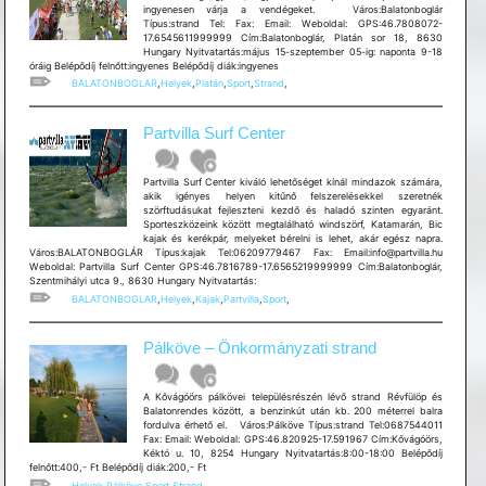
ingyenesen várja a vendégeket. Város:Balatonboglár
Típus:strand Tel: Fax: Email: Weboldal: GPS:46.7808072-
17.6545611999999 Cím:Balatonboglár, Platán sor 18, 8630
Hungary Nyitvatartás:május 15-szeptember 05-ig: naponta 9-18
óráig Belépődíj felnőtt:ingyenes Belépődíj diák:ingyenes
BALATONBOGLAR
,
Helyek
,
Platán
,
Sport
,
Strand
,
Partvilla Surf Center
Partvilla Surf Center kiváló lehetőséget kínál mindazok számára,
akik igényes helyen kitűnő felszerelésekkel szeretnék
szörftudásukat fejleszteni kezdő és haladó szinten egyaránt.
Sporteszközeink között megtalálható windszörf, Katamarán, Bic
kajak és kerékpár, melyeket bérelni is lehet, akár egész napra.
Város:BALATONBOGLÁR Típus:kajak Tel:06209779467 Fax: Email:info@partvilla.hu
Weboldal: Partvilla Surf Center GPS:46.7816789-17.6565219999999 Cím:Balatonboglár,
Szentmihályi utca 9., 8630 Hungary Nyitvatartás:
BALATONBOGLAR
,
Helyek
,
Kajak
,
Partvilla
,
Sport
,
Pálköve – Önkormányzati strand
A Kővágóörs pálkövei településrészén lévő strand Révfülöp és
Balatonrendes között, a benzinkút után kb. 200 méterrel balra
fordulva érhető el. Város:Pálköve Típus:strand Tel:0687544011
Fax: Email: Weboldal: GPS:46.820925-17.591967 Cím:Kővágóörs,
Kéktó u. 10, 8254 Hungary Nyitvatartás:8:00-18:00 Belépődíj
felnőtt:400,- Ft Belépődíj diák:200,- Ft
Helyek
,
Pálköve
,
Sport
,
Strand
,