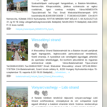
Szabadidőpark vadnyugati hangulatban, a Balaton-felvidéken,
Nemesvitán. Kikapcsolódás, játékos szórakozás az egész
családnak, igazi cowboy módjára. Város:NEMESVITA
Típus:látnivaló Tel: Fax: Email: Weboldal:Westernpark GPS
koordináta:46.8249359130859 | 17.3838043212891 Cím:8311
Nemesvita, Kültelek 051/3 Nyitvatartás: NYITVA MINDEN NAP MÁJUS 1.-től AUGUSZTUS
31.-ig 10-18 óráig Látogathatóság:Szezonális Belépődíj felnőtt:2500 Ft Belépődíj diák:2200
Ft (3 éves kortól)
Helyek
,
Kalandpark
,
NEMESVITA
,
Sport
,
Wesselényi strand
A Wesselényi Strand Balatonalmádi és a Balaton északi partjának
egyik legnagyobb, leghosszabb partszakasszal rendelkező,
fizető strandja. A nyaralókat sok vendéglátó egységgel, pihenési
és sportolási lehetőséggel, EU-konform játszótérrel és ingyenes
animációval várják. Város:Balatonalmádi Típus:strand
Tel:0688432065 Fax:0688431697 Email: Weboldal: Wesselényi strand GPS:46.9864-
17.97554 Cím:Balatonalmádi, Szent István sétány 6., 8220 Hungary Nyitvatartás:május 15-
Wesselényi
szeptember 15. naponta 8.30-19.00 Belépődíj …
bővebben...
→
strand
balatonalmadi
,
Helyek
,
Sport
,
Strand
,
Wesselényi
,
Vonyarcvashegy – Lido strand
A fiatalok körében rendkívül népszerű vonyarcvashegyi Lidó
Strand szörfiskolával, vízisípályával és vízi színpaddal nyújt
egyedi élményt a balatoni strandok közül. Számos rendezvénye