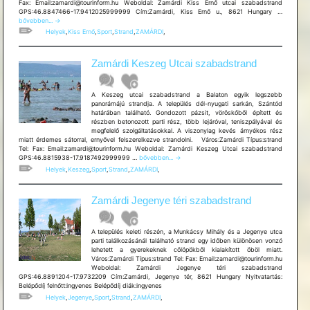
Fax: Email:zamardi@tourinform.hu Weboldal: Zamárdi Kiss Ernő utcai szabadstrand
Zamárdi
GPS:46.8847466-17.9412025999999 Cím:Zamárdi, Kiss Ernő u., 8621 Hungary …
Kiss
bővebben...
→
Ernő
Helyek
,
Kiss Ernő
,
Sport
,
Strand
,
ZAMÁRDI
,
utcai
szabadst
Zamárdi Keszeg Utcai szabadstrand
A Keszeg utcai szabadstrand a Balaton egyik legszebb
panorámájú strandja. A település dél-nyugati sarkán, Szántód
határában található. Gondozott pázsit, vöröskőből épített és
részben betonozott parti rész, több lejáróval, teniszpályával és
megfelelő szolgáltatásokkal. A viszonylag kevés árnyékos rész
miatt érdemes sátorral, ernyővel felszerelkezve strandolni. Város:Zamárdi Típus:strand
Tel: Fax: Email:zamardi@tourinform.hu Weboldal: Zamárdi Keszeg Utcai szabadstrand
Zamárdi
GPS:46.8815938-17.9187492999999 …
bővebben...
→
Keszeg
Helyek
,
Keszeg
,
Sport
,
Strand
,
ZAMÁRDI
,
Utcai
szabadstrand
Zamárdi Jegenye téri szabadstrand
A település keleti részén, a Munkácsy Mihály és a Jegenye utca
parti találkozásánál található strand egy időben különösen vonzó
lehetett a gyerekeknek cölöpökből kialakított öböl miatt.
Város:Zamárdi Típus:strand Tel: Fax: Email:zamardi@tourinform.hu
Weboldal: Zamárdi Jegenye téri szabadstrand
GPS:46.8891204-17.9732209 Cím:Zamárdi, Jegenye tér, 8621 Hungary Nyitvatartás:
Belépődíj felnőtt:ingyenes Belépődíj diák:ingyenes
Helyek
,
Jegenye
,
Sport
,
Strand
,
ZAMÁRDI
,