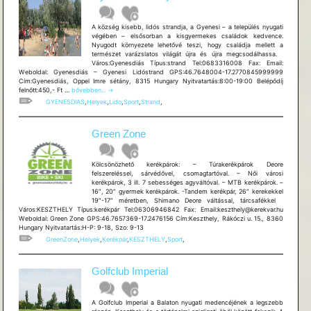
A község kisebb, lidós strandja, a Gyenesi – a település nyugati
végében – elsősorban a kisgyermekes családok kedvence.
Nyugodt környezete lehetővé teszi, hogy családja mellett a
természet varázslatos világát újra és újra megcsodálhassa.
Város:Gyenesdiás Típus:strand Tel:0683316008 Fax: Email:
Weboldal: Gyenesdiás – Gyenesi Lidóstrand GPS:46.7648004-17.2770845999999
Cím:Gyenesdiás, Oppel Imre sétány, 8315 Hungary Nyitvatartás:8:00-19:00 Belépődíj
Gyenesdiás
felnőtt:450,- Ft …
bővebben...
→
–
GYENESDIAS
,
Helyek
,
Lido
,
Sport
,
Strand
,
Gyenesi
Lidóstrand
Green Zone
Kölcsönözhető kerékpárok: – Túrakerékpárok Deore
felszereléssel, sárvédővel, csomagtartóval. – Női városi
kerékpárok, 3 ill. 7 sebességes agyváltóval. – MTB kerékpárok. –
16″, 20″ gyermek kerékpárok. -Tandem kerékpár, 26″ kerekekkel
19″-17″ méretben, Shimano Deore váltással, tárcsafékkel
Város:KESZTHELY Típus:kerékpár Tel:06306946842 Fax: Email:keszthely@kerekvar.hu
Weboldal: Green Zone GPS:46.7657369-17.2476156 Cím:Keszthely, Rákóczi u. 15., 8360
Hungary Nyitvatartás:H-P: 9-18, Szo: 9-13
GreenZone
,
Helyek
,
Kerékpár
,
KESZTHELY
,
Sport
,
Golfclub Imperial
A Golfclub Imperial a Balaton nyugati medencéjének a legszebb