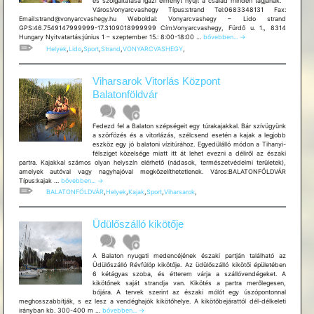
és szolgáltatása igazi élményt nyújt a család minden tagjának.
Város:Vonyarcvashegy Típus:strand Tel:0683348131 Fax:
Email:strand@vonyarcvashegy.hu Weboldal: Vonyarcvashegy – Lido strand
GPS:46.7549147999999-17.3109018999999 Cím:Vonyarcvashegy, Fürdő u. 1., 8314
Vonyarcvashegy
Hungary Nyitvatartás:június 1 – szeptember 15.: 8:00-18:00 …
bővebben...
→
–
Helyek
,
Lido
,
Sport
,
Strand
,
VONYARCVASHEGY
,
Lido
strand
Viharsarok Vitorlás Központ
Balatonföldvár
Fedezd fel a Balaton szépségeit egy túrakajakkal. Bár szívügyünk
a szörfözés és a vitorlázás, szélcsend esetén a kajak a legjobb
eszköz egy jó balatoni vízitúrához. Egyedülálló módon a Tihanyi-
félsziget közelsége miatt itt át lehet evezni a déliről az északi
partra. Kajakkal számos olyan helyszín elérhető (nádasok, természetvédelmi területek),
amelyek autóval vagy nagyhajóval megközelíthetetlenek. Város:BALATONFÖLDVÁR
Viharsarok
Típus:kajak …
bővebben...
→
Vitorlás
BALATONFÖLDVÁR
,
Helyek
,
Kajak
,
Sport
,
Viharsarok
,
Központ
Balatonföldvár
Üdülőszálló kikötője
A Balaton nyugati medencéjének északi partján található az
Üdülőszálló Révfülöp kikötője. Az üdülőszálló kikötői épületében
6 kétágyas szoba, és étterem várja a szállóvendégeket. A
kikötőnek saját strandja van. Kikötés a partra merőlegesen,
bójára. A tervek szerint az északi mólót egy úszópontonnal
meghosszabbítják, s ez lesz a vendéghajók kikötőhelye. A kikötőbejárattól dél-délkeleti
Üdülőszálló
irányban kb. 300-400 m …
bővebben...
→