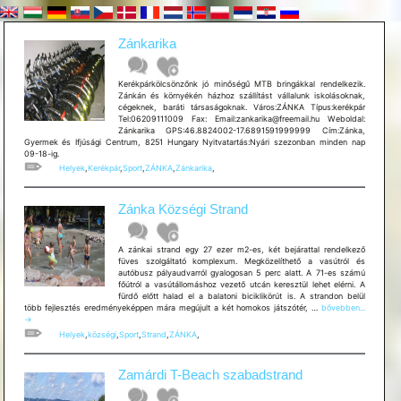
Zánkarika
Kerékpárkölcsönzőnk jó minőségű MTB bringákkal rendelkezik.
Zánkán és környékén házhoz szállítást vállalunk iskolásoknak,
cégeknek, baráti társaságoknak. Város:ZÁNKA Típus:kerékpár
Tel:06209111009 Fax: Email:zankarika@freemail.hu Weboldal:
Zánkarika GPS:46.8824002-17.6891591999999 Cím:Zánka,
Gyermek és Ifjúsági Centrum, 8251 Hungary Nyitvatartás:Nyári szezonban minden nap
09-18-ig.
Helyek
,
Kerékpár
,
Sport
,
ZÁNKA
,
Zánkarika
,
Zánka Községi Strand
A zánkai strand egy 27 ezer m2-es, két bejárattal rendelkező
füves szolgáltató komplexum. Megközelíthető a vasútról és
autóbusz pályaudvarról gyalogosan 5 perc alatt. A 71-es számú
főútról a vasútállomáshoz vezető utcán keresztül lehet elérni. A
fürdő előtt halad el a balatoni biciklikörút is. A strandon belül
Zánka
több fejlesztés eredményeképpen mára megújult a két homokos játszótér, …
bővebben...
Községi
→
Strand
Helyek
,
községi
,
Sport
,
Strand
,
ZÁNKA
,
Zamárdi T-Beach szabadstrand