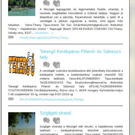
A félsziget legnagyobb és legismertebb fizetős strandja. A
nevének megfelelően közvetlenül a mólónál találjuk. Nagyon jó
állapotban van a pázsitja, folyamatosan takarítják, s talán itt a
vendégek is jobban vigyáznak a rendre, mint egyes más
helyeken. Város:Tihany Típus:strand Tel: Fax: Email:tihanytdm@gmail.com Weboldal:
Tihany – Hajóállomási strand – Napsugár Beach GPS:46.914924-17.891292 Cím:Tihany,
Tihany
Váralja utca, 8237 …
bővebben...
→
–
Helyek
,
Napsugár
,
Sport
,
Strand
,
Tihany
,
Hajóállomási
strand
–
Tekergő Kerékpáros Pihenő- és Sátorozó
Napsugár
Beach
hely
A vendégek számára rendelkezésre álló pihenőhely közvetlenül a
kerékpárút mellett, a balatonberényi szabad strandtól 100
méterre található. Város:BALATONBERÉNY Típus:kerékpár
Tel:06306001433 Fax: Email:zohorv@freemail.hu Weboldal:
Tekergő Kerékpáros Pihenő- és Sátorozó hely GPS:46.7142908999999-
17.3277431999999 Cím:Balatonberény, Rózsa utca 1., 8649 Hungary Nyitvatartás:május
1-től szeptember 30-ig, minden nap 9:00-22:00-ig
BALATONBERENY
,
Helyek
,
Kerékpár
,
Sport
,
Tekergő
,
Szigligeti strand
Szigliget strandja a félsziget déli részén, a hajóállomás mellett
található – kerékpártárolóval, lidósított partszakasszal,
sportpályákkal. Város:Szigliget Típus:strand Tel:0687461355