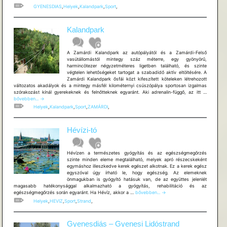
GYENESDIAS
,
Helyek
,
Kalandpark
,
Sport
,
Kalandpark
A Zamárdi Kalandpark az autópályától és a Zamárdi-Felső
vasútállomástól mintegy száz méterre, egy gyönyörű,
harmincötezer négyzetméteres ligetben található, és szinte
végtelen lehetőségeket tartogat a szabadidő aktív eltöltésére. A
Zamárdi Kalandpark ősfái közt kifeszített köteleken létrehozott
változatos akadályok és a mintegy másfél kilométernyi csúszópálya sportosan izgalmas
Kalandpa
szórakozást kínál gyerekeknek és felnőtteknek egyaránt. Aki adrenalin-függő, az itt …
bővebben...
→
Helyek
,
Kalandpark
,
Sport
,
ZAMÁRDI
,
Hévízi-tó
Hévízen a természetes gyógyítás és az egészségmegőrzés
szinte minden eleme megtalálható, melyek apró részecskeként
egymáshoz illeszkedve kerek egészet alkotnak. Ez a kerek egész
egyszóval úgy írható le, hogy egészség. Az elemeknek
önmagukban is gyógyító hatásuk van, de az együttes jelenlét
magasabb hatékonysággal alkalmazható a gyógyítás, rehabilitáció és az
Hévízi-
egészségmegőrzés során egyaránt. Ha Hévíz, akkor a …
bővebben...
→
tó
Helyek
,
HEVIZ
,
Sport
,
Strand
,
Gyenesdiás – Gyenesi Lidóstrand