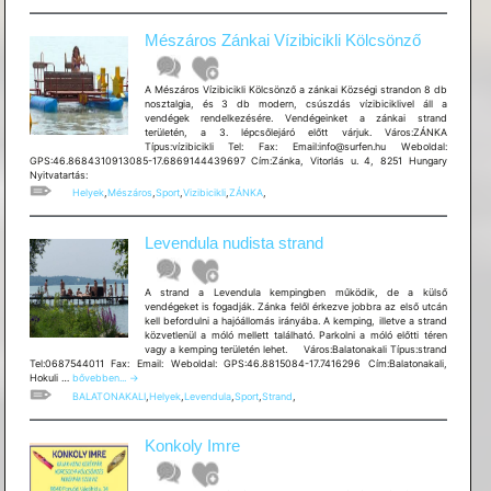
Mészáros Zánkai Vízibicikli Kölcsönző
A Mészáros Vízibicikli Kölcsönző a zánkai Községi strandon 8 db
nosztalgia, és 3 db modern, csúszdás vízibiciklivel áll a
vendégek rendelkezésére. Vendégeinket a zánkai strand
területén, a 3. lépcsőlejáró előtt várjuk. Város:ZÁNKA
Típus:vízibicikli Tel: Fax: Email:info@surfen.hu Weboldal:
GPS:46.8684310913085-17.6869144439697 Cím:Zánka, Vitorlás u. 4, 8251 Hungary
Nyitvatartás:
Helyek
,
Mészáros
,
Sport
,
Vizibicikli
,
ZÁNKA
,
Levendula nudista strand
A strand a Levendula kempingben működik, de a külső
vendégeket is fogadják. Zánka felől érkezve jobbra az első utcán
kell befordulni a hajóállomás irányába. A kemping, illetve a strand
közvetlenül a móló mellett található. Parkolni a móló előtti téren
vagy a kemping területén lehet. Város:Balatonakali Típus:strand
Tel:0687544011 Fax: Email: Weboldal: GPS:46.8815084-17.7416296 Cím:Balatonakali,
Levendula
Hokuli …
bővebben...
→
nudista
BALATONAKALI
,
Helyek
,
Levendula
,
Sport
,
Strand
,
strand
Konkoly Imre