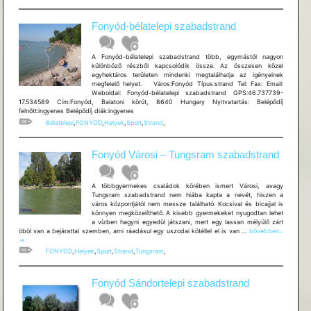
Fonyód-bélatelepi szabadstrand
A Fonyód-bélatelepi szabadstrand több, egymástól nagyon
különböző részből kapcsolódik össze. Az összesen közel
egyhektáros területen mindenki megtalálhatja az igényeinek
megfelelő helyet. Város:Fonyód Típus:strand Tel: Fax: Email:
Weboldal: Fonyód-bélatelepi szabadstrand GPS:46.737739-
17.534589 Cím:Fonyód, Balatoni körút, 8640 Hungary Nyitvatartás: Belépődíj
felnőtt:ingyenes Belépődíj diák:ingyenes
Bélatelepi
,
FONYOD
,
Helyek
,
Sport
,
Strand
,
Fonyód Városi – Tungsram szabadstrand
A többgyermekes családok körében ismert Városi, avagy
Tungsram szabadstrand nem hiába kapta a nevét, hiszen a
város központjától nem messze található. Kocsival és bicajjal is
könnyen megközelíthető. A kisebb gyermekeket nyugodtan lehet
a vízben hagyni egyedül játszani, mert egy lassan mélyülő zárt
Fonyód
öböl van a bejárattal szemben, ami ráadásul egy uszodai kötéllel el is van …
bővebben...
Városi
→
–
FONYOD
,
Helyek
,
Sport
,
Strand
,
Tungsram
,
Tungsram
szabadstrand
Fonyód Sándortelepi szabadstrand