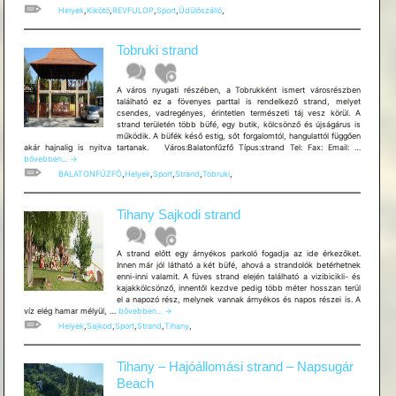
kikötője
Helyek
,
Kikötő
,
REVFULOP
,
Sport
,
Üdülőszálló
,
Tobruki strand
A város nyugati részében, a Tobrukként ismert városrészben
található ez a fövenyes parttal is rendelkező strand, melyet
csendes, vadregényes, érintetlen természeti táj vesz körül. A
strand területén több büfé, egy butik, kölcsönző és újságárus is
működik. A büfék késő estig, sőt forgalomtól, hangulattól függően
Tobruki
akár hajnalig is nyitva tartanak. Város:Balatonfűzfő Típus:strand Tel: Fax: Email: …
strand
bővebben...
→
BALATONFŰZFŐ
,
Helyek
,
Sport
,
Strand
,
Tobruki
,
Tihany Sajkodi strand
A strand előtt egy árnyékos parkoló fogadja az ide érkezőket.
Innen már jól látható a két büfé, ahová a strandolók betérhetnek
enni-inni valamit. A füves strand elején található a vizibicikli- és
kajakkölcsönző, innentől kezdve pedig több méter hosszan terül
el a napozó rész, melynek vannak árnyékos és napos részei is. A
Tihany
víz elég hamar mélyül, …
bővebben...
→
Sajkodi
Helyek
,
Sajkod
,
Sport
,
Strand
,
Tihany
,
strand
Tihany – Hajóállomási strand – Napsugár
Beach