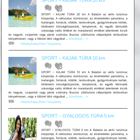
SPORT – KAJAK TÚRA 20 km
km
SPORT – KAJAK TÚRA 20 km A Balaton az aktív turizmus
központja. A változatos domborzat, az elvehetetlen panoráma, a
barlangok, források, kilátók, tanösvények, gyógynövényes kertek,
történelmi községközpontok, templomok, és egyéb látnivalók
sokasága valós értéket és maradandó emléket jelentenek kicsik
és nagyok, csoportok vagy párok számára. Buszos zöldturista célpontjaink elsősorban
SPORT
kényelmesen, vagy a többet látni vágyókat …
bővebben...
→
–
Helyek
,
Kajak
,
Pelso Túra
,
Sport
,
KAJAK
TÚRA
20
SPORT – KAJAK TÚRA 10 km
km
SPORT – KAJAK TÚRA 10 km A Balaton az aktív turizmus
központja. A változatos domborzat, az elvehetetlen panoráma, a
barlangok, források, kilátók, tanösvények, gyógynövényes kertek,
történelmi községközpontok, templomok, és egyéb látnivalók
sokasága valós értéket és maradandó emléket jelentenek kicsik
és nagyok, csoportok vagy párok számára. Buszos zöldturista célpontjaink elsősorban
SPORT
kényelmesen, vagy a többet látni vágyókat …
bővebben...
→
–
Helyek
,
Kajak
,
Pelso Túra
,
Sport
,
KAJAK
TÚRA
10
SPORT – GYALOGOS TÚRA 5 km
km
SPORT – GYALOGOS TÚRA 5 km A Balaton az aktív turizmus
központja. A változatos domborzat, az elvehetetlen panoráma, a
barlangok, források, kilátók, tanösvények, gyógynövényes kertek,