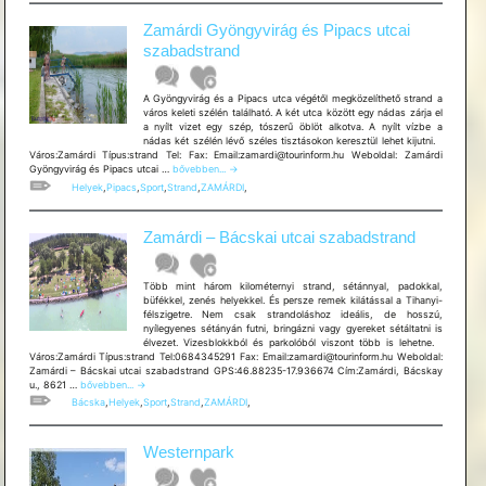
Zamárdi Gyöngyvirág és Pipacs utcai
szabadstrand
A Gyöngyvirág és a Pipacs utca végétől megközelíthető strand a
város keleti szélén található. A két utca között egy nádas zárja el
a nyílt vizet egy szép, tószerű öblöt alkotva. A nyílt vízbe a
nádas két szélén lévő széles tisztásokon keresztül lehet kijutni.
Város:Zamárdi Típus:strand Tel: Fax: Email:zamardi@tourinform.hu Weboldal: Zamárdi
Zamárdi
Gyöngyvirág és Pipacs utcai …
bővebben...
→
Gyöngyvirág
Helyek
,
Pipacs
,
Sport
,
Strand
,
ZAMÁRDI
,
és
Pipacs
utcai
Zamárdi – Bácskai utcai szabadstrand
szabadstrand
Több mint három kilométernyi strand, sétánnyal, padokkal,
büfékkel, zenés helyekkel. És persze remek kilátással a Tihanyi-
félszigetre. Nem csak strandoláshoz ideális, de hosszú,
nyílegyenes sétányán futni, bringázni vagy gyereket sétáltatni is
élvezet. Vizesblokkból és parkolóból viszont több is lehetne.
Város:Zamárdi Típus:strand Tel:0684345291 Fax: Email:zamardi@tourinform.hu Weboldal:
Zamárdi – Bácskai utcai szabadstrand GPS:46.88235-17.936674 Cím:Zamárdi, Bácskay
Zamárdi
u., 8621 …
bővebben...
→
–
Bácska
,
Helyek
,
Sport
,
Strand
,
ZAMÁRDI
,
Bácskai
utcai
szabadstrand
Westernpark