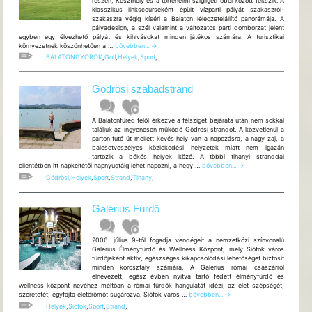
részén, Keszthely és a történelmi szigligeti öböl között fekszik. A
klasszikus linkscourseként épült vízparti pályát szakaszról-
szakaszra végig kíséri a Balaton lélegzetelállító panorámája. A
pályadesign, a szél valamint a változatos parti domborzat jelent
egyben egy élvezhető pályát és kihívásokat minden játékos számára. A turisztikai
Golfclub
környezetnek köszönhetően a …
bővebben...
→
Imperial
BALATONGYOROK
,
Golf
,
Helyek
,
Sport
,
Gödrösi szabadstrand
A Balatonfüred felől érkezve a félsziget bejárata után nem sokkal
találjuk az ingyenesen működő Gödrösi strandot. A közvetlenül a
parton futó út mellett kevés hely van a napozásra, a nagy zaj, a
balesetveszélyes közlekedési helyzetek miatt nem igazán
tartozik a békés helyek közé. A többi tihanyi stranddal
Gödrösi
ellentétben itt napkeltétől napnyugtáig lehet napozni, a hegy …
bővebben...
→
szabadstrand
Gödrösi
,
Helyek
,
Sport
,
Strand
,
Tihany
,
Galérius Fürdő
2006. július 9-től fogadja vendégeit a nemzetközi színvonalú
Galerius Élményfürdő és Wellness Központ, mely Siófok város
fürdőjeként aktív, egészséges kikapcsolódási lehetőséget biztosít
minden korosztály számára. A Galerius római császárról
elnevezett, egész évben nyitva tartó fedett élményfürdő és
wellness központ nevéhez méltóan a római fürdők hangulatát idézi, az élet szépségét,
Galérius
szeretetét, egyfajta életörömöt sugározva. Siófok város …
bővebben...
→
Fürdő
Helyek
,
Siófok
,
Sport
,
Strand
,