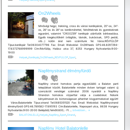
On2Wheels
Minőségi hegyi, trekking, cross és városi kerékpárok, 20”-os, 24”-
os, 26”-os és 28”-os kerékmérettel, felnőtteknek és gyerekeknek
egyaránt, valamint ”CROOZER” kerékpár utánfutók bérbeadása.
Egyéb kiegészítőkért (világítás, táskák, bukósisak, SPD pedál,
stb…) külön árat nem számítunk fel. Város:RÉVFÜLÖP
Típus:kerékpár Tel:06304077796 Fax: Email: Weboldal: On2Wheels GPS:46.8297294-
17.6372768999999 Cím:Révfülöp, Halász utca 37, 8253 Hungary Nyitvatartás:9:00-
19:00
Helyek
,
Kerékpár
,
On2Wheels
,
REVFULOP
,
Sport
,
Napfénystrand élményfürdő
Napfény strand homokos partja egyedülálló a Balaton parti
települései között. Balatonlelle minden évben tartogat valami új
szenzációt vendégei számára! 2006 nyarától a Napfény
Strandon homokos vízparttal várja a családokat. Nálunk
kényelmesen és biztonságosan pihenhet kisgyermekeivel együtt!
Város:Balatonlelle Típus:strand Tel:0685351520 Fax: Email: Weboldal: Napfénystrand
élményfürdő GPS:46.789582-17.695193 Cím:Balatonlelle, Napospart utca, 8638 Hungary
Napfénystrand
Nyitvatartás:9:00-20:00 Belépődíj felnőtt:600,- Ft …
bővebben...
→
élményfürdő
BALATONLELLE
,
Helyek
,
Napfény
,
Sport
,
Strand
,
Napfény Hotel Balatonlelle