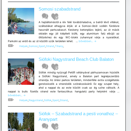
TÚRA
10
Somosi szabadstrand
km
A hajóállomástól a rév felé továbbhaladva, a balról lévő villákat,
szállodákat elhagyva érjük el a Somosi-öböl szélén fürdésre
használt partszakaszt. Keskeny betonplázs lejáró, az út másik
oldalán egy jól kiépített büfé, egy alumínium falú elbújó az
öltözéshez és egy WC-blokk zuhannyal várja a nyaralókat.
Somosi
Parkolni az erdő és az út közötti szűk területen lehet. …
bővebben...
→
szabadstrand
Helyek
,
Somosi
,
Sport
,
Strand
,
Tihany
,
Siófoki Nagystrand Beach Club Balaton
Siófok mindig nyüzsgő Petőfi sétányával párhuzamosan húzódik
a Siófoki Nagystrand, amely a Balaton part legnépszerűbb
strandja. Az óriási parkos területen, mindenféle extra szolgáltatás
gondoskodik a strandolók szórakozásáról. Ez egy szuper hely,
ahol a nappal és az este között csak az ég színe változik. A
Siófoki
nappal is bulis fizetős strand este fantasztikus hangulatú party helyként várja …
Nagystra
bővebben...
→
Beach
Helyek
,
Nagystrand
,
Siófok
,
Sport
,
Strand
,
Club
Balaton
Siófok – Szabadstrand a pesti vonathoz –
Aranypart