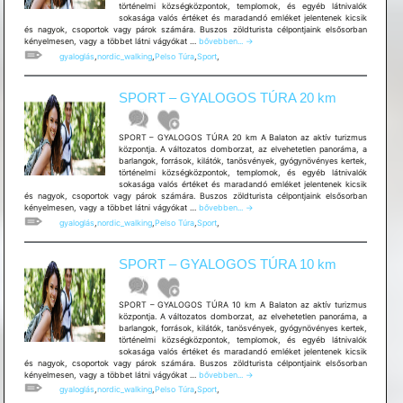
történelmi községközpontok, templomok, és egyéb látnivalók
sokasága valós értéket és maradandó emléket jelentenek kicsik
és nagyok, csoportok vagy párok számára. Buszos zöldturista célpontjaink elsősorban
SPORT
kényelmesen, vagy a többet látni vágyókat …
bővebben...
→
–
gyaloglás
,
nordic_walking
,
Pelso Túra
,
Sport
,
GYALOGOS
TÚRA
5
SPORT – GYALOGOS TÚRA 20 km
km
SPORT – GYALOGOS TÚRA 20 km A Balaton az aktív turizmus
központja. A változatos domborzat, az elvehetetlen panoráma, a
barlangok, források, kilátók, tanösvények, gyógynövényes kertek,
történelmi községközpontok, templomok, és egyéb látnivalók
sokasága valós értéket és maradandó emléket jelentenek kicsik
és nagyok, csoportok vagy párok számára. Buszos zöldturista célpontjaink elsősorban
SPORT
kényelmesen, vagy a többet látni vágyókat …
bővebben...
→
–
gyaloglás
,
nordic_walking
,
Pelso Túra
,
Sport
,
GYALOGOS
TÚRA
20
SPORT – GYALOGOS TÚRA 10 km
km
SPORT – GYALOGOS TÚRA 10 km A Balaton az aktív turizmus
központja. A változatos domborzat, az elvehetetlen panoráma, a
barlangok, források, kilátók, tanösvények, gyógynövényes kertek,
történelmi községközpontok, templomok, és egyéb látnivalók
sokasága valós értéket és maradandó emléket jelentenek kicsik
és nagyok, csoportok vagy párok számára. Buszos zöldturista célpontjaink elsősorban
SPORT
kényelmesen, vagy a többet látni vágyókat …
bővebben...
→
–
gyaloglás
,
nordic_walking
,
Pelso Túra
,
Sport
,
GYALOGOS