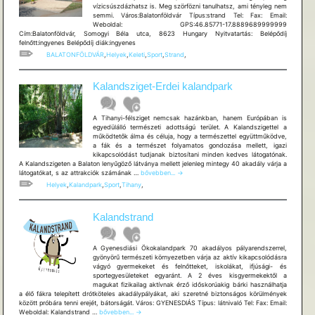
vízicsúszdázhatsz is. Meg szörfözni tanulhatsz, ami tényleg nem
semmi. Város:Balatonföldvár Típus:strand Tel: Fax: Email:
Weboldal: GPS:46.85771-17.8889689999999
Cím:Balatonföldvár, Somogyi Béla utca, 8623 Hungary Nyitvatartás: Belépődíj
felnőtt:ingyenes Belépődíj diák:ingyenes
BALATONFÖLDVÁR
,
Helyek
,
Keleti
,
Sport
,
Strand
,
Kalandsziget-Erdei kalandpark
A Tihanyi-félsziget nemcsak hazánkban, hanem Európában is
egyedülálló természeti adottságú terület. A Kalandszigettel a
működtetők álma és céluja, hogy a természettel együttműködve,
a fák és a természet folyamatos gondozása mellett, igazi
kikapcsolódást tudjanak biztosítani minden kedves látogatónak.
A Kalandszigeten a Balaton lenyűgöző látványa mellett jelenleg mintegy 40 akadály várja a
Kalandsziget-
látogatókat, s az attrakciók számának …
bővebben...
→
Erdei
Helyek
,
Kalandpark
,
Sport
,
Tihany
,
kalandpark
Kalandstrand
A Gyenesdiási Ökokalandpark 70 akadályos pályarendszerrel,
gyönyörű természeti környezetben várja az aktív kikapcsolódásra
vágyó gyermekeket és felnőtteket, iskolákat, ifjúsági- és
sportegyesületeket egyaránt. A 2 éves kisgyermekektől a
magukat fizikailag aktívnak érző időskorúakig bárki használhatja
a élő fákra telepített drótköteles akadálypályákat, aki szeretné biztonságos körülmények
között próbára tenni erejét, bátorságát. Város: GYENESDIÁS Típus: látnivaló Tel: Fax: Email:
Kalandstrand
Weboldal: Kalandstrand …
bővebben...
→