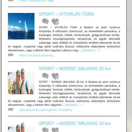
Pelso Túra
,
Sport
,
SUP Yoga
,
VÍZI
JÓGA
SPORT – VITORLÁS TÚRA
SPORT – VITORLÁS TÚRA A Balaton az aktív turizmus
központja. A változatos domborzat, az elvehetetlen panoráma, a
barlangok, források, kilátók, tanösvények, gyógynövényes kertek,
történelmi községközpontok, templomok, és egyéb látnivalók
sokasága valós értéket és maradandó emléket jelentenek kicsik
és nagyok, csoportok vagy párok számára. Buszos zöldturista célpontjaink elsősorban
SPORT
kényelmesen, vagy a többet látni vágyókat célozza meg. …
bővebben...
→
–
Pelso Túra
,
Sport
,
vitorlázás
,
VITORLÁS
TÚRA
SPORT – NORDIC WALKING 20 km
SPORT – NORDIC WALKING 20 km A Balaton az aktív turizmus
központja. A változatos domborzat, az elvehetetlen panoráma, a
barlangok, források, kilátók, tanösvények, gyógynövényes kertek,
történelmi községközpontok, templomok, és egyéb látnivalók
sokasága valós értéket és maradandó emléket jelentenek kicsik
és nagyok, csoportok vagy párok számára. Buszos zöldturista célpontjaink elsősorban
SPORT
kényelmesen, vagy a többet látni vágyókat …
bővebben...
→
–
gyaloglás
,
nordic_walking
,
Pelso Túra
,
Sport
,
NORDIC
WALKING
20
SPORT – NORDIC WALKING 10 km
km