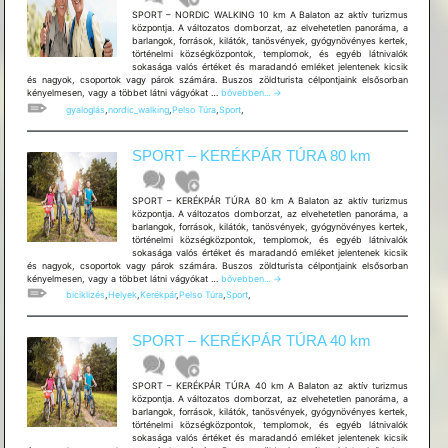
SPORT – NORDIC WALKING 10 km A Balaton az aktív turizmus
központja. A változatos domborzat, az elvehetetlen panoráma, a
barlangok, források, kilátók, tanösvények, gyógynövényes kertek,
történelmi községközpontok, templomok, és egyéb látnivalók
sokasága valós értéket és maradandó emléket jelentenek kicsik
és nagyok, csoportok vagy párok számára. Buszos zöldturista célpontjaink elsősorban
SPORT
kényelmesen, vagy a többet látni vágyókat …
bővebben...
→
–
gyaloglás
,
nordic_walking
,
Pelso Túra
,
Sport
,
NORDIC
WALKING
10
SPORT – KERÉKPÁR TÚRA 80 km
km
SPORT – KERÉKPÁR TÚRA 80 km A Balaton az aktív turizmus
központja. A változatos domborzat, az elvehetetlen panoráma, a
barlangok, források, kilátók, tanösvények, gyógynövényes kertek,
történelmi községközpontok, templomok, és egyéb látnivalók
sokasága valós értéket és maradandó emléket jelentenek kicsik
és nagyok, csoportok vagy párok számára. Buszos zöldturista célpontjaink elsősorban
SPORT
kényelmesen, vagy a többet látni vágyókat …
bővebben...
→
–
biciklizés
,
Helyek
,
Kerékpár
,
Pelso Túra
,
Sport
,
KERÉKPÁR
TÚRA
80
SPORT – KERÉKPÁR TÚRA 40 km
km
SPORT – KERÉKPÁR TÚRA 40 km A Balaton az aktív turizmus
központja. A változatos domborzat, az elvehetetlen panoráma, a
barlangok, források, kilátók, tanösvények, gyógynövényes kertek,
történelmi községközpontok, templomok, és egyéb látnivalók
sokasága valós értéket és maradandó emléket jelentenek kicsik