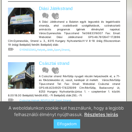
Diási Játékstrand
A Diási Játékstrand a Balaton egyik legszebb és legaktívabb
strandja, ahol családbarát szolgáltatások, szórakoztató
animációs programok ígérnek élményteli napokat.
Város:Gyenesdiás Típus:strand Tel:0683316007 Fax: Email:
Weboldal: Diási Játékstrand GPS:46.7612647-17.2896
Cím:Gyenesdiás, Strand u. 3., 8315 Hungary Nyitvatartás:H-V: 8-18 óráig (főszezonban
19 óráig) Belépődíj felnőtt: Belépődíj diák:
GYENESDIAS
,
Helyek
,
Játék
,
Sport
,
Strand
,
Császtai strand
A Császtai strand Révfülöp nyugati részén helyezkedik el, a 71-
es főközlekedési út, vasút, kerékpár út mellett. Város:Révfülöp
Típus:strand Tel: Fax: Email: Weboldal: Császtai strand
GPS:46.8234925-17.6225099 Cím:Révfülöp, Badacsonyi út,
8253 Hungary Nyitvatartás:június 1. – szeptember 1. között:
8.00:18.00 Belépődíj felnőtt:450,- Ft Belépődíj diák:250,- Ft
Császtai
,
Helyek
,
REVFULOP
,
Sport
,
Strand
,
A weboldalunkon cookie-kat használunk, hogy a legjobb
BRIN-GARÁZS Kerékpárszaküzlet,
felhasználói élményt nyújthassuk.
Részletes leírás
Szerviz és Kölcsönző
Elfogadom