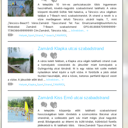
A település 10 km-es partszakaszán több ingyenesen
használható, kisebb-nagyobb szabadstrand található. A város
központi részétől Siófok felé haladva, a Táncsics utca végében
találjuk a T-Beach nevü szabadstrandot. (A strand a nevét is a
vízre merőlegesen lefutó Táncsics utcáról kapta. T, mint
„Táncsics-Beach”) Város:Zamárdi Típus:strand Tel: Fax: Email:zamardi@tourinform.hu
Weboldal: Zamárdi T-Beach szabadstrand GPS:46.8888709999999-
Zamárdi
17.9636649999999 Cím:Zamárdi, Táncsics köz, …
bővebben...
→
T-
Helyek
,
Sport
,
Strand
,
T-beach
,
ZAMÁRDI
,
Beach
szabadstrand
Zamárdi Klapka utcai szabadstrand
A város keleti felében, a Klapka utca végén található strand csak
a komolyabb vizesblokk és játszótér miatt komolyabb a
Gyöngyvirág utcai társánál. Itt is egy nádas két széle melletti
nyiladékon lehet kijutni a nyílt vízbe. A fürdőzők a jobb oldali
tisztást használják, ahol a köves, betonos partfalról lépcső vezet
Zamárdi
a vízbe. A játszótér előtt lévő …
bővebben...
→
Klapka
Helyek
,
Klapka
,
Sport
,
Strand
,
ZAMÁRDI
,
utcai
szabadstrand
Zamárdi Kiss Ernő utcai szabadstrand
A település központja előtt található szabadstrand
hosszúságában talán rövidebb a szomszédos Bácskai utcai
strandnál, a szélesebb parti sáv miatt mégis jóval nagyobb
annál. Bőségesebb az éttermi és büfé kínálat, különböző fizetős
játékokból is itt található több. Város:Zamárdi Típus:strand Tel: