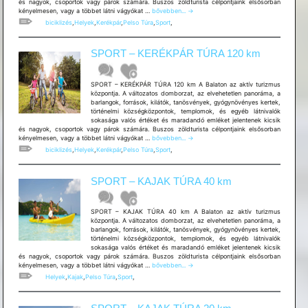
és nagyok, csoportok vagy párok számára. Buszos zöldturista célpontjaink elsősorban
SPORT
kényelmesen, vagy a többet látni vágyókat …
bővebben...
→
–
biciklizés
,
Helyek
,
Kerékpár
,
Pelso Túra
,
Sport
,
KERÉKPÁR
TÚRA
40
SPORT – KERÉKPÁR TÚRA 120 km
km
SPORT – KERÉKPÁR TÚRA 120 km A Balaton az aktív turizmus
központja. A változatos domborzat, az elvehetetlen panoráma, a
barlangok, források, kilátók, tanösvények, gyógynövényes kertek,
történelmi községközpontok, templomok, és egyéb látnivalók
sokasága valós értéket és maradandó emléket jelentenek kicsik
és nagyok, csoportok vagy párok számára. Buszos zöldturista célpontjaink elsősorban
SPORT
kényelmesen, vagy a többet látni vágyókat …
bővebben...
→
–
biciklizés
,
Helyek
,
Kerékpár
,
Pelso Túra
,
Sport
,
KERÉKPÁR
TÚRA
120
SPORT – KAJAK TÚRA 40 km
km
SPORT – KAJAK TÚRA 40 km A Balaton az aktív turizmus
központja. A változatos domborzat, az elvehetetlen panoráma, a
barlangok, források, kilátók, tanösvények, gyógynövényes kertek,
történelmi községközpontok, templomok, és egyéb látnivalók
sokasága valós értéket és maradandó emléket jelentenek kicsik
és nagyok, csoportok vagy párok számára. Buszos zöldturista célpontjaink elsősorban
SPORT
kényelmesen, vagy a többet látni vágyókat …
bővebben...
→
–
Helyek
,
Kajak
,
Pelso Túra
,
Sport
,
KAJAK
TÚRA
40