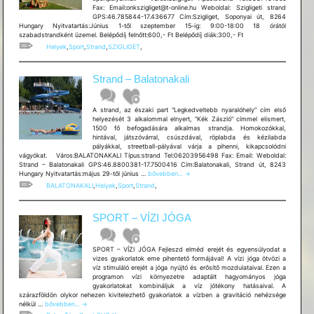
Fax: Email:onkszigliget@t-online.hu Weboldal: Szigligeti strand
GPS:46.785844-17.436677 Cím:Szigliget, Soponyai út, 8264
Hungary Nyitvatartás:Június 1-től szeptember 15-ig: 9:00-18:00 18 órától
szabadstrandként üzemel. Belépődíj felnőtt:600,- Ft Belépődíj diák:300,- Ft
Helyek
,
Sport
,
Strand
,
SZIGLIGET
,
Strand – Balatonakali
A strand, az északi part “Legkedveltebb nyaralóhely” cím első
helyezését 3 alkalommal elnyert, “Kék Zászló” címmel elismert,
1500 fő befogadására alkalmas strandja. Homokozókkal,
hintával, játszóvárral, csúszdával, röplabda és kézilabda
pályákkal, streetball-pályával várja a pihenni, kikapcsolódni
vágyókat. Város:BALATONAKALI Típus:strand Tel:06203956498 Fax: Email: Weboldal:
Strand – Balatonakali GPS:46.8800381-17.7500416 Cím:Balatonakali, Strand út, 8243
Strand
Hungary Nyitvatartás:május 29-től június …
bővebben...
→
–
BALATONAKALI
,
Helyek
,
Sport
,
Strand
,
Balatonakali
SPORT – VÍZI JÓGA
SPORT – VÍZI JÓGA Fejleszd elméd erejét és egyensúlyodat a
vizes gyakorlatok eme pihentető formájával! A vízi jóga ötvözi a
víz stimuláló erejét a jóga nyújtó és erősítő mozdulataival. Ezen a
programon vízi környezetre adaptált hagyományos jóga
gyakorlatokat kombináljuk a víz jótékony hatásaival. A
szárazföldön olykor nehezen kivitelezhető gyakorlatok a vízben a gravitáció nehézsége
SPORT
nélkül …
bővebben...
→
–