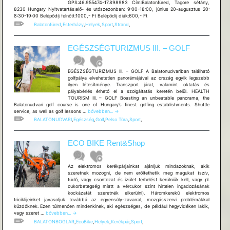
GPS:46.955474-17.898983 Cím:Balatonfüred, Tagore sétány,
8230 Hungary Nyitvatartás:elő- és utószezonban: 9:00-18:00, június 20-augusztus 20:
8:30-19:00 Belépődíj felnőtt:1000,- Ft Belépődíj diák:600,- Ft
Balatonfüred
,
Esterházy
,
Helyek
,
Sport
,
Strand
,
EGÉSZSÉGTURIZMUS III. – GOLF
EGÉSZSÉGTURIZMUS III. – GOLF A Balatonudvariban található
golfpálya elvehetetlen panorámájával az ország egyik legszebb
ilyen létesítménye. Transzport járat, valamint oktatás és
pályabérlés érhető el a szolgáltatás keretén belül. HEALTH
TOURISM III. – GOLF Boasting an unbeatable panorama, the
Balatonudvari golf course is one of Hungary’s finest golfing establishments. Shuttle
EGÉSZSÉGTURIZMUS
service, as well as golf lessons …
bővebben...
→
III.
BALATONUDVARI
,
Egészség
,
Golf
,
Pelso Túra
,
Sport
,
–
GOLF
ECO BIKE Rent&Shop
Az elektromos kerékpárjainkat ajánljuk mindazoknak, akik
szeretnek mozogni, de nem erőltethetik meg magukat (szív,
tüdő, vagy csontozat és izület terhelést kerülniük kell, vagy pl.
cukorbetegség miatt a vércukor szint hirtelen ingadozásának
kockázatát szeretnék elkerülni). Háromkerekű elektromos
triciklijeinket javasoljuk továbbá az egyensúly-zavarral, mozgásszervi problémákkal
küzdőknek. Ezen túlmenően mindenkinek, aki egészséges, de például hegyvidéken lakik,
ECO
vagy szeret …
bővebben...
→
BIKE
BALATONBOGLAR
,
EcoBike
,
Helyek
,
Kerékpár
,
Sport
,
Rent&Shop