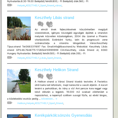
Nyitvatartás:8.30-19.00 Belépődíj felnőtt:800,- Ft Belépődíj diák:560,- Ft
Helyek
,
KESZTHELY
,
Sport
,
Strand
,
városi
,
Keszthely Libás strand
Az elmúlt évek fejlesztéseinek köszönhetően megújult
vizesblokkok, igényes kiszolgáló egységek épültek a strandon
melynek közvetlen közelségében, 2004 óta üzemel a Phoenix
vitorláskikötő. Esténként funky, latin és progresszív zene
szórakoztatja a strandra látogatókat. Város:Keszthely
Típus:strand Tel:0683311697 Fax: Email:info@libasstrand.hu Weboldal: Keszthely Libás
strand GPS:46.7648775-17.2654410999999 Cím:Keszthely, Libás Strand út, 8360
Hungary Nyitvatartás: Belépődíj felnőtt:500,- Ft Belépődíj diák:350,- Ft
Helyek
,
KESZTHELY
,
Libás
,
Sport
,
Strand
,
Keszthely Helikon Strand
A Helikon strand a Városi Strand kisebb testvére. A Festetics
útról balra kell lefordulni, majd keresztül a vasúti átjárón. A kocsit
lerakni a parkolóban, és irány a víz! Ami persze kora reggel vagy
késő délután a legjobb. 19.000 m2 szabad zöldterület a
napozáshoz, a napernyő szélben susogó fűzfa, az ebéd lángos,
Keszthely
a közlekedési eszköz pedig …
bővebben...
→
Helikon
Helikon
,
Helyek
,
KESZTHELY
,
Sport
,
Strand
,
Strand
Kerékpárkölcsönzés Gyenesdiás