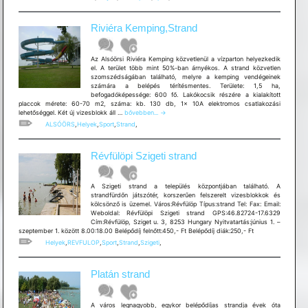
Riviéra Kemping,Strand
Az Alsóörsi Riviéra Kemping közvetlenül a vízparton helyezkedik
el. A terület több mint 50%-ban árnyékos. A strand közvetlen
szomszédságában található, melyre a kemping vendégeinek
számára a belépés térítésmentes. Területe: 1,5 ha,
befogadóképessége: 600 fő. Lakókocsik részére a kialakított
placcok mérete: 60-70 m2, száma: kb. 130 db, 1x 10A elektromos csatlakozási
Riviéra
lehetőséggel. Két új vizesblokk áll …
bővebben...
→
Kemping,Strand
ALSÓÖRS
,
Helyek
,
Sport
,
Strand
,
Révfülöpi Szigeti strand
A Szigeti strand a település központjában található. A
strandfürdőn játszótér, korszerűen felszerelt vizesblokkok és
kölcsönző is üzemel. Város:Révfülöp Típus:strand Tel: Fax: Email:
Weboldal: Révfülöpi Szigeti strand GPS:46.82724-17.6329
Cím:Révfülöp, Sziget u. 3, 8253 Hungary Nyitvatartás:június 1. –
szeptember 1. között 8.00:18.00 Belépődíj felnőtt:450,- Ft Belépődíj diák:250,- Ft
Helyek
,
REVFULOP
,
Sport
,
Strand
,
Szigeti
,
Platán strand
A város legnagyobb, egykor belépődíjas strandja évek óta