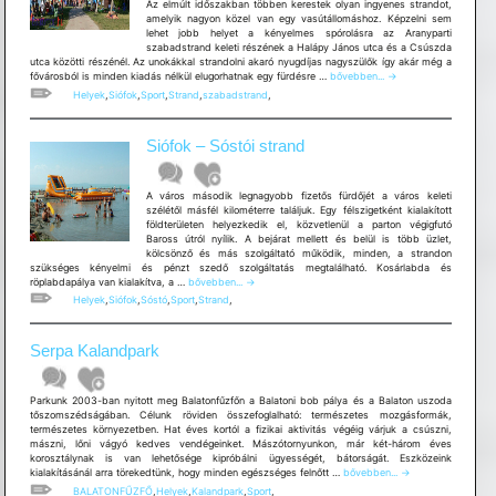
Az elmúlt időszakban többen kerestek olyan ingyenes strandot,
amelyik nagyon közel van egy vasútállomáshoz. Képzelni sem
lehet jobb helyet a kényelmes spórolásra az Aranyparti
szabadstrand keleti részének a Halápy János utca és a Csúszda
utca közötti részénél. Az unokákkal strandolni akaró nyugdíjas nagyszülők így akár még a
Siófok
fővárosból is minden kiadás nélkül elugorhatnak egy fürdésre …
bővebben...
→
–
Helyek
,
Siófok
,
Sport
,
Strand
,
szabadstrand
,
Szabadstrand
a
pesti
Siófok – Sóstói strand
vonathoz
–
Aranypart
A város második legnagyobb fizetős fürdőjét a város keleti
szélétől másfél kilométerre találjuk. Egy félszigetként kialakított
földterületen helyezkedik el, közvetlenül a parton végigfutó
Baross útról nyílik. A bejárat mellett és belül is több üzlet,
kölcsönző és más szolgáltató működik, minden, a strandon
szükséges kényelmi és pénzt szedő szolgáltatás megtalálható. Kosárlabda és
Siófok
röplabdapálya van kialakítva, a …
bővebben...
→
–
Helyek
,
Siófok
,
Sóstó
,
Sport
,
Strand
,
Sóstói
strand
Serpa Kalandpark
Parkunk 2003-ban nyitott meg Balatonfűzfőn a Balatoni bob pálya és a Balaton uszoda
tőszomszédságában. Célunk röviden összefoglalható: természetes mozgásformák,
természetes környezetben. Hat éves kortól a fizikai aktivitás végéig várjuk a csúszni,
mászni, lőni vágyó kedves vendégeinket. Mászótornyunkon, már két-három éves
korosztálynak is van lehetősége kipróbálni ügyességét, bátorságát. Eszközeink
Serpa
kialakításánál arra törekedtünk, hogy minden egészséges felnőtt …
bővebben...
→
Kalandpark
BALATONFŰZFŐ
,
Helyek
,
Kalandpark
,
Sport
,