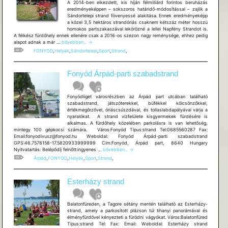
A 2014-ben elkezdett, kis híján félmilliárd forintos beruházás
eredményeképpen – sokszoros határidő-módosítással – zajlik a
Sándortelepi strand fövenyessé alakítása. Ennek eredményeképp
a közel 3,5 hektáros strandóriás csaknem kétszáz méter hosszú
homokos partszakaszával lekörözné a lellei Napfény Strandot is.
A félkész fürdőhely ennek ellenére csak a 2016-os szezon nagy reménysége, ehhez pedig
Fonyód
alapot adnak a már …
bővebben...
→
Sándortelepi
FONYOD
,
Helyek
,
Sándortelepi
,
Sport
,
Strand
,
szabadstrand
Fonyód Árpád-parti szabadstrand
Fonyódliget városrészben az Árpád part utcában található
szabadstrand, játszóterekkel, büfékkel kölcsönzőkkel,
értékmegőrzővel, óriáscsúszdával, és tollaslabdapályával várja a
nyaralókat. A strand vízfelülete kisgyermekek fürdésére is
alkalmas. A fürdőhely közelében parkolásra is van lehetőség,
mintegy 100 gépkocsi számára. Város:Fonyód Típus:strand Tel:0685560287 Fax:
Email:fonyodivusz@fonyod.hu Weboldal: Fonyód Árpád-parti szabadstrand
GPS:46.7578158-17.5820933999999 Cím:Fonyód, Árpád part, 8640 Hungary
Fonyód
Nyitvatartás: Belépődíj felnőtt:ingyenes …
bővebben...
→
Árpád-
Árpád
,
FONYOD
,
Helyek
,
Sport
,
Strand
,
parti
szabadstrand
Esterházy strand
Balatonfüreden, a Tagore sétány mentén található az Esterházy-
strand, amely a parkosított plázson túl tihanyi panorámával és
élményfürdővel kényezteti a fürödni vágyókat. Város:Balatonfüred
Típus:strand Tel: Fax: Email: Weboldal: Esterházy strand