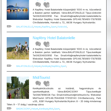
A Napfény Hotel Balatonlelle központjától 1000 m-re, közvetlenül
a Balaton parton található. Város:BALATONLELLE Típus:vízibicikli
Tel:06204830950 Fax: Email:info@napfenyhotel-balatonlelle.hu
Weboldal: Napfény Hotel Balatonlelle GPS:46.785485-17.676555
Cím:Balatonlelle, Honvéd u. 72., 8638 Hungary Nyitvatartás:
BALATONLELLE
,
Helyek
,
Napfény
,
Sport
,
Vizibicikli
,
Napfény Hotel Balatonlelle
A Napfény Hotel Balatonlelle központjától 1000 m-re, közvetlenül
a Balaton parton található. Város:BALATONLELLE Típus:kerékpár
Tel:06204830950 Fax: Email:info@napfenyhotel-balatonlelle.hu
Weboldal: Napfény Hotel Balatonlelle GPS:46.785485-17.676555
Cím:Balatonlelle, Honvéd u. 72., 8638 Hungary Nyitvatartás:
BALATONLELLE
,
Helyek
,
Kerékpár
,
Napfény
,
Sport
,
MidiTourist
Kerékpárkölcsönzés az irodánál, hagyományos és
sportkerékpárok. Város:BADACSONY Típus:kerékpár
Tel:0687898026 Fax: Email:miditourist@miditourist.hu Weboldal:
MidiTourist GPS:46.7944068-17.5120143 Cím:Badacsony, Park
u.53., 8261 Hungary Nyitvatartás:Nyáron: 8 – 20 óráig mindennap
Télen: 9 – 17 óráig / vasárnap zárva
BADACSONY
,
Helyek
,
Kerékpár
,
Midi
,
Sport
,