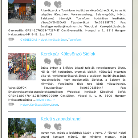
A kerékpárok a Tourinform irodákban kölcsönözhetők ki, és az öt
település (Keszthely, Vonyarcvashegy, Balatongyörök, Hévíz,
Zalakaros) bármelyik Tourinform irodájában leadhatók.
Város:GYENESDIÁS Típus:kerékpár Tel:0683511790 Fax:
Email:gyenesdias@tourinform.hu Weboldal: Kerékpárkölcsönzés
Gyenesdiás GPS:46.776331-17.287417 Cím:Gyenesdiás, Hunyadi u. 2., 8315 Hungary
Nyitvatartás:H-P: 9-18, Szo: 9-13
GYENESDIAS
,
Helyek
,
Kerékpár
,
Sport
,
Tourinform
,
Kerékpár Kölcsönző Siófok
Egész évben a Siófokra érkező turisták rendelkezésére állunk.
Női és férfi kerékpárok, gyermek biciklik, különböző mountain
bike-ok, trekking kerékpárok állnak a családok, baráti társaságok
rendelkezésére, hogy megismerjék Siófokot, a Balatont és
környékét. Vendégeink több túra közül választhatnak.
Város:SIÓFOK Típus:kerékpár Tel:06306255447 Fax:
Email:kerekparkolcsonzosiofok@gmail.com Weboldal: Kerékpár Kölcsönző Siófok
GPS:46.899476-18.0167099999999 Cím:Siófok, Vécsei K. u. 9, 8600 Hungary
Kerékpár
Nyitvatartás:Egész …
bővebben...
→
Kölcsönző
Helyek
,
Kerékpár
,
Siófok
,
Sport
,
Siófok
Keleti szabadstrand
Ingyen van, mégis a legjobbak között a helye. A földvári Keleti
strand kompakt méretű, de mindene megvan, még