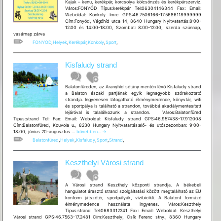
Kajak – kenu, kerékpár, korcsolya kölcsönzés és kerékpárszerviz.
Város:FONYÓD Típus:kerékpár Tel:06304146344 Fax: Email:
Weboldal: Konkoly Imre GPS:46.7506166-17.5686118999999
Cím:Fonyód, Vágóhíd utca 14, 8640 Hungary Nyitvatartás:8:00-
12:00 és 14:00-18:00, Szombat: 8:00-12:00, szerda szünnap,
vasárnap zárva
FONYOD
,
Helyek
,
Kerékpár
,
Konkoly
,
Sport
,
Kisfaludy strand
Balatonfüreden, az Aranyhíd sétány mentén lévő Kisfaludy strand
a Balaton északi partjának egyik legnagyobb szórakoztató
strandja. Ingyenesen látogatható élménymedence, könyvtár, wifi
és sportpálya is található a strandon, továbbá akadálymentesített
lejáróval is talalálkozunk a strandon. Város:Balatonfüred
Típus:strand Tel: Fax: Email: Weboldal: Kisfaludy strand GPS:46.957438-17.912008
Cím:Balatonfüred, Kouvola u., 8230 Hungary Nyitvatartás:elő- és utószezonban: 9:00-
Kisfaludy
18:00, június 20-augusztus …
bővebben...
→
strand
Balatonfüred
,
Helyek
,
Kisfaludy
,
Sport
,
Strand
,
Keszthelyi Városi strand
A Városi strand Keszthely központi strandja. A békebeli
hangulatot árasztó strand szolgáltatási között megtalálható az EU
konform játszótér, sportpályák, vizibicikli. A Balatont formázó
élménymedence használata ingyenes. Város:Keszthely
Típus:strand Tel:0683312241 Fax: Email: Weboldal: Keszthelyi
Városi strand GPS:46.7563-17.2481 Cím:Keszthely, Csík Ferenc stny., 8360 Hungary