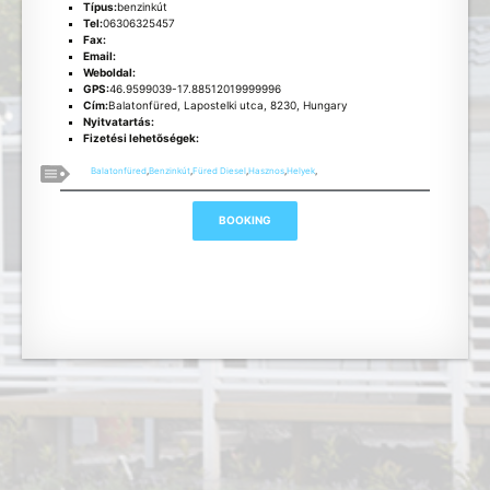
Típus:
benzinkút
Tel:
06306325457
Fax:
Email:
Weboldal:
GPS:
46.9599039-17.88512019999996
Cím:
Balatonfüred, Lapostelki utca, 8230, Hungary
Nyitvatartás:
Fizetési lehetõségek:
Balatonfüred
,
Benzinkút
,
Füred Diesel
,
Hasznos
,
Helyek
,