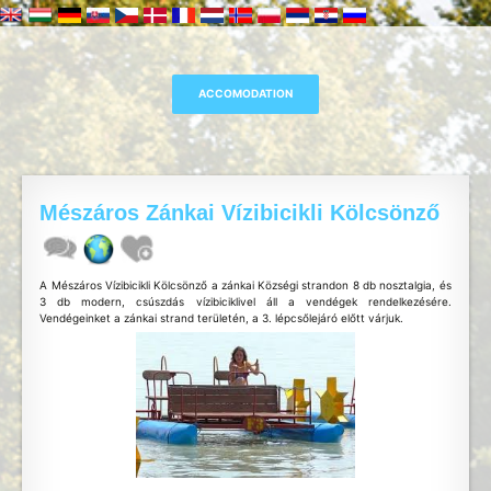
Mészáros Zánkai Vízibicikli Kölcsönző
A Mészáros Vízibicikli Kölcsönző a zánkai Községi strandon 8 db nosztalgia, és
3 db modern, csúszdás vízibiciklivel áll a vendégek rendelkezésére.
Vendégeinket a zánkai strand területén, a 3. lépcsőlejáró előtt várjuk.