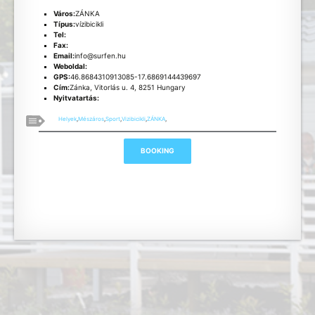
Város:
ZÁNKA
Típus:
vízibicikli
Tel:
Fax:
Email:
info@surfen.hu
Weboldal:
GPS:
46.8684310913085-17.6869144439697
Cím:
Zánka, Vitorlás u. 4, 8251 Hungary
Nyitvatartás:
Helyek
,
Mészáros
,
Sport
,
Vizibicikli
,
ZÁNKA
,