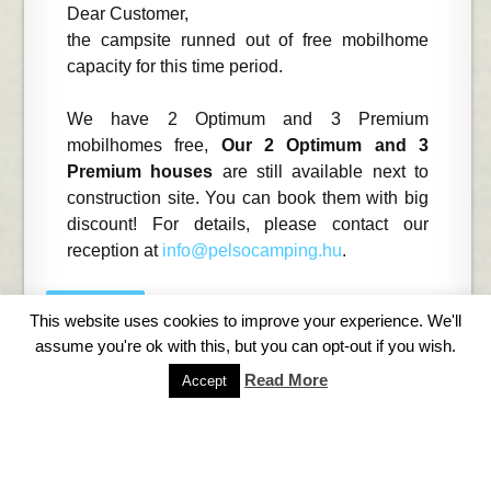
Dear Customer,
the campsite runned out of free mobilhome
capacity for this time period.
We have 2 Optimum and 3 Premium
mobilhomes free,
Our 2 Optimum and 3
Premium houses
are still available next to
construction site. You can book them with big
discount! For details, please contact our
reception at
info@pelsocamping.hu
.
Close
This website uses cookies to improve your experience. We'll
assume you're ok with this, but you can opt-out if you wish.
×
Read More
Accept
Technikai karbantartás - Technical
maintenance