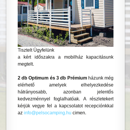
Tisztelt Ügyfelünk
a kért időszakra a mobilház kapacitásunk
megtelt.
2 db Optimum és 3 db Prémium
házunk még
elérhető amelyek elhelyezkedése
hátrányosabb, azonban jelentős
kedvezménnyel foglalhatóak. A részletekert
kérjük vegye fel a kapcsolatot recepciónkkal
az
info@pelsocamping.hu
cimen.