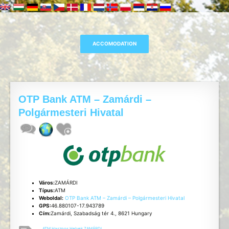
OTP Bank ATM – Zamárdi –
Polgármesteri Hivatal
Város:
ZAMÁRDI
Típus:
ATM
Weboldal:
OTP Bank ATM – Zamárdi – Polgármesteri Hivatal
GPS:
46.880107-17.943789
Cím:
Zamárdi, Szabadság tér 4., 8621 Hungary
ATM
,
Hasznos
,
Helyek
,
ZAMÁRDI
,