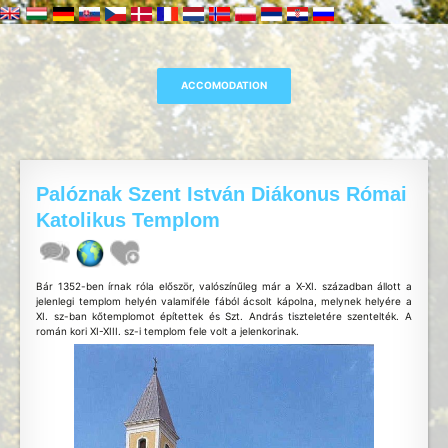
Palóznak Szent István Diákonus Római
Katolikus Templom
Bár 1352-ben írnak róla először, valószínűleg már a X-XI. században állott a
jelenlegi templom helyén valamiféle fából ácsolt kápolna, melynek helyére a
XI. sz-ban kőtemplomot építettek és Szt. András tiszteletére szentelték. A
román kori XI-XIII. sz-i templom fele volt a jelenkorinak.