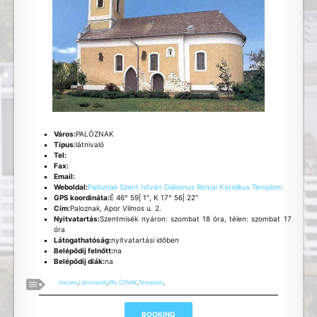
Város:
PALÓZNAK
Típus:
látnivaló
Tel:
Fax:
Email:
Weboldal:
Palóznak Szent István Diákonus Római Katolikus Templom
GPS koordináta:
É 46° 59| 1″, K 17° 56| 22″
Cím:
Paloznak, Apor Vilmos u. 2.
Nyitvatartás:
Szentmisék nyáron: szombat 18 óra, télen: szombat 17
óra
Látogathatóság:
nyitvatartási időben
Belépődíj felnőtt:
na
Belépődíj diák:
na
Helyek
,
Látnivalók
,
PALÓZNAK
,
Templom
,