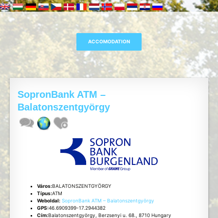
SopronBank ATM –
Balatonszentgyörgy
Város:
BALATONSZENTGYÖRGY
Típus:
ATM
Weboldal:
SopronBank ATM – Balatonszentgyörgy
GPS:
46.6909399-17.2944382
Cím:
Balatonszentgyörgy, Berzsenyi u. 68., 8710 Hungary