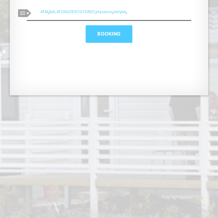
ATM
,
BALATONSZENTGYORGY
,
Hasznos
,
Helyek
,