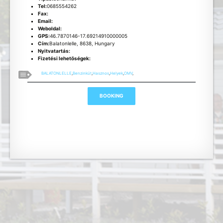
Tel:
0685554262
Fax:
Email:
Weboldal:
GPS:
46.7870146-17.69214910000005
Cím:
Balatonlelle, 8638, Hungary
Nyitvatartás:
Fizetési lehetõségek:
BALATONLELLE
,
Benzinkút
,
Hasznos
,
Helyek
,
OMV
,