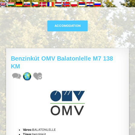
Benzinkút OMV Balatonlelle M7 138
KM
Város:
BALATONLELLE
Típus:
benzinkút