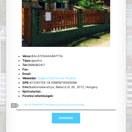
Város:
BALATONAKARATTYA
Típus:
gasztro
Tel:
0688482417
Fax:
Email:
Weboldal:
Degesz Étterem és Pizzéria
GPS:
47.0181755-18.159956700000066
Cím:
Balatonakarattya, Rákóczi út 30., 8172, Hungary
Nyitvatartás:
Fizetési lehetõségek:
BALATONAKARATTYA
,
Degesz
,
Étterem
,
Gasztro
,
Helyek
,