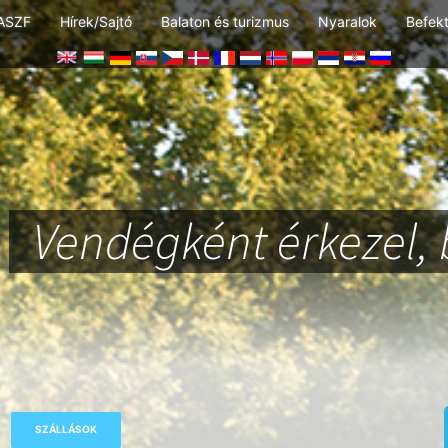
ASZF
Hírek/Sajtó
Balaton és turizmus
Nyaralok
Befek
Vendégként érkezel, 