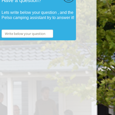
Have a question?
Lets write below your question , and the
Pelso camping assistant try to answer it!