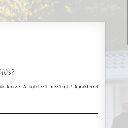
ólás?
ük közzé.
A kötelező mezőket
*
karakterrel