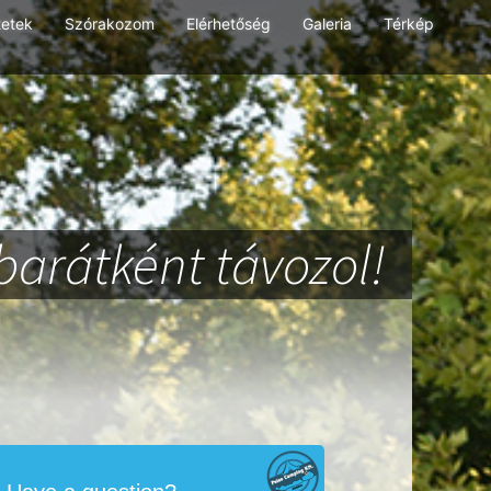
tetek
Szórakozom
Elérhetőség
Galeria
Térkép
barátként távozol!