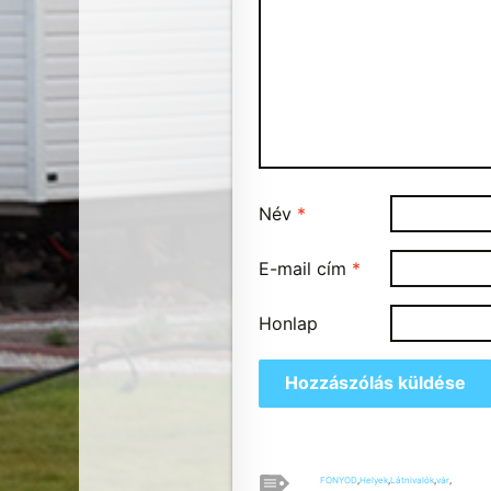
Név
*
E-mail cím
*
Honlap
FONYOD
,
Helyek
,
Látnivalók
,
vár
,