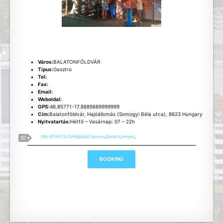
Város:
BALATONFÖLDVÁR
Típus:
Gasztro
Tel:
Fax:
Email:
Weboldal:
GPS:
46.85771-17.8889689999999
Cím:
Balatonföldvár, Hajóállomás (Somogyi Béla utca), 8623 Hungary
Nyitvatartás:
Hétfő – Vasárnap: 07 – 22h
BALATONFÖLDVÁR
,
Büfé
,
Fapuma
,
Gasztro
,
Helyek
,