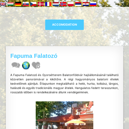
Fapuma Falatozó
A Fapuma Falatozó és Gyorsétterem Balatonföldvár hajóállomásánál található
közvetlen panorámával a kikötőre. A régi hagyományos balatoni ételek
kedvelőinek ajánljuk. Étlapunkon megtalálható a hekk, hurka, kolbász, lángos,
halászlé és egyéb tradicionális magyar ételek. Hangulatos fedett teraszunkon,
rosszabb időben is rendelkezésére állunk vendégeinknek.