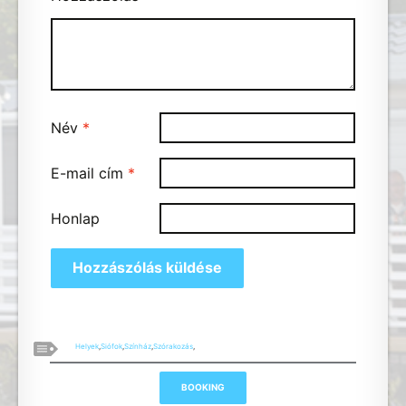
Név
*
E-mail cím
*
Honlap
Helyek
,
Siófok
,
Színház
,
Szórakozás
,