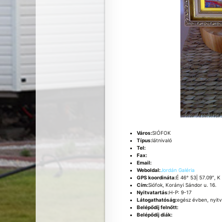
Város:
SIÓFOK
Típus:
látnivaló
Tel:
Fax:
Email:
Weboldal:
Jordán Galéria
GPS koordináta:
É 46° 53| 57.09″, K
Cím:
Siófok, Korányi Sándor u. 16.
Nyitvatartás:
H-P: 9-17
Látogathatóság:
egész évben, nyitv
Belépődíj felnőtt:
Belépődíj diák: