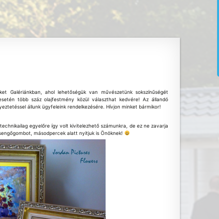
ket Galériánkban, ahol lehetőségük van művészetünk sokszínűségét
esetén több száz olajfestmény közül választhat kedvére! Az állandó
gyeztetéssel állunk ügyfeleink rendelkezésére. Hívjon minket bármikor!
 technikailag egyelőre így volt kivitelezhető számunkra, de ez ne zavarja
csengőgombot, másodpercek alatt nyitjuk is Önöknek!