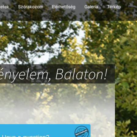
tetek
Szórakozom
Elérhetőség
Galeria
Térkép
ényelem, Balaton!