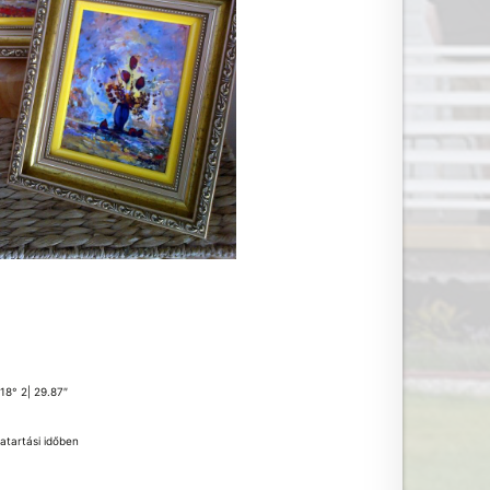
 18° 2| 29.87″
atartási időben