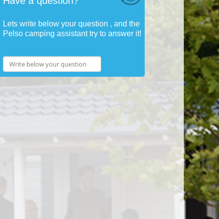
Have a question?
Lets write below your question , and the
Pelso camping assistant try to answer it!