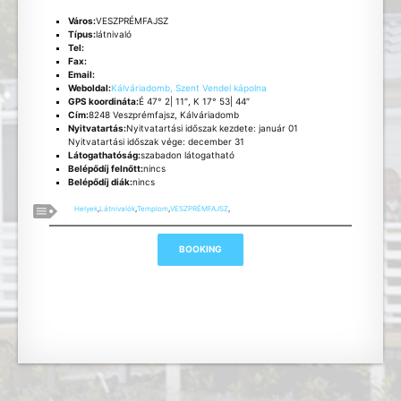
Város:
VESZPRÉMFAJSZ
Típus:
látnivaló
Tel:
Fax:
Email:
Weboldal:
Kálváriadomb, Szent Vendel kápolna
GPS koordináta:
É 47° 2| 11″, K 17° 53| 44″
Cím:
8248 Veszprémfajsz, Kálváriadomb
Nyitvatartás:
Nyitvatartási időszak kezdete: január 01
Nyitvatartási időszak vége: december 31
Látogathatóság:
szabadon látogatható
Belépődíj felnőtt:
nincs
Belépődíj diák:
nincs
Helyek
,
Látnivalók
,
Templom
,
VESZPRÉMFAJSZ
,