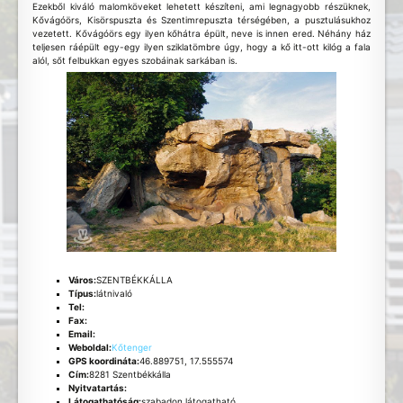
Ezekből kiváló malomköveket lehetett készíteni, ami legnagyobb részüknek,
Kővágóörs, Kisörspuszta és Szentimrepuszta térségében, a pusztulásukhoz
vezetett. Kővágóörs egy ilyen kőhátra épült, neve is innen ered. Néhány ház
teljesen ráépült egy-egy ilyen sziklatömbre úgy, hogy a kő itt-ott kilóg a fala
alól, sőt felbukkan egyes szobáinak sarkában is.
Város:
SZENTBÉKKÁLLA
Típus:
látnivaló
Tel:
Fax:
Email:
Weboldal:
Kőtenger
GPS koordináta:
46.889751, 17.555574
Cím:
8281 Szentbékkálla
Nyitvatartás:
Látogathatóság:
szabadon látogatható