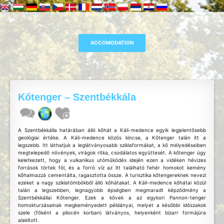
Kőtenger – Szentbékkála
A Szentbékkálla határában álló kőhát a Káli-medence egyik legjelentősebb
geológiai értéke. A Káli-medence közös kincse, a Kőtenger talán itt a
legszebb. Itt láthatjuk a leglátványosabb sziklaformákat, a kő mélyedéseiben
megtelepedő növények, virágok ritka, csodálatos együttesét. A kőtenger úgy
keletkezett, hogy a vulkanikus utóműködés idején ezen a vidéken hévizes
források törtek föl, és a forró víz az itt található fehér homokot kemény
kőhalmazzá cementálta, ragasztotta össze. A turisztika kőtengereknek nevezi
ezeket a nagy sziklatömbökből álló kőhátakat. A Káli-medence kőhátai közül
talán a legszebben, legnagyobb épségben megmaradt képződmény a
Szentbékkállai Kőtenger. Ezek a kövek a az egykori Pannon-tenger
homokturzásainak megkeményedett példányai, melyet a későbbi időszakok
szele (főként a pliocén korban) látványos, helyenként bizarr formájúra
alakított.