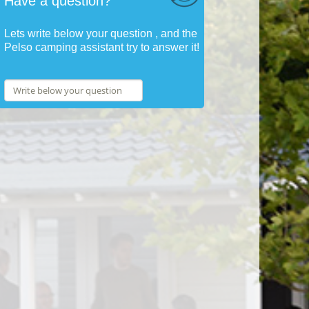
Have a question?
Lets write below your question , and the
Pelso camping assistant try to answer it!