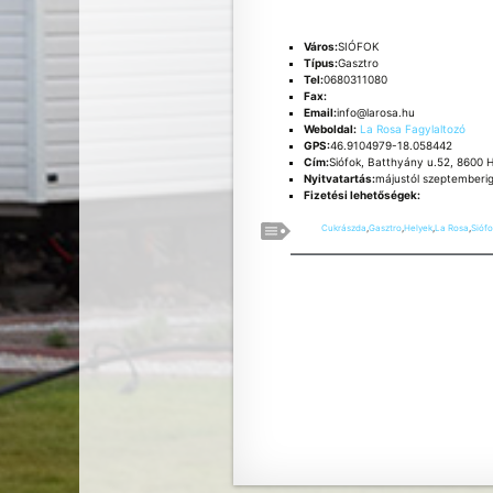
Város:
SIÓFOK
Típus:
Gasztro
Tel:
0680311080
Fax:
Email:
info@larosa.hu
Weboldal:
La Rosa Fagylaltozó
GPS:
46.9104979-18.058442
Cím:
Siófok, Batthyány u.52, 8600 
Nyitvatartás:
májustól szeptemberi
Fizetési lehetőségek:
Cukrászda
,
Gasztro
,
Helyek
,
La Rosa
,
Siófo