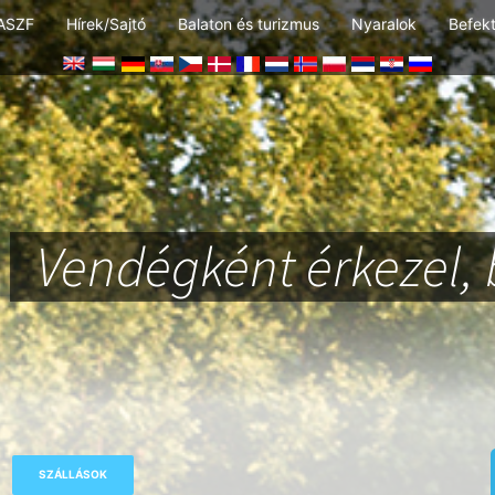
ASZF
Hírek/Sajtó
Balaton és turizmus
Nyaralok
Befek
Vendégként érkezel, 