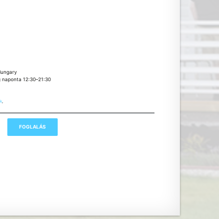
Hungary
g naponta 12:30–21:30
k
,