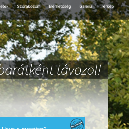
tetek
Szórakozom
Elérhetőség
Galeria
Térkép
barátként távozol!