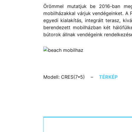
Örömmel mutatjuk be 2016-ban megúj
mobilházakkal várjuk vendégeinket. A P
egyedi kialakítás, integrált terasz, k
berendezett mobilházban két hálófülke,
bútorok állnak vendégeink rendelkezés
Modell: CRES(7*5) –
TÉRKÉP