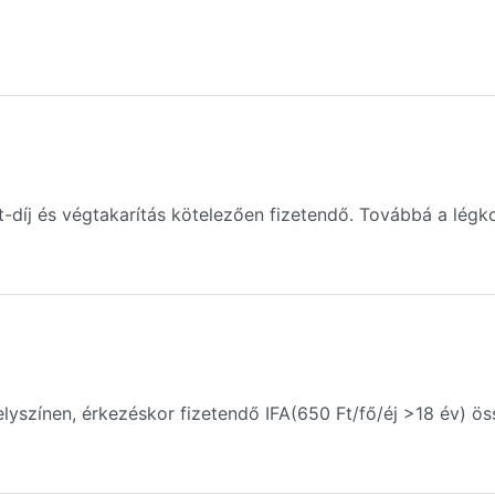
t-díj és végtakarítás kötelezően fizetendő. Továbbá a lég
lyszínen, érkezéskor fizetendő IFA(650 Ft/fő/éj >18 év) ös