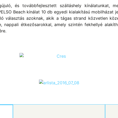
uló, és továbbfejlesztett szálláshely kínálatunkat, m
ELSO Beach kínálat 10 db egyedi kialakítású mobilházat j
iváló választás azoknak, akik a tágas strand közvetlen köz
 nappali étkezősarokkal, amely szintén fekhellyé alakítha
ére.