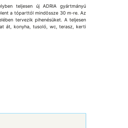
elyben teljesen új ADRIA gyártmányú
elent a tóparttól mindössze 30 m-re. Az
elében tervezik pihenésüket. A teljesen
t át, konyha, tusoló, wc, terasz, kerti