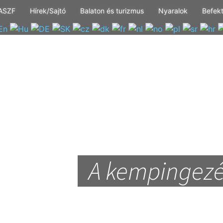
ASZF
Hírek/Sajtó
Balaton és turizmus
Nyaralok
Befek
A kempingezé