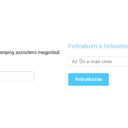
Feliratkom a hírlevélr
 camping aszisztens megpróbál