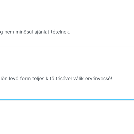
g nem minősül ajánlat tételnek.
lön lévő form teljes kitöltésével válik érvényessé!