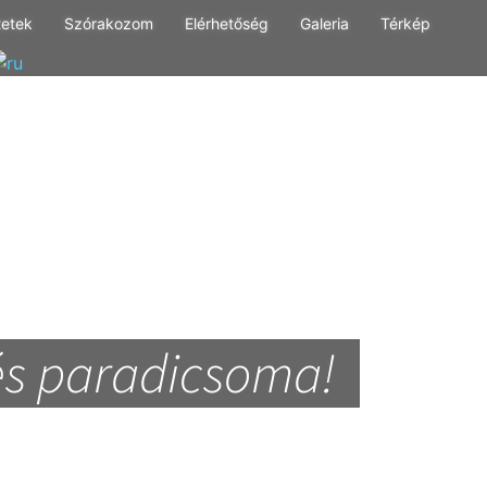
tetek
Szórakozom
Elérhetőség
Galeria
Térkép
s paradicsoma!