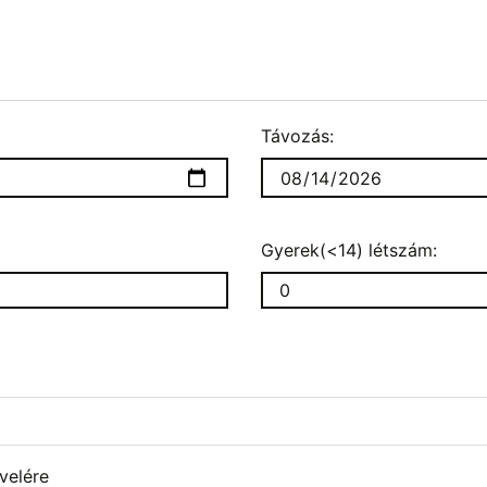
Távozás:
Gyerek(<14) létszám:
velére