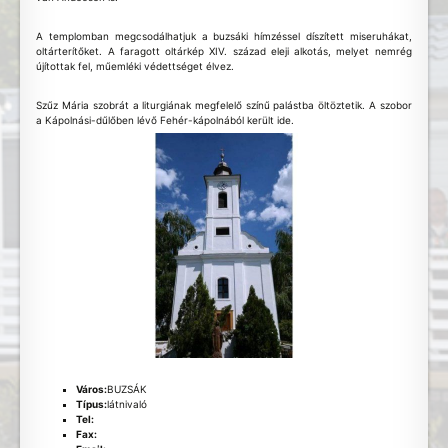
A templomban megcsodálhatjuk a buzsáki hímzéssel díszített miseruhákat,
oltárterítőket. A faragott oltárkép XIV. század eleji alkotás, melyet nemrég
újítottak fel, műemléki védettséget élvez.
Szűz Mária szobrát a liturgiának megfelelő színű palástba öltöztetik. A szobor
a Kápolnási-dűlőben lévő Fehér-kápolnából került ide.
Város:
BUZSÁK
Típus:
látnivaló
Tel:
Fax: