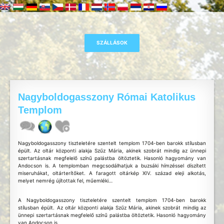
Nagyboldogasszony Római Katolikus
Templom
Nagyboldogasszony tiszteletére szentelt templom 1704-ben barokk stílusban
épült. Az oltár központi alakja Szűz Mária, akinek szobrát mindig az ünnepi
szertartásnak megfelelő színű palástba öltöztetik. Hasonló hagyomány van
Andocson is. A templomban megcsodálhatjuk a buzsáki hímzéssel díszített
miseruhákat, oltárterítőket. A faragott oltárkép XIV. század eleji alkotás,
melyet nemrég újítottak fel, műemléki…
A Nagyboldogasszony tiszteletére szentelt templom 1704-ben barokk
stílusban épült. Az oltár központi alakja Szűz Mária, akinek szobrát mindig az
ünnepi szertartásnak megfelelő színű palástba öltöztetik. Hasonló hagyomány
van Andocson is.