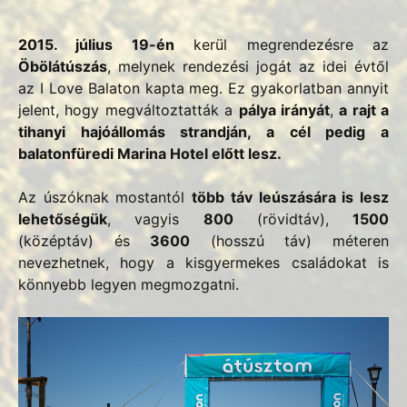
2015. július 19-én
kerül megrendezésre az
Öbölátúszás
, melynek rendezési jogát az idei évtől
az I Love Balaton kapta meg. Ez gyakorlatban annyit
jelent, hogy megváltoztatták a
pálya irányát
,
a rajt a
tihanyi hajóállomás strandján, a cél pedig a
balatonfüredi Marina Hotel előtt lesz.
Az úszóknak mostantól
több táv leúszására is lesz
lehetőségük
, vagyis
800
(rövidtáv),
1500
(középtáv) és
3600
(hosszú táv) méteren
nevezhetnek, hogy a kisgyermekes családokat is
könnyebb legyen megmozgatni.