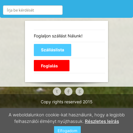
Foglaljon szállást Nálunk!
Copy rights reserved 2015
Accommodation type
BOOK
SPECIAL OFFER
Balaton
A weboldalunkon cookie-kat használunk, hogy a legjobb
and tourism
History of the campside
Development plans
felhasználói élményt nyújthassuk.
Részletes leírás
Holiday
Investment
Entertainment
Gallery
Contact
Map
GTC
Elfogadom