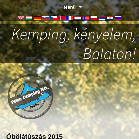
Menü
Kemping, kényelem,
Balaton!
Öbölátúszás 2015