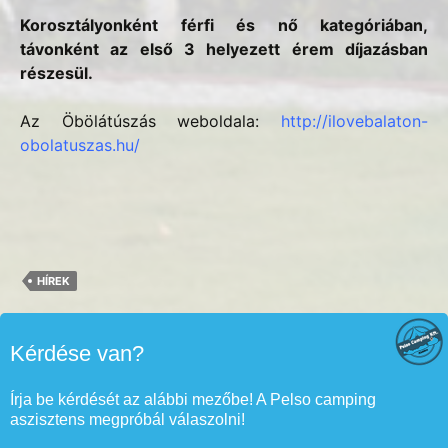
Korosztályonként férfi és nő kategóriában,
távonként az első 3 helyezett érem díjazásban
részesül.
Az Öbölátúszás weboldala:
http://ilovebalaton-
obolatuszas.hu/
HÍREK
Kérdése van?
Írja be kérdését az alábbi mezőbe! A Pelso camping
aszisztens megpróbál válaszolni!