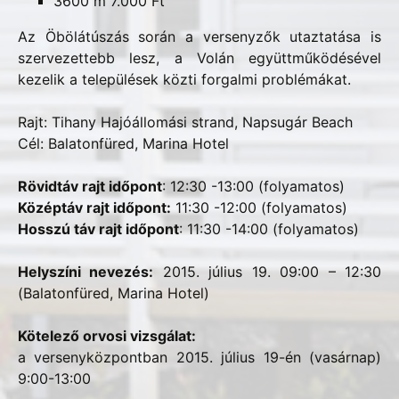
3600 m 7.000 Ft
Az Öbölátúszás során a versenyzők utaztatása is
szervezettebb lesz, a Volán együttműködésével
kezelik a települések közti forgalmi problémákat.
Rajt: Tihany Hajóállomási strand, Napsugár Beach
Cél: Balatonfüred, Marina Hotel
Rövidtáv rajt időpont
: 12:30 -13:00 (folyamatos)
Középtáv rajt időpont:
11:30 -12:00 (folyamatos)
Hosszú táv rajt időpont
: 11:30 -14:00 (folyamatos)
Helyszíni nevezés:
2015. július 19. 09:00 – 12:30
(Balatonfüred, Marina Hotel)
Kötelező orvosi vizsgálat:
a versenyközpontban 2015. július 19-én (vasárnap)
9:00-13:00