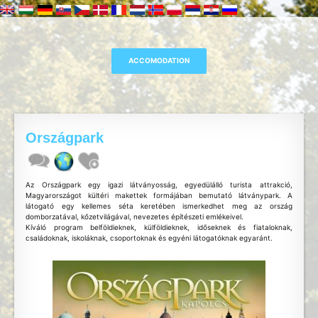
Országpark
Az Országpark egy igazi látványosság, egyedülálló turista attrakció,
Magyarországot kültéri makettek formájában bemutató látványpark. A
látogató egy kellemes séta keretében ismerkedhet meg az ország
domborzatával, kőzetvilágával, nevezetes építészeti emlékeivel.
Kíváló program belföldieknek, külföldieknek, időseknek és fiataloknak,
családoknak, iskoláknak, csoportoknak és egyéni látogatóknak egyaránt.