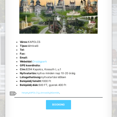
Város:
KAPOLCS
Típus:
látnivaló
Tel:
Fax:
Email:
Weboldal:
Országpark
GPS koordináta:
Cím:
8294 Kapolcs, Kossuth L.u.1
Nyitvatartás:
nyitva minden nap 10-20 óráig
Látogathatóság:
nyitvatartási időben
Belépődíj felnőtt:
1000 Ft
Belépődíj diák:
500 FT, gyerek 400 Ft
Helyek
,
KAPOLCS
,
Látnivalók
,
Műemlék
,