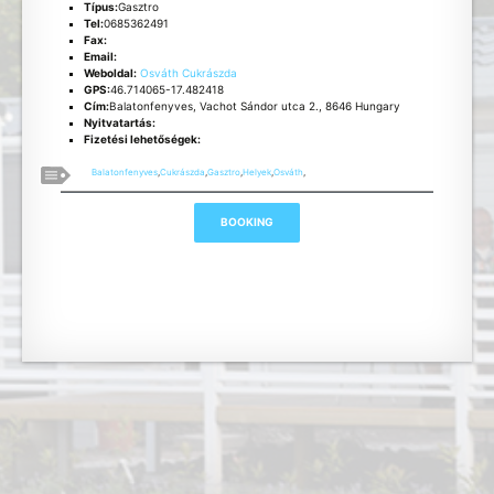
Típus:
Gasztro
Tel:
0685362491
Fax:
Email:
Weboldal:
Osváth Cukrászda
GPS:
46.714065-17.482418
Cím:
Balatonfenyves, Vachot Sándor utca 2., 8646 Hungary
Nyitvatartás:
Fizetési lehetőségek:
Balatonfenyves
,
Cukrászda
,
Gasztro
,
Helyek
,
Osváth
,