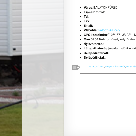
Város:
BALATONFÜRED
Típus:
látnivaló
Tel:
Fax:
Email:
Weboldal:
Pálóczi-kastély
GPS koordináta:
É 46° 57| 38.98″ , 
Cím:
8230 Balatonfüred, Ady Endre 
Nyitvatartás:
Látogathatóság:
jelenleg felújítás 
Belépődíj felnőtt:
Belépődíj diák:
Balatonfüred
,
Helyek
,
Látnivalók
,
Műemlé