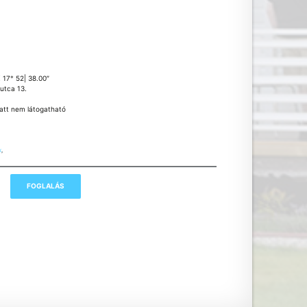
K 17° 52| 38.00″
utca 13.
miatt nem látogatható
k
,