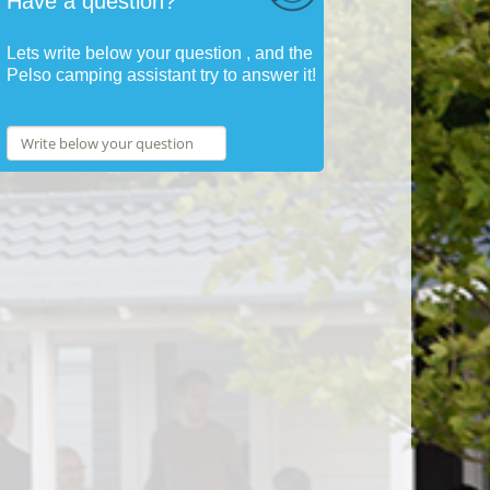
Have a question?
Lets write below your question , and the
Pelso camping assistant try to answer it!