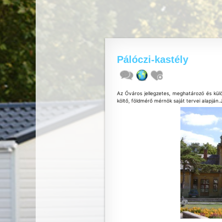
Pálóczi-kastély
Az Óváros jellegzetes, meghatározó és kül
költő, földmérő mérnök saját tervei alapján.