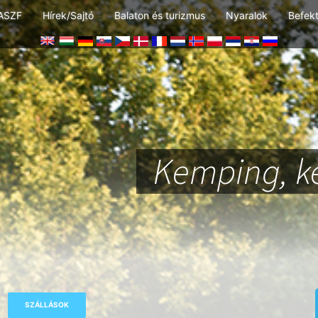
ASZF
Hírek/Sajtó
Balaton és turizmus
Nyaralok
Befek
Kemping, k