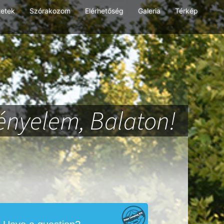
tetek
Szórakozom
Elérhetőség
Galeria
Térkép
ényelem, Balaton!