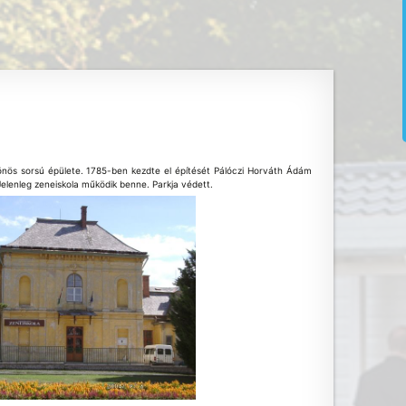
önös sorsú épülete. 1785-ben kezdte el építését Pálóczi Horváth Ádám
Jelenleg zeneiskola működik benne. Parkja védett.