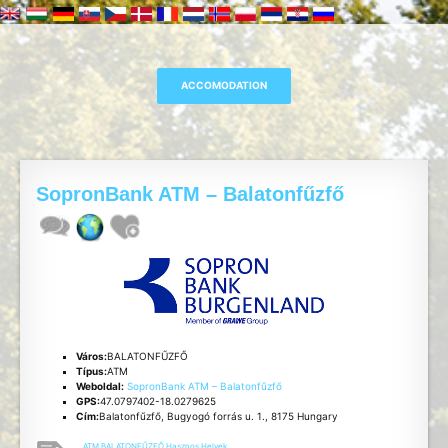
SopronBank ATM – Balatonfűzfő
Város:
BALATONFŰZFŐ
Típus:
ATM
Weboldal:
SopronBank ATM – Balatonfűzfő
GPS:
47.0797402-18.0279625
Cím:
Balatonfűzfő, Bugyogó forrás u. 1., 8175 Hungary
ATM
,
BALATONFŰZFŐ
,
Hasznos
,
Helyek
,