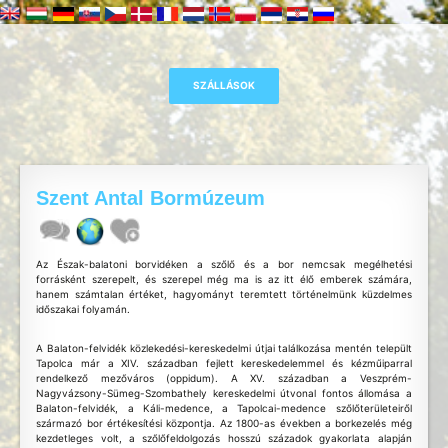
Szent Antal Bormúzeum
Az Észak-balatoni borvidéken a szőlő és a bor nemcsak megélhetési
forrásként szerepelt, és szerepel még ma is az itt élő emberek számára,
hanem számtalan értéket, hagyományt teremtett történelmünk küzdelmes
időszakai folyamán.
A Balaton-felvidék közlekedési-kereskedelmi útjai találkozása mentén települt
Tapolca már a XIV. században fejlett kereskedelemmel és kézműiparral
rendelkező mezőváros (oppidum). A XV. században a Veszprém-
Nagyvázsony-Sümeg-Szombathely kereskedelmi útvonal fontos állomása a
Balaton-felvidék, a Káli-medence, a Tapolcai-medence szőlőterületeiről
származó bor értékesítési központja. Az 1800-as években a borkezelés még
kezdetleges volt, a szőlőfeldolgozás hosszú századok gyakorlata alapján