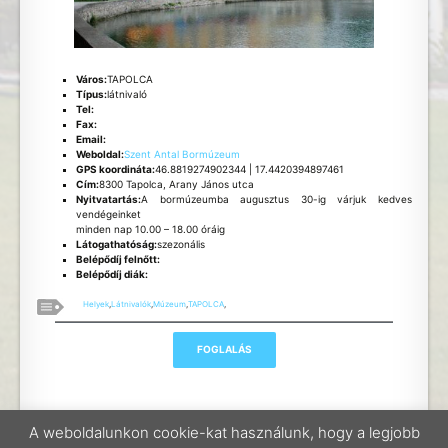
Város:
TAPOLCA
Típus:
látnivaló
Tel:
Fax:
Email:
Weboldal:
Szent Antal Bormúzeum
GPS koordináta:
46.8819274902344 | 17.4420394897461
Cím:
8300 Tapolca, Arany János utca
Nyitvatartás:
A bormúzeumba augusztus 30-ig várjuk kedves
vendégeinket
minden nap 10.00 – 18.00 óráig
Látogathatóság:
szezonális
Belépődíj felnőtt:
Belépődíj diák:
Helyek
,
Látnivalók
,
Múzeum
,
TAPOLCA
,
A weboldalunkon cookie-kat használunk, hogy a legjobb