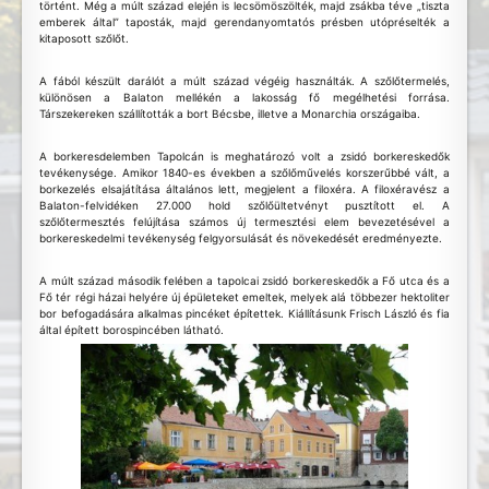
történt. Még a múlt század elején is lecsömöszölték, majd zsákba téve „tiszta
emberek által” taposták, majd gerendanyomtatós présben utópréselték a
kitaposott szőlőt.
A fából készült darálót a múlt század végéig használták. A szőlőtermelés,
különösen a Balaton mellékén a lakosság fő megélhetési forrása.
Társzekereken szállították a bort Bécsbe, illetve a Monarchia országaiba.
A borkeresdelemben Tapolcán is meghatározó volt a zsidó borkereskedők
tevékenysége. Amikor 1840-es években a szőlőművelés korszerűbbé vált, a
borkezelés elsajátítása általános lett, megjelent a filoxéra. A filoxéravész a
Balaton-felvidéken 27.000 hold szőlőültetvényt pusztított el. A
szőlőtermesztés felújítása számos új termesztési elem bevezetésével a
borkereskedelmi tevékenység felgyorsulását és növekedését eredményezte.
A múlt század második felében a tapolcai zsidó borkereskedők a Fő utca és a
Fő tér régi házai helyére új épületeket emeltek, melyek alá többezer hektoliter
bor befogadására alkalmas pincéket építettek. Kiállításunk Frisch László és fia
által épített borospincében látható.