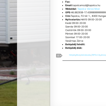
Fax:
Email:
tapolcamozi@tapolca.hu
Weboldal:
Tapolca Városi Mozi
GPS:
46.882938-17.4399899999999
Cím:
Tapolca, Fő tér 1., 8300 Hunga
Nyitvatartás:
Hétfő 09:00-20:00
Kedd 09:00-20:00
Szerda 09:00-20:00
Csütörtök 09:00-20:00
Péntek 09:00-20:00
Szombat 17:00-20:00
Vasárnap Zárva
Belépődíj felnőtt:
Belépődíj diák:
Helyek
,
Mozi
,
Szórakozás
,
TAPOLCA
,
városi