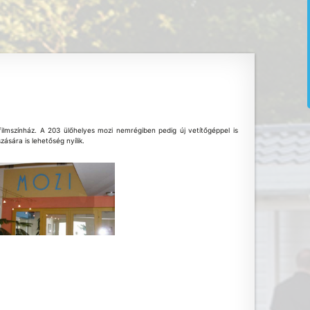
filmszínház. A 203 ülőhelyes mozi nemrégiben pedig új vetítőgéppel is
ására is lehetőség nyílik.