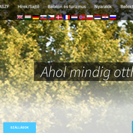
ASZF
Hírek/Sajtó
Balaton és turizmus
Nyaralok
Befek
Ahol mindig ot