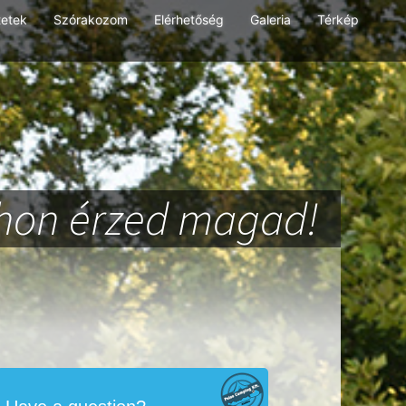
tetek
Szórakozom
Elérhetőség
Galeria
Térkép
thon érzed magad!