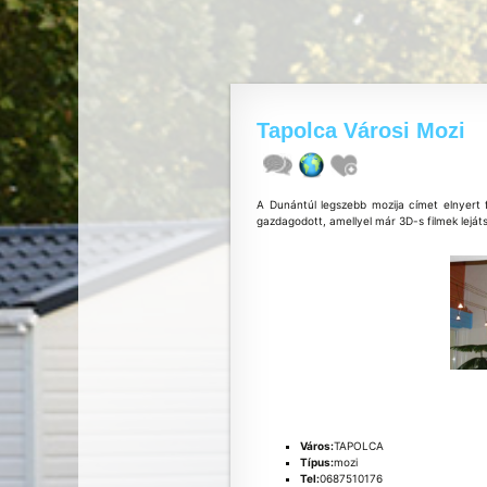
Tapolca Városi Mozi
A Dunántúl legszebb mozija címet elnyert 
gazdagodott, amellyel már 3D-s filmek lejátsz
Város:
TAPOLCA
Típus:
mozi
Tel:
0687510176