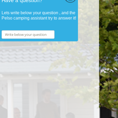
Have a question?
Lets write below your question , and the
Pelso camping assistant try to answer it!