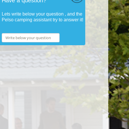
Have a question?
Lets write below your question , and the
Pelso camping assistant try to answer it!