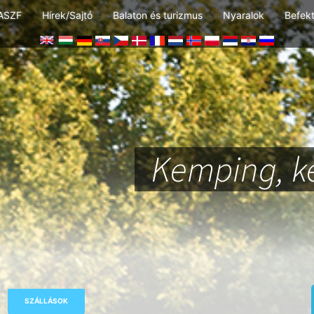
ASZF
Hírek/Sajtó
Balaton és turizmus
Nyaralok
Befek
Kemping, k