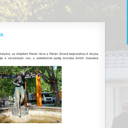
ra
helyére, az átépített Platán térre a Platán Strand bejáratához.A lányka
ije a városházán van, a szökőkútnál pedig bronzba öntött másolata