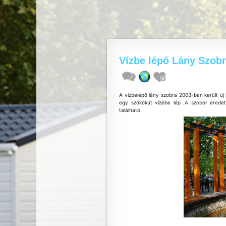
Vízbe lépő Lány Szob
A vízbelépő lány szobra 2003-ban került új 
egy szökőkút vízébe lép .A szobor eredet
található.