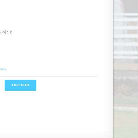
° 39| 18″
mlék
,