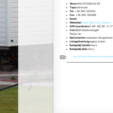
Város:
BALATONBOGLÁR
Típus:
látnivaló
Tel:
+36 (85) 550333
Fax:
+36 (85) 350469
Email:
Weboldal:
Vízbe lépő Lány Szobra
GPS koordináta:
É 46° 46| 49″, K 17
Cím:
8630 Balatonboglár
Platán tér
Nyitvatartás:
szabadon látogatható
Látogathatóság:
egész évben
Belépődíj felnőtt:
nincs
Belépődíj diák:
nincs
BALATONBOGLAR
,
Helyek
,
Látnivalók
,
Műe