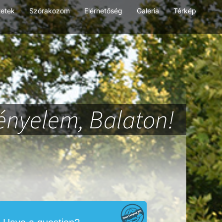
tetek
Szórakozom
Elérhetőség
Galeria
Térkép
ényelem, Balaton!