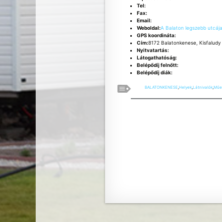
Tel:
Fax:
Email:
Weboldal:
A Balaton legszebb utcáj
GPS koordináta:
Cím:
8172 Balatonkenese, Kisfaludy
Nyitvatartás:
Látogathatóság:
Belépődíj felnőtt:
Belépődíj diák:
BALATONKENESE
,
Helyek
,
Látnivalók
,
Műe