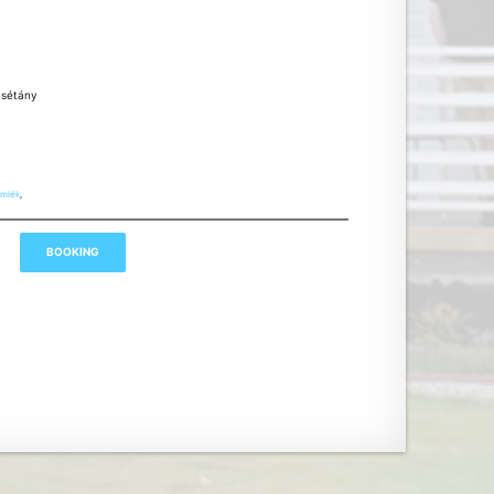
a
 sétány
mlék
,