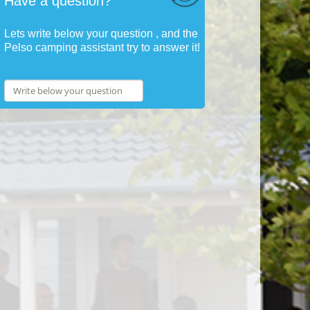
Have a question?
Lets write below your question , and the
Pelso camping assistant try to answer it!