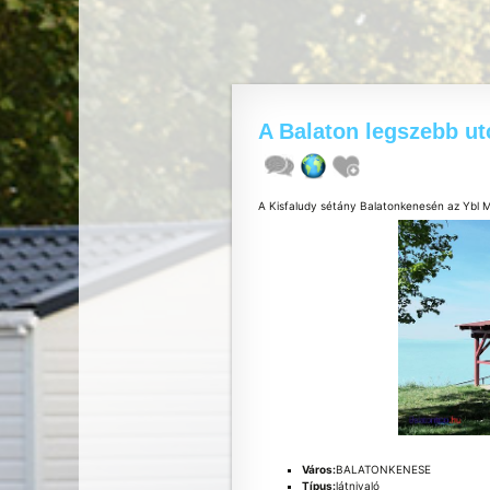
A Balaton legszebb ut
A Kisfaludy sétány Balatonkenesén az Ybl Mi
Város:
BALATONKENESE
Típus:
látnivaló