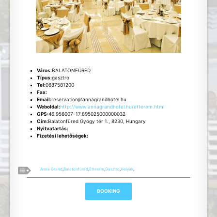
Város:
BALATONFÜRED
Típus:
gasztro
Tel:
0687581200
Fax:
Email:
reservation@annagrandhotel.hu
Weboldal:
http://www.annagrandhotel.hu/etterem.html
GPS:
46.956007-17.895025000000032
Cím:
Balatonfüred Gyógy tér 1., 8230, Hungary
Nyitvatartás:
Fizetési lehetõségek:
Anna Grand
,
Balatonfüred
,
Étterem
,
Gasztro
,
Helyek
,