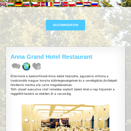
Anna Grand Hotel Restaurant
Éttermünk a balatonfüredi Anna-bálok helyszíne, egyszerre otthona a
tradicionális magyar konyha különlegességeinek és a vendéglátás jövőképét
felvillantó merész a’la carte megoldásoknak.
Tóth József executive chef remekbe szabott ízeket kínál a nap folyamán a
reggelitől kezdve az ebéden át a vacsoráig.