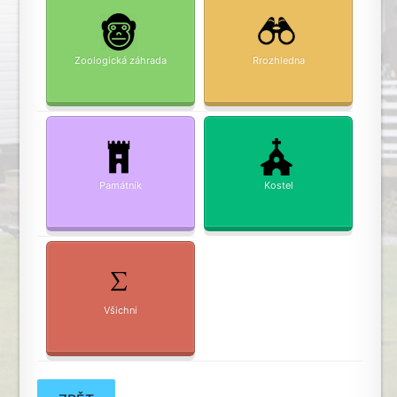
Zoologická záhrada
Rrozhledna
Památník
Kostel
Všichni