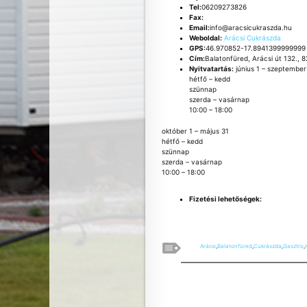
Tel:
06209273826
Fax:
Email:
info@aracsicukraszda.hu
Weboldal:
Arácsi Cukrászda
GPS:
46.970852-17.8941399999999
Cím:
Balatonfüred, Arácsi út 132.,
Nyitvatartás:
június 1 – szeptember
hétfő – kedd
szünnap
szerda – vasárnap
10:00 – 18:00
október 1 – május 31
hétfő – kedd
szünnap
szerda – vasárnap
10:00 – 18:00
Fizetési lehetőségek:
Arácsi
,
Balatonfüred
,
Cukrászda
,
Gasztro
,