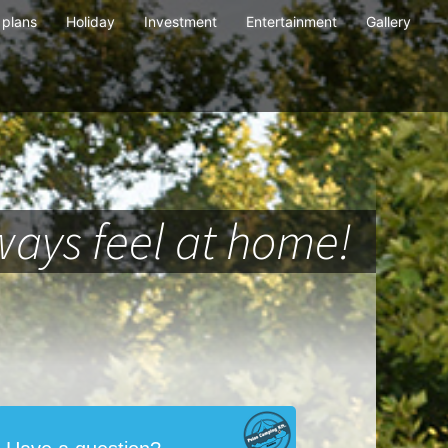
plans
Holiday
Investment
Entertainment
Gallery
ays feel at home!