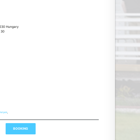
 8230 Hungary
 30
Helyek
,