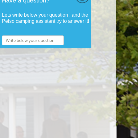
Have a question?
Lets write below your question , and the
Pelso camping assistant try to answer it!