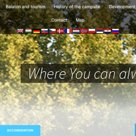
Balaton and tourism
History of the campsite
Development 
Contact
Map
Where You can alw