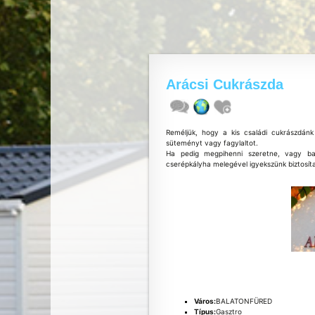
Arácsi Cukrászda
Reméljük, hogy a kis családi cukrászdánk
süteményt vagy fagylaltot.
Ha pedig megpihenni szeretne, vagy bará
cserépkályha melegével igyekszünk biztosíta
Város:
BALATONFÜRED
Típus:
Gasztro