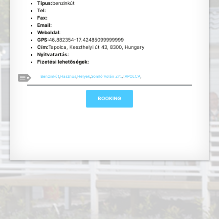
Típus:
benzinkút
Tel:
Fax:
Email:
Weboldal:
GPS:
46.882354-17.42485099999999
Cím:
Tapolca, Keszthelyi út 43, 8300, Hungary
Nyitvatartás:
Fizetési lehetõségek:
Benzinkút
,
Hasznos
,
Helyek
,
Somló Volán Zrt.
,
TAPOLCA
,