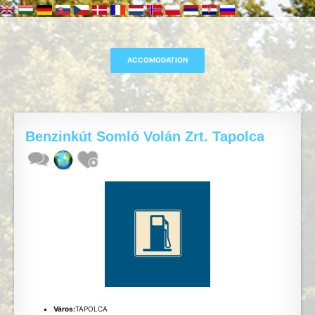
Benzinkút Somló Volán Zrt. Tapolca
Város:
TAPOLCA