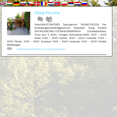
Giorgi Pizzéria
Város:BALATONFÜRED Típus:gasztro Tel:0687342326 Fax:
Email:giorgipizzeria91@gmail.com Weboldal: Giorgi Pizzéria
GPS:46.9587596-17.878840099999934 Cím:Balatonfüred,
Zrínyi utca 5, 8230, Hungary Nyitvatartás:Hétfő: 12:00 – 22:00
Kedd: 12:00 – 22:00 Szerda: 12:00 – 22:00 Csütörtök: 12:00 –
22:00 Péntek: 12:00 – 22:00 Szombat: 12:00 – 22:00 Vasárnap: 12:00 – 22:00 Fizetési
lehetõségek:
Balatonfüred
,
Étterem
,
Gasztro
,
Giorgi
,
Helyek
,