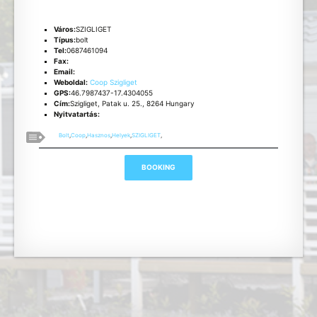
Város:
SZIGLIGET
Típus:
bolt
Tel:
0687461094
Fax:
Email:
Weboldal:
Coop Szigliget
GPS:
46.7987437-17.4304055
Cím:
Szigliget, Patak u. 25., 8264 Hungary
Nyitvatartás:
Bolt
,
Coop
,
Hasznos
,
Helyek
,
SZIGLIGET
,