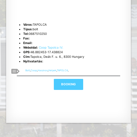
Város:
TAPOLCA
Típus:
bolt
Tel:
0687510250
Fax:
Email:
Weboldal:
Coop Tapolca IV.
GPS:
46.882453-17.438824
Cím:
Tapolca, Deák F. u. 6., 8300 Hungary
Nyitvatartás:
Bolt
,
Coop
,
Hasznos
,
Helyek
,
TAPOLCA
,