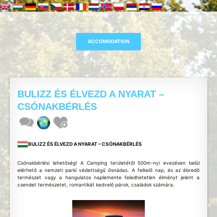
BULIZZ ÉS ÉLVEZD A NYARAT –
CSÓNAKBÉRLÉS
BULIZZ ÉS ÉLVEZD A NYARAT – CSÓNAKBÉRLÉS
Csónakbérlési lehetőség! A Camping területétől 500m-nyi evezésen belül
elérhető a nemzeti parki védettségű ősnádas. A felkelő nap, és az ébredő
természet vagy a hangulatos naplemente feledhetetlen élményt jelent a
csendet természetet, romantikát kedvelő párok, családok számára.