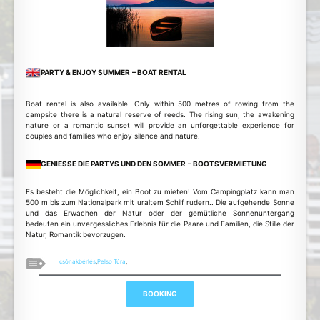
PARTY & ENJOY SUMMER
– BOAT RENTAL
Boat rental is also available. Only within 500 metres of rowing from the
campsite there is a natural reserve of reeds. The rising sun, the awakening
nature or a romantic sunset will provide an unforgettable experience for
couples and families who enjoy silence and nature.
GENIESSE DIE PARTYS UND DEN SOMMER
– BOOTSVERMIETUNG
Es besteht die Möglichkeit, ein Boot zu mieten! Vom Campingplatz kann man
500 m bis zum Nationalpark mit uraltem Schilf rudern.. Die aufgehende Sonne
und das Erwachen der Natur oder der gemütliche Sonnenuntergang
bedeuten ein unvergessliches Erlebnis für die Paare und Familien, die Stille der
Natur, Romantik bevorzugen.
csónakbérlés
,
Pelso Túra
,