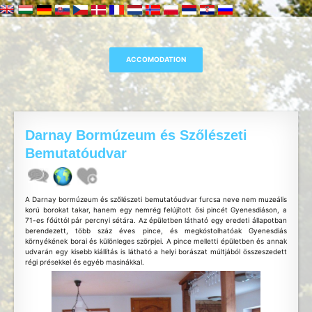
Darnay Bormúzeum és Szőlészeti
Bemutatóudvar
A Darnay bormúzeum és szőlészeti bemutatóudvar furcsa neve nem muzeális
korú borokat takar, hanem egy nemrég felújított ősi pincét Gyenesdiáson, a
71-es főúttól pár percnyi sétára. Az épületben látható egy eredeti állapotban
berendezett, több száz éves pince, és megkóstolhatóak Gyenesdiás
környékének borai és különleges szörpjei. A pince melletti épületben és annak
udvarán egy kisebb kiállítás is látható a helyi borászat múltjából összeszedett
régi présekkel és egyéb masinákkal.