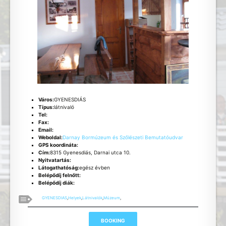
Város:
GYENESDIÁS
Típus:
látnivaló
Tel:
Fax:
Email:
Weboldal:
Darnay Bormúzeum és Szőlészeti Bemutatóudvar
GPS koordináta:
Cím:
8315 Gyenesdiás, Darnai utca 10.
Nyitvatartás:
Látogathatóság:
egész évben
Belépődíj felnőtt:
Belépődíj diák:
GYENESDIAS
,
Helyek
,
Látnivalók
,
Múzeum
,