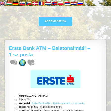
Erste Bank ATM – Balatonalmádi –
1.sz.posta
Város:
BALATONALMÁDI
Típus:
ATM
Weboldal:
Erste Bank ATM – Balatonalmádi – 1.sz.posta
GPS:
47.0302512-18.0143434999999
Cím:
Balatonalmádi, Petőfi Sándor u. 19, 8220 Hungary