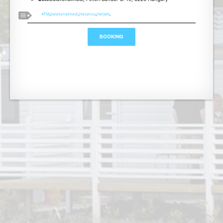
ATM
,
balatonalmadi
,
Hasznos
,
Helyek
,