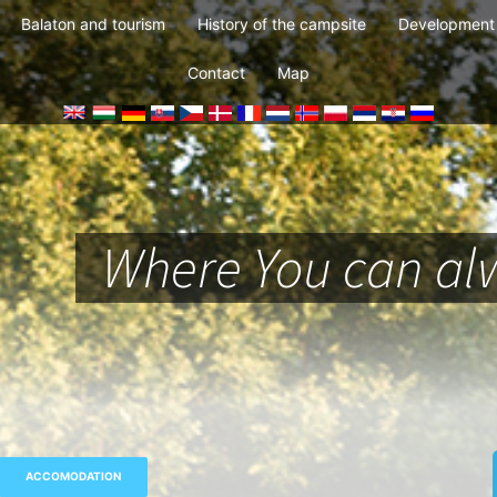
Balaton and tourism
History of the campsite
Development 
Contact
Map
Where You can alw