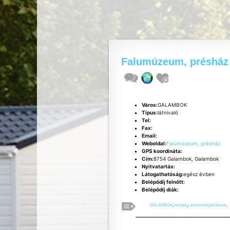
Falumúzeum, présház
Város:
GALAMBOK
Típus:
látnivaló
Tel:
Fax:
Email:
Weboldal:
Falumúzeum, présház
GPS koordináta:
Cím:
8754 Galambok, Galambok
Nyitvatartás:
Látogathatóság:
egész évben
Belépődíj felnőtt:
Belépődíj diák:
GALAMBOK
,
Helyek
,
Látnivalók
,
Múzeum
,