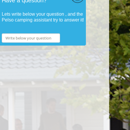
Have a question?
Lets write below your question , and the
Pelso camping assistant try to answer it!