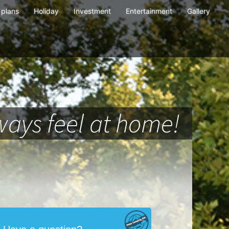
plans
Holiday
Investment
Entertainment
Gallery
ays feel at home!