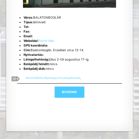
Város:
BALATONBOGLÁR
Típus:
látnivaló
Tel:
Fax:
Email:
Weboldal:
Fischl-Ház
GPS koordináta:
Cím:
Balatonboglár, Erzsébet utca 12-14.
Nyitvatartás:
Látogathatóság:
július 2-től augusztus 17-ig.
Belépődíj felnőtt:
nincs
Belépődíj diák:
nincs
BALATONBOGLAR
,
Helyek
,
Látnivalók
,
Műemlék
,