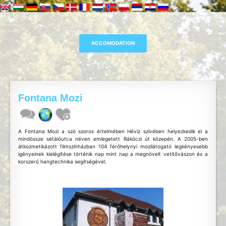
Fontana Mozi
A Fontana Mozi a szó szoros értelmében Hévíz szívében helyezkedik el a
mindössze sétálóutca néven emlegetett Rákóczi út közepén. A 2005-ben
átkozmetikázott filmszínházban 104 férőhelynyi mozilátogató legkényesebb
igényeinek kielégítése történik nap mint nap a megnövelt vetítővászon és a
korszerű hangtechnika segítségével.