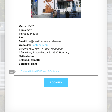
Város:
HÉVÍZ
Típus:
mozi
Tel:
0683343351
Fax:
Email:
info@mozifontana.axelero.net
Weboldal:
Fontana Mozi
GPS:
46.7897797-17.1892470999999
Cím:
Hévíz, Rákóczi utca 9., 8380 Hungary
Nyitvatartás:
Belépődíj felnőtt:
Belépődíj diák:
Fontana
,
Helyek
,
HEVIZ
,
Mozi
,
Szórakozás
,