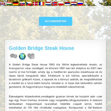
Golden Bridge Steak House
A Golden Bridge Steak House 1993 óta Siófok legkedveltebb részén, az
Aranyparton várja vendégeit. Az étterem 1997-ben lett átépítve és 2007-ben
nyerte el mai formáját, amely így a mediterrán spanyolos steakhouse-ok és
tapas bárok hangulatát idézi. Kínálatunk is ezt tükrözi, specialitásaink a
lávakövön grillezett húsok, a tapasok és a könnyű saláták, de megtalálhatóak
a mexikói és a távol keleti konyha remekei is. A hazai ízek kedvelőire szintén
gondolunk, ők hagyományos magyaros ételekből választhatnak.
Édességeink közkedveltek,vendégeink gyakran térnek be hozzánk akár csak
egy-egy finom tiramisu, brownie vagy vargabéles elfogyasztására. A balatoni
kánikulában megszomjazó nyaralókat többféle csapolt sörrel, hűsítő
koktélokkal és 150 féle röviditallal csalogatjuk. Borlapunkat a Dél-Balaton