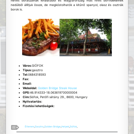
neves borászainak kínálatából és Magyarország más híres borvidékeinek
nedűiből állítjuk össze, de megkóstolhatók a kitűnő spanyol, olasz és osztrák
borok is.
Város:
SIÓFOK
Típus:
gasztro
Tel:
0684318593
Fax:
Email:
Weboldal:
Golden Bridge Steak House
GPS:
46.914333-18.063619700000004
Cím:
Siófok, Petőfi sétány 29., 8600, Hungary
Nyitvatartás:
Fizetési lehetõségek:
Étterem
,
Gasztro
,
Golden Bridge
,
Helyek
,
Siófok
,