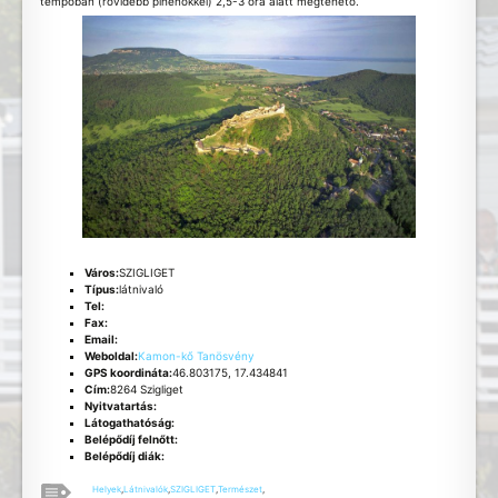
tempóban (rövidebb pihenőkkel) 2,5-3 óra alatt megtehető.
Város:
SZIGLIGET
Típus:
látnivaló
Tel:
Fax:
Email:
Weboldal:
Kamon-kő Tanösvény
GPS koordináta:
46.803175, 17.434841
Cím:
8264 Szigliget
Nyitvatartás:
Látogathatóság:
Belépődíj felnőtt:
Belépődíj diák:
Helyek
,
Látnivalók
,
SZIGLIGET
,
Természet
,