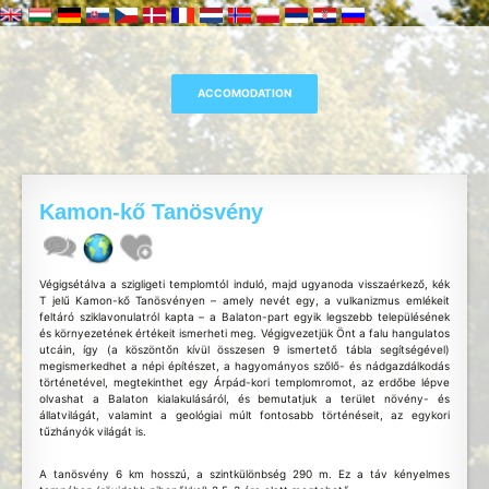
Kamon-kő Tanösvény
Végigsétálva a szigligeti templomtól induló, majd ugyanoda visszaérkező, kék
T jelű Kamon-kő Tanösvényen – amely nevét egy, a vulkanizmus emlékeit
feltáró sziklavonulatról kapta – a Balaton-part egyik legszebb településének
és környezetének értékeit ismerheti meg. Végigvezetjük Önt a falu hangulatos
utcáin, így (a köszöntőn kívül összesen 9 ismertető tábla segítségével)
megismerkedhet a népi építészet, a hagyományos szőlő- és nádgazdálkodás
történetével, megtekinthet egy Árpád-kori templomromot, az erdőbe lépve
olvashat a Balaton kialakulásáról, és bemutatjuk a terület növény- és
állatvilágát, valamint a geológiai múlt fontosabb történéseit, az egykori
tűzhányók világát is.
A tanösvény 6 km hosszú, a szintkülönbség 290 m. Ez a táv kényelmes